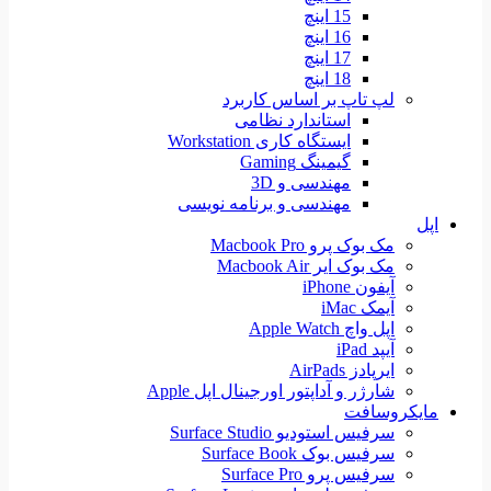
15 اینچ
16 اینچ
17 اینچ
18 اینچ
لپ تاپ بر اساس کاربرد
استاندارد نظامی
ایستگاه کاری Workstation
گیمینگ Gaming
مهندسی و 3D
مهندسی و برنامه نویسی
اپل
مک بوک پرو Macbook Pro
مک بوک ایر Macbook Air
آیفون iPhone
آیمک iMac
اپل واچ Apple Watch
آیپد iPad
ایرپادز AirPads
شارژر و آداپتور اورجینال اپل Apple
مایکروسافت
سرفیس استودیو Surface Studio
سرفیس بوک Surface Book
سرفیس پرو Surface Pro