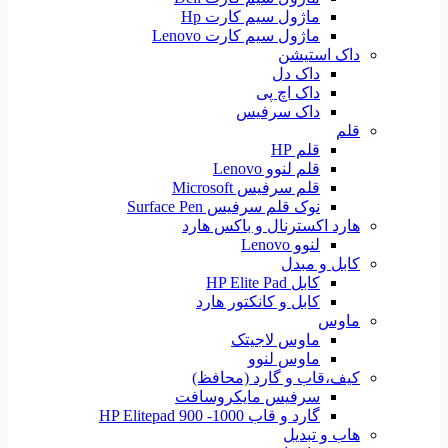
ماژول سیم کارت Hp
ماژول سیم کارت Lenovo
داک استیشن
داک دل
داک اچ پی
داک سرفیس
قلم
قلم HP
قلم لنوو Lenovo
قلم سرفیس Microsoft
نوک قلم سرفیس Surface Pen
هارد اکسترنال و باکس هارد
لنوو Lenovo
کابل و مبدل
کابل HP Elite Pad
کابل و کانکتور هارد
ماوس
ماوس لاجیتک
ماوس لنوو
کیف،قاب و گارد (محافظ)
سرفیس مایکروسافت
گارد و قاب HP Elitepad 900 -1000
هاب و تبدیل