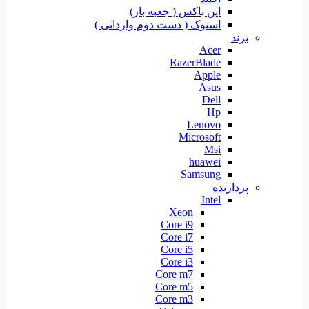
اپن باکس ( جعبه باز)
استوک ( دست دوم وارداتی )
برند
Acer
RazerBlade
Apple
Asus
Dell
Hp
Lenovo
Microsoft
Msi
huawei
Samsung
پردازنده
Intel
Xeon
Core i9
Core i7
Core i5
Core i3
Core m7
Core m5
Core m3