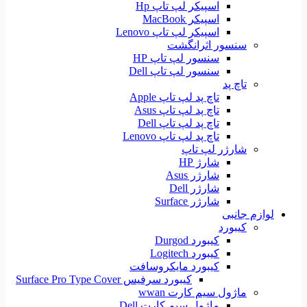
اسپیکر لپ تاپ Hp
اسپیکر MacBook
اسپیکر لپ تاپ Lenovo
سنسور اثرانگشت
سنسور لپ تاپ HP
سنسور لپ تاپ Dell
تاچ پد
تاچ پد لپ تاپ Apple
تاچ پد لپ تاپ Asus
تاچ پد لپ تاپ Dell
تاچ پد لپ تاپ Lenovo
شارژر لپ تاپ
شارژ HP
شارژر Asus
شارژر Dell
شارژر Surface
لوازم جانبی
کیبورد
کیبورد Durgod
کیبورد Logitech
کیبورد مایکروسافت
کیبورد سرفیس Surface Pro Type Cover
ماژول سیم کارت wwan
ماژول سیم کارت Dell