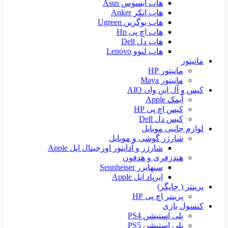
هاب ایسوس Asus
هاب انکر Anker
هاب یوگرین Ugreen
هاب اچ پی Hp
هاب دل Dell
هاب لنوو Lenovo
مانیتور
مانیتور HP
مانیتور Maya
کیس و آل این وان AIO
آیمک Apple
کیس اچ پی HP
کیس دل Dell
لوازم جانبی موبایل
شارژر گوشی و موبایل
شارژر و آداپتور اورجینال اپل Apple
هندزفری و هدفون
سنهایزر Sennheiser
ایرپاد اپل Apple
پرینتر ( چاپگر)
پرینتر اچ پی HP
کنسول بازی
پلی استیشن PS4
پلی استیشن PS5