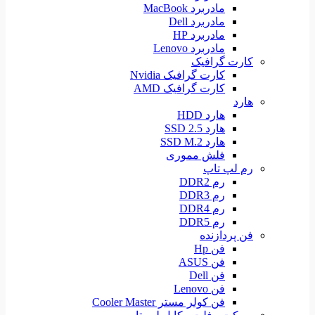
مادربرد MacBook
مادربرد Dell
مادربرد HP
مادربرد Lenovo
کارت گرافیک
کارت گرافیک Nvidia
کارت گرافیک AMD
هارد
هارد HDD
هارد SSD 2.5
هارد SSD M.2
فلش مموری
رم لپ تاپ
رم DDR2
رم DDR3
رم DDR4
رم DDR5
فن پردازنده
فن Hp
فن ASUS
فن Dell
فن Lenovo
فن کولر مستر Cooler Master