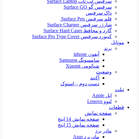
سرفیس لپ تاپ Surface Laptop
سرفیس گو Surface GO
داک سرفیس
قلم سرفیس Surface Pen
شارژر سرفیس Surface Charger
گارد و محافظ Surface Hard Cases
کیبورد سرفیس Surface Pro Type Cover
موبایل
برند
آیفون iphone
سامسونگ Samsung
شیائومی Xiaomi
وضعیت
آکبند
دست دوم – استوک
تبلت
اپل Apple
لنوو Lenovo
قطعات
صفحه نمایش
صفحه نمایش 14 اینچ
صفحه نمایش 15 اینج
مادر برد
مادربرد Asus