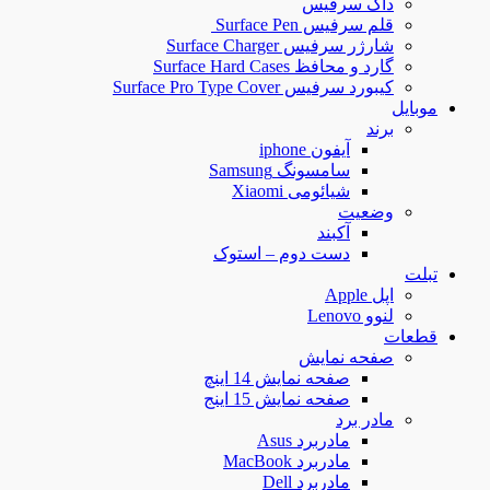
داک سرفیس
قلم سرفیس Surface Pen
شارژر سرفیس Surface Charger
گارد و محافظ Surface Hard Cases
کیبورد سرفیس Surface Pro Type Cover
موبایل
برند
آیفون iphone
سامسونگ Samsung
شیائومی Xiaomi
وضعیت
آکبند
دست دوم – استوک
تبلت
اپل Apple
لنوو Lenovo
قطعات
صفحه نمایش
صفحه نمایش 14 اینچ
صفحه نمایش 15 اینج
مادر برد
مادربرد Asus
مادربرد MacBook
مادربرد Dell