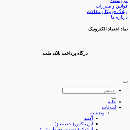
فروشگاه
قوانین و مقررات
وبلاگ فونیکا و مقالات
درباره ما
نماد اعتماد الکترونیک
درگاه پرداخت بانک ملت
جستجو
برای:
خانه
لپ تاپ
وضعیت
آکبند
اپن باکس ( جعبه باز)
استوک ( دست دوم وارداتی )