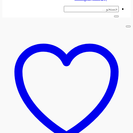
جستجو
برای: