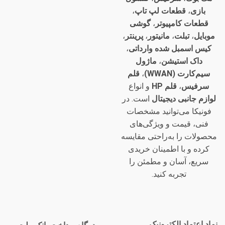
بازی
،
قطعات لپ تاپ
،
قطعات کامپیوتر
،
گوشی
موبایل
،
تبلت
،
مانیتور
،
پرینتر
،
کیس اسمبل شده وارداتی
،
داک استیشن
،
ماژول
سیم‌کارت (WWAN)
،
قلم
سرفیس
،
قلم HP
و انواع
لوازم جانبی دیجیتال
است. در
فونیکا می‌توانید مشخصات
فنی، قیمت و ویژگی‌های
محصولات را به‌راحتی مقایسه
کرده و با اطمینان خریدی
سریع، آسان و مطمئن را
تجربه کنید.
نماد اعتماد الکترونیک