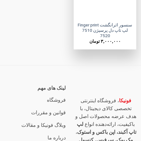
سنسور اثرانگشت Finger print
لپ تاپ دل پرسیژن 7510
7520
۳,۰۰۰,۰۰۰
تومان
لینک های مهم
فروشگاه
فونیکا
، فروشگاه اینترنتی
تخصصی کالای دیجیتال، با
قوانین و مقررات
هدف عرضه محصولات اصل و
باکیفیت، ارائه‌دهنده انواع
لپ
وبلاگ فونیکا و مقالات
تاپ آکبند، اپن باکس و استوک
،
درباره ما
مک بوک
،
سرفیس
،
کنسول