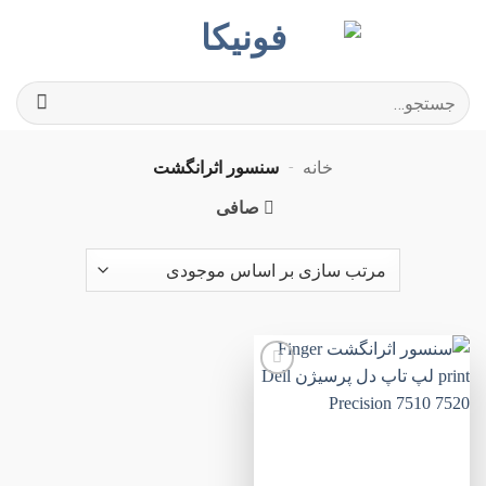
Ski
t
conten
جستجو
برای:
خانه
-
سنسور اثرانگشت
صافی
افزودن
به
علاقه
مندی
ها