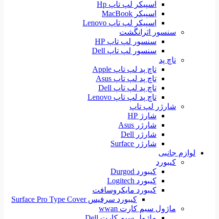
اسپیکر لپ تاپ Hp
اسپیکر MacBook
اسپیکر لپ تاپ Lenovo
سنسور اثرانگشت
سنسور لپ تاپ HP
سنسور لپ تاپ Dell
تاچ پد
تاچ پد لپ تاپ Apple
تاچ پد لپ تاپ Asus
تاچ پد لپ تاپ Dell
تاچ پد لپ تاپ Lenovo
شارژر لپ تاپ
شارژ HP
شارژر Asus
شارژر Dell
شارژر Surface
لوازم جانبی
کیبورد
کیبورد Durgod
کیبورد Logitech
کیبورد مایکروسافت
کیبورد سرفیس Surface Pro Type Cover
ماژول سیم کارت wwan
ماژول سیم کارت Dell