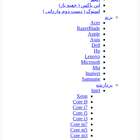
اپن باکس ( جعبه باز)
استوک ( دست دوم وارداتی )
برند
Acer
RazerBlade
Apple
Asus
Dell
Hp
Lenovo
Microsoft
Msi
huawei
Samsung
پردازنده
Intel
Xeon
Core i9
Core i7
Core i5
Core i3
Core m7
Core m5
Core m3