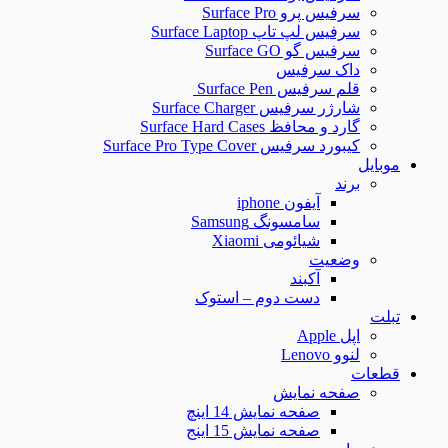
سرفیس پرو Surface Pro
سرفیس لپ تاپ Surface Laptop
سرفیس گو Surface GO
داک سرفیس
قلم سرفیس Surface Pen
شارژر سرفیس Surface Charger
گارد و محافظ Surface Hard Cases
کیبورد سرفیس Surface Pro Type Cover
موبایل
برند
آیفون iphone
سامسونگ Samsung
شیائومی Xiaomi
وضعیت
آکبند
دست دوم – استوک
تبلت
اپل Apple
لنوو Lenovo
قطعات
صفحه نمایش
صفحه نمایش 14 اینچ
صفحه نمایش 15 اینج