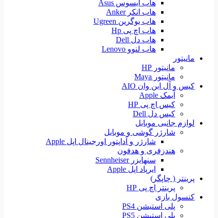
هاب ایسوس Asus
هاب انکر Anker
هاب یوگرین Ugreen
هاب اچ پی Hp
هاب دل Dell
هاب لنوو Lenovo
مانیتور
مانیتور HP
مانیتور Maya
کیس و آل این وان AIO
آیمک Apple
کیس اچ پی HP
کیس دل Dell
لوازم جانبی موبایل
شارژر گوشی و موبایل
شارژر و آداپتور اورجینال اپل Apple
هندزفری و هدفون
سنهایزر Sennheiser
ایرپاد اپل Apple
پرینتر ( چاپگر)
پرینتر اچ پی HP
کنسول بازی
پلی استیشن PS4
پلی استیشن PS5