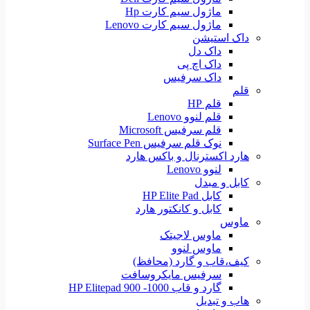
ماژول سیم کارت Hp
ماژول سیم کارت Lenovo
داک استیشن
داک دل
داک اچ پی
داک سرفیس
قلم
قلم HP
قلم لنوو Lenovo
قلم سرفیس Microsoft
نوک قلم سرفیس Surface Pen
هارد اکسترنال و باکس هارد
لنوو Lenovo
کابل و مبدل
کابل HP Elite Pad
کابل و کانکتور هارد
ماوس
ماوس لاجیتک
ماوس لنوو
کیف،قاب و گارد (محافظ)
سرفیس مایکروسافت
گارد و قاب HP Elitepad 900 -1000
هاب و تبدیل