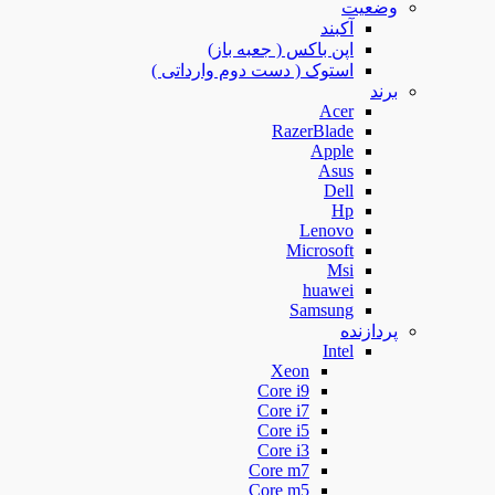
وضعیت
آکبند
اپن باکس ( جعبه باز)
استوک ( دست دوم وارداتی )
برند
Acer
RazerBlade
Apple
Asus
Dell
Hp
Lenovo
Microsoft
Msi
huawei
Samsung
پردازنده
Intel
Xeon
Core i9
Core i7
Core i5
Core i3
Core m7
Core m5