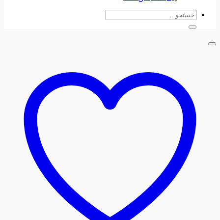
جستجو
برای: