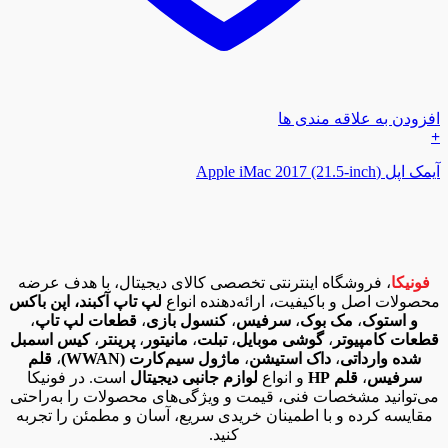
افزودن به علاقه مندی ها
+
آیمک اپل (Apple iMac 2017 (21.5-inch
فونیکا
، فروشگاه اینترنتی تخصصی کالای دیجیتال، با هدف عرضه
محصولات اصل و باکیفیت، ارائه‌دهنده انواع
لپ تاپ آکبند، اپن باکس
و استوک
،
مک بوک
،
سرفیس
،
کنسول بازی
،
قطعات لپ تاپ
،
قطعات کامپیوتر
،
گوشی موبایل
،
تبلت
،
مانیتور
،
پرینتر
،
کیس اسمبل
شده وارداتی
،
داک استیشن
،
ماژول سیم‌کارت (WWAN)
،
قلم
سرفیس
،
قلم HP
و انواع
لوازم جانبی دیجیتال
است. در فونیکا
می‌توانید مشخصات فنی، قیمت و ویژگی‌های محصولات را به‌راحتی
مقایسه کرده و با اطمینان خریدی سریع، آسان و مطمئن را تجربه
کنید.