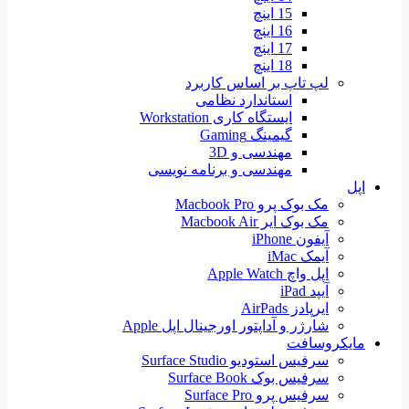
15 اینچ
16 اینچ
17 اینچ
18 اینچ
لپ تاپ بر اساس کاربرد
استاندارد نظامی
ایستگاه کاری Workstation
گیمینگ Gaming
مهندسی و 3D
مهندسی و برنامه نویسی
اپل
مک بوک پرو Macbook Pro
مک بوک ایر Macbook Air
آیفون iPhone
آیمک iMac
اپل واچ Apple Watch
آیپد iPad
ایرپادز AirPads
شارژر و آداپتور اورجینال اپل Apple
مایکروسافت
سرفیس استودیو Surface Studio
سرفیس بوک Surface Book
سرفیس پرو Surface Pro