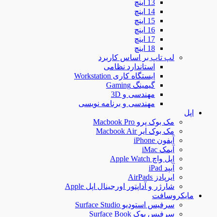
13 اینچ
14 اینچ
15 اینچ
16 اینچ
17 اینچ
18 اینچ
لپ تاپ بر اساس کاربرد
استاندارد نظامی
ایستگاه کاری Workstation
گیمینگ Gaming
مهندسی و 3D
مهندسی و برنامه نویسی
اپل
مک بوک پرو Macbook Pro
مک بوک ایر Macbook Air
آیفون iPhone
آیمک iMac
اپل واچ Apple Watch
آیپد iPad
ایرپادز AirPads
شارژر و آداپتور اورجینال اپل Apple
مایکروسافت
سرفیس استودیو Surface Studio
سرفیس بوک Surface Book