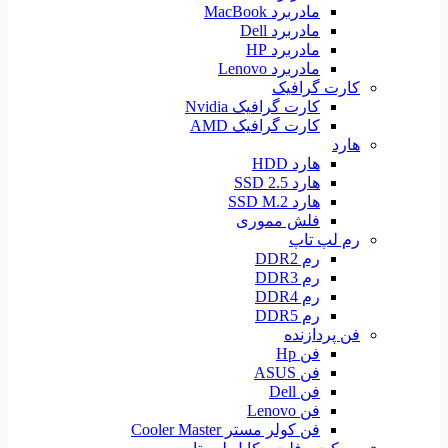
مادربرد MacBook
مادربرد Dell
مادربرد HP
مادربرد Lenovo
کارت گرافیک
کارت گرافیک Nvidia
کارت گرافیک AMD
هارد
هارد HDD
هارد SSD 2.5
هارد SSD M.2
فلش مموری
رم لپ تاپ
رم DDR2
رم DDR3
رم DDR4
رم DDR5
فن پردازنده
فن Hp
فن ASUS
فن Dell
فن Lenovo
فن کولر مستر Cooler Master