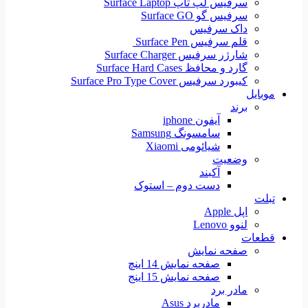
سرفیس لپ تاپ Surface Laptop
سرفیس گو Surface GO
داک سرفیس
قلم سرفیس Surface Pen
شارژر سرفیس Surface Charger
گارد و محافظ Surface Hard Cases
کیبورد سرفیس Surface Pro Type Cover
موبایل
برند
آیفون iphone
سامسونگ Samsung
شیائومی Xiaomi
وضعیت
آکبند
دست دوم – استوک
تبلت
اپل Apple
لنوو Lenovo
قطعات
صفحه نمایش
صفحه نمایش 14 اینچ
صفحه نمایش 15 اینج
مادر برد
مادربرد Asus