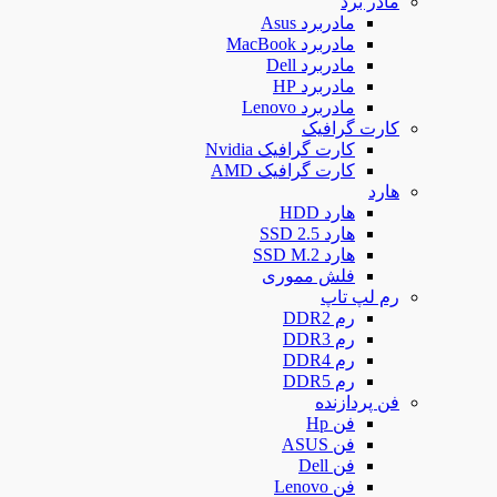
مادر برد
مادربرد Asus
مادربرد MacBook
مادربرد Dell
مادربرد HP
مادربرد Lenovo
کارت گرافیک
کارت گرافیک Nvidia
کارت گرافیک AMD
هارد
هارد HDD
هارد SSD 2.5
هارد SSD M.2
فلش مموری
رم لپ تاپ
رم DDR2
رم DDR3
رم DDR4
رم DDR5
فن پردازنده
فن Hp
فن ASUS
فن Dell
فن Lenovo