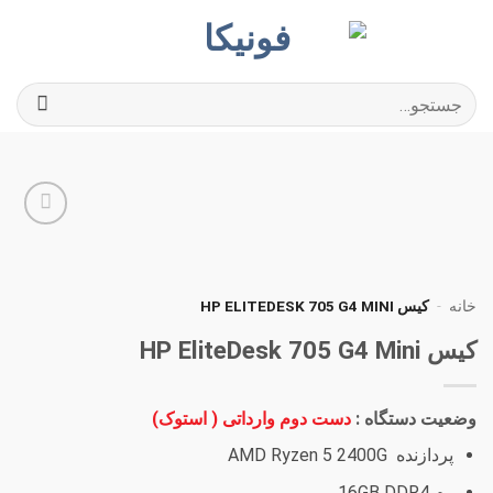
Ski
t
conten
جستجو
برای:
افزودن
به
علاقه
مندی
خانه
-
کیس HP ELITEDESK 705 G4 MINI
ها
کیس HP EliteDesk 705 G4 Mini
وضعیت دستگاه :
دست دوم وارداتی ( استوک)
پردازنده AMD Ryzen 5 2400G
رم 16GB DDR4