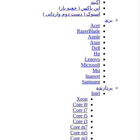
آکبند
اپن باکس ( جعبه باز)
استوک ( دست دوم وارداتی )
برند
Acer
RazerBlade
Apple
Asus
Dell
Hp
Lenovo
Microsoft
Msi
huawei
Samsung
پردازنده
Intel
Xeon
Core i9
Core i7
Core i5
Core i3
Core m7
Core m5
Core m3