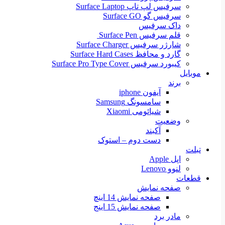
سرفیس لپ تاپ Surface Laptop
سرفیس گو Surface GO
داک سرفیس
قلم سرفیس Surface Pen
شارژر سرفیس Surface Charger
گارد و محافظ Surface Hard Cases
کیبورد سرفیس Surface Pro Type Cover
موبایل
برند
آیفون iphone
سامسونگ Samsung
شیائومی Xiaomi
وضعیت
آکبند
دست دوم – استوک
تبلت
اپل Apple
لنوو Lenovo
قطعات
صفحه نمایش
صفحه نمایش 14 اینچ
صفحه نمایش 15 اینج
مادر برد