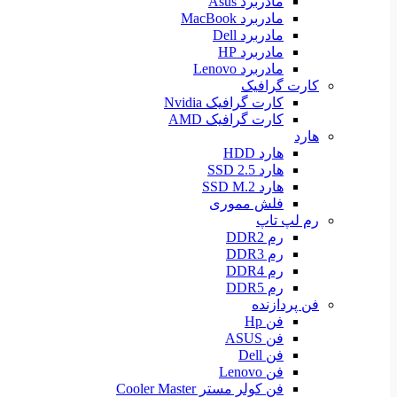
مادربرد Asus
مادربرد MacBook
مادربرد Dell
مادربرد HP
مادربرد Lenovo
کارت گرافیک
کارت گرافیک Nvidia
کارت گرافیک AMD
هارد
هارد HDD
هارد SSD 2.5
هارد SSD M.2
فلش مموری
رم لپ تاپ
رم DDR2
رم DDR3
رم DDR4
رم DDR5
فن پردازنده
فن Hp
فن ASUS
فن Dell
فن Lenovo
فن کولر مستر Cooler Master