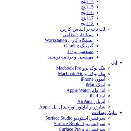
14 اینچ
15 اینچ
16 اینچ
17 اینچ
18 اینچ
لپ تاپ بر اساس کاربرد
استاندارد نظامی
ایستگاه کاری Workstation
گیمینگ Gaming
مهندسی و 3D
مهندسی و برنامه نویسی
اپل
مک بوک پرو Macbook Pro
مک بوک ایر Macbook Air
آیفون iPhone
آیمک iMac
اپل واچ Apple Watch
آیپد iPad
ایرپادز AirPads
شارژر و آداپتور اورجینال اپل Apple
مایکروسافت
سرفیس استودیو Surface Studio
سرفیس بوک Surface Book
سرفیس پرو Surface Pro