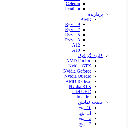
Celeron
Pentium
پردازنده
AMD
Ryzen 9
Ryzen 7
Ryzen 5
Ryzen 3
A12
A10
کارت گرافیک
AMD FirePro
Nvidia GTX
Nvidia Geforce
Nvidia Quadro
AMD Radeon
Nvidia RTX
Intel UHD
Intel Iris
صفحه نمایش
10 اینچ
11 اینچ
12 اینچ
13 اینچ