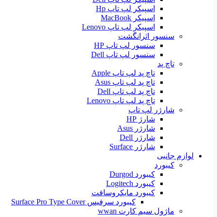
اسپیکر لپ تاپ Hp
اسپیکر MacBook
اسپیکر لپ تاپ Lenovo
سنسور اثرانگشت
سنسور لپ تاپ HP
سنسور لپ تاپ Dell
تاچ پد
تاچ پد لپ تاپ Apple
تاچ پد لپ تاپ Asus
تاچ پد لپ تاپ Dell
تاچ پد لپ تاپ Lenovo
شارژر لپ تاپ
شارژ HP
شارژر Asus
شارژر Dell
شارژر Surface
لوازم جانبی
کیبورد
کیبورد Durgod
کیبورد Logitech
کیبورد مایکروسافت
کیبورد سرفیس Surface Pro Type Cover
ماژول سیم کارت wwan