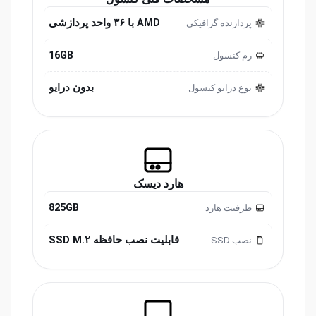
AMD با ۳۶ واحد پردازشی
پردازنده گرافیکی
16GB
رم کنسول
بدون درایو
نوع درایو کنسول
هارد دیسک
825GB
ظرفیت هارد
قابلیت نصب حافظه SSD M.۲
نصب SSD