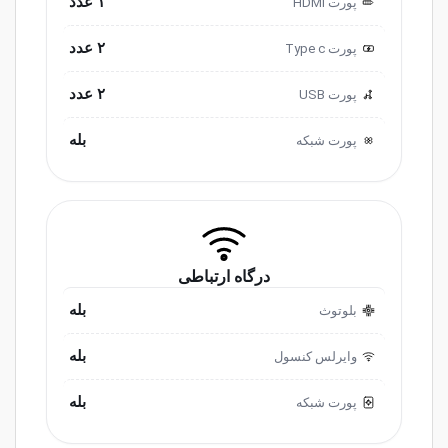
۱ عدد
پورت HDMI
۲ عدد
پورت Type c
۲ عدد
پورت USB
بله
پورت شبکه
درگاه ارتباطی
بله
بلوتوث
بله
وایرلس کنسول
بله
پورت شبکه