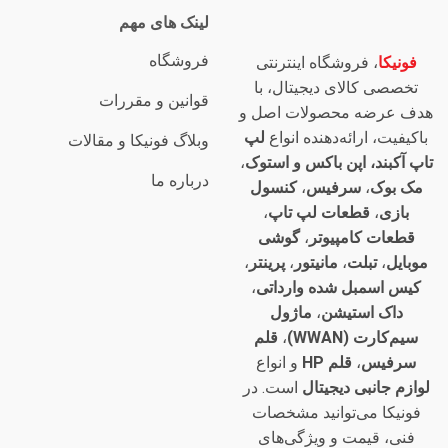
لینک های مهم
فروشگاه
فونیکا
، فروشگاه اینترنتی
تخصصی کالای دیجیتال، با
قوانین و مقررات
هدف عرضه محصولات اصل و
باکیفیت، ارائه‌دهنده انواع
لپ
وبلاگ فونیکا و مقالات
تاپ آکبند، اپن باکس و استوک
،
درباره ما
مک بوک
،
سرفیس
،
کنسول
بازی
،
قطعات لپ تاپ
،
قطعات کامپیوتر
،
گوشی
موبایل
،
تبلت
،
مانیتور
،
پرینتر
،
کیس اسمبل شده وارداتی
،
داک استیشن
،
ماژول
سیم‌کارت (WWAN)
،
قلم
سرفیس
،
قلم HP
و انواع
لوازم جانبی دیجیتال
است. در
فونیکا می‌توانید مشخصات
فنی، قیمت و ویژگی‌های