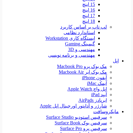
15 اینچ
16 اینچ
17 اینچ
18 اینچ
لپ تاپ بر اساس کاربرد
استاندارد نظامی
ایستگاه کاری Workstation
گیمینگ Gaming
مهندسی و 3D
مهندسی و برنامه نویسی
اپل
مک بوک پرو Macbook Pro
مک بوک ایر Macbook Air
آیفون iPhone
آیمک iMac
اپل واچ Apple Watch
آیپد iPad
ایرپادز AirPads
شارژر و آداپتور اورجینال اپل Apple
مایکروسافت
سرفیس استودیو Surface Studio
سرفیس بوک Surface Book
سرفیس پرو Surface Pro