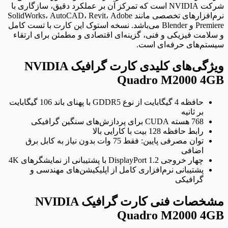
شرکت NVIDIA است که تمرکز آن بر عملکرد دقیق، سازگاری با
نرم‌افزارهای تخصصی مانند SolidWorks، AutoCAD، Revit، Adobe
Premiere و Blender می‌باشد. نسخه استوک این کارت با تست کامل
و سلامت فیزیکی و فنی، گزینه‌ای اقتصادی و مطمئن برای ارتقاء
سیستم‌های حرفه‌ای است.
ویژگی‌های کلیدی کارت گرافیک NVIDIA
Quadro M2000 4GB
حافظه 4 گیگابایت از نوع GDDR5 با پهنای باند 106 گیگابایت
بر ثانیه
768 هسته CUDA برای پردازش‌های سنگین گرافیکی
رابط حافظه 128 بیت با کارایی بالا
توان مصرفی پایین: فقط 75 وات بدون نیاز به کابل برق
اضافی
چهار خروجی DisplayPort 1.2 با پشتیبانی از نمایشگرهای 4K
پشتیبانی نرم‌افزاری کامل از اپلیکیشن‌های مهندسی و
گرافیکی
مشخصات فنی کارت گرافیک NVIDIA
Quadro M2000 4GB