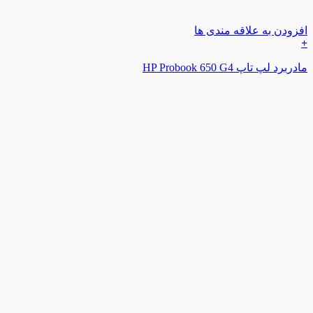
افزودن به علاقه مندی ها
+
مادربرد لپ تاپ HP Probook 650 G4