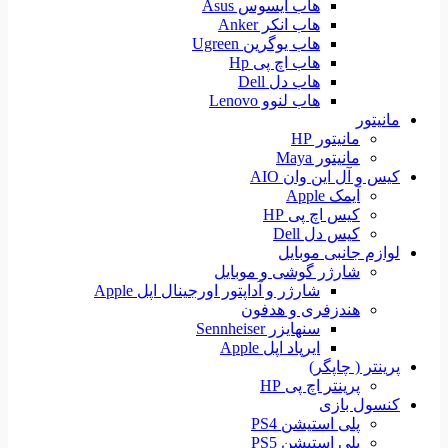
هاب ایسوس Asus
هاب انکر Anker
هاب یوگرین Ugreen
هاب اچ پی Hp
هاب دل Dell
هاب لنوو Lenovo
مانیتور
مانیتور HP
مانیتور Maya
کیس و آل این وان AIO
آیمک Apple
کیس اچ پی HP
کیس دل Dell
لوازم جانبی موبایل
شارژر گوشی و موبایل
شارژر و آداپتور اورجینال اپل Apple
هندزفری و هدفون
سنهایزر Sennheiser
ایرپاد اپل Apple
پرینتر ( چاپگر)
پرینتر اچ پی HP
کنسول بازی
پلی استیشن PS4
پلی استیشن PS5