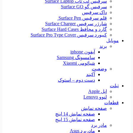
سرفیس لپ تاپ Surface Laptop
سرفیس گو Surface GO
داک سرفیس
قلم سرفیس Surface Pen
شارژر سرفیس Surface Charger
گارد و محافظ Surface Hard Cases
کیبورد سرفیس Surface Pro Type Cover
موبایل
برند
آیفون iphone
سامسونگ Samsung
شیائومی Xiaomi
وضعیت
آکبند
دست دوم – استوک
تبلت
اپل Apple
لنوو Lenovo
قطعات
صفحه نمایش
صفحه نمایش 14 اینچ
صفحه نمایش 15 اینج
مادر برد
مادربرد Asus