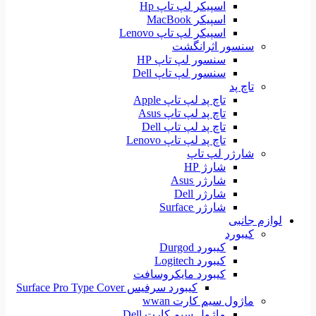
اسپیکر لپ تاپ Hp
اسپیکر MacBook
اسپیکر لپ تاپ Lenovo
سنسور اثرانگشت
سنسور لپ تاپ HP
سنسور لپ تاپ Dell
تاچ پد
تاچ پد لپ تاپ Apple
تاچ پد لپ تاپ Asus
تاچ پد لپ تاپ Dell
تاچ پد لپ تاپ Lenovo
شارژر لپ تاپ
شارژ HP
شارژر Asus
شارژر Dell
شارژر Surface
لوازم جانبی
کیبورد
کیبورد Durgod
کیبورد Logitech
کیبورد مایکروسافت
کیبورد سرفیس Surface Pro Type Cover
ماژول سیم کارت wwan
ماژول سیم کارت Dell