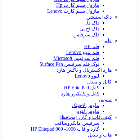
ماژول سیم کارت Hp
ماژول سیم کارت Lenovo
داک استیشن
داک دل
داک اچ پی
داک سرفیس
قلم
قلم HP
قلم لنوو Lenovo
قلم سرفیس Microsoft
نوک قلم سرفیس Surface Pen
هارد اکسترنال و باکس هارد
لنوو Lenovo
کابل و مبدل
کابل HP Elite Pad
کابل و کانکتور هارد
ماوس
ماوس لاجیتک
ماوس لنوو
کیف،قاب و گارد (محافظ)
سرفیس مایکروسافت
گارد و قاب HP Elitepad 900 -1000
هاب و تبدیل