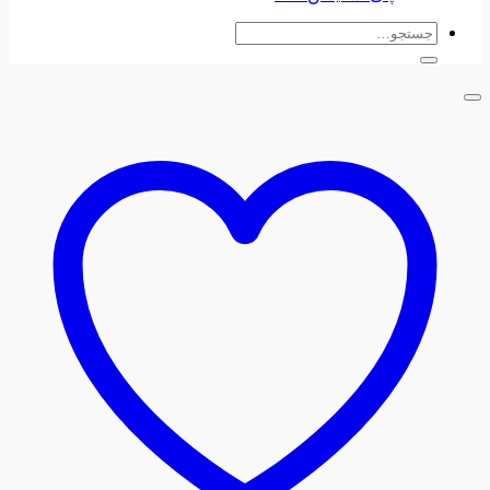
جستجو
برای: