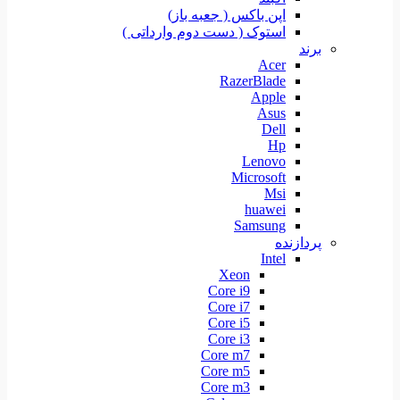
اپن باکس ( جعبه باز)
استوک ( دست دوم وارداتی )
برند
Acer
RazerBlade
Apple
Asus
Dell
Hp
Lenovo
Microsoft
Msi
huawei
Samsung
پردازنده
Intel
Xeon
Core i9
Core i7
Core i5
Core i3
Core m7
Core m5
Core m3