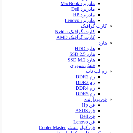
مادربرد MacBook
مادربرد Dell
مادربرد HP
مادربرد Lenovo
کارت گرافیک
کارت گرافیک Nvidia
کارت گرافیک AMD
هارد
هارد HDD
هارد SSD 2.5
هارد SSD M.2
فلش مموری
رم لپ تاپ
رم DDR2
رم DDR3
رم DDR4
رم DDR5
فن پردازنده
فن Hp
فن ASUS
فن Dell
فن Lenovo
فن کولر مستر Cooler Master