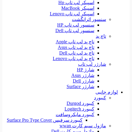
اسپیکر لپ تاپ Hp
اسپیکر MacBook
اسپیکر لپ تاپ Lenovo
سنسور اثرانگشت
سنسور لپ تاپ HP
سنسور لپ تاپ Dell
تاچ پد
تاچ پد لپ تاپ Apple
تاچ پد لپ تاپ Asus
تاچ پد لپ تاپ Dell
تاچ پد لپ تاپ Lenovo
شارژر لپ تاپ
شارژ HP
شارژر Asus
شارژر Dell
شارژر Surface
لوازم جانبی
کیبورد
کیبورد Durgod
کیبورد Logitech
کیبورد مایکروسافت
کیبورد سرفیس Surface Pro Type Cover
ماژول سیم کارت wwan
ماژول سیم کارت Dell