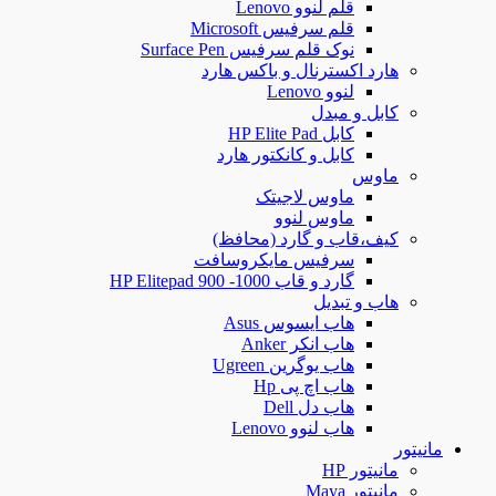
قلم لنوو Lenovo
قلم سرفیس Microsoft
نوک قلم سرفیس Surface Pen
هارد اکسترنال و باکس هارد
لنوو Lenovo
کابل و مبدل
کابل HP Elite Pad
کابل و کانکتور هارد
ماوس
ماوس لاجیتک
ماوس لنوو
کیف،قاب و گارد (محافظ)
سرفیس مایکروسافت
گارد و قاب HP Elitepad 900 -1000
هاب و تبدیل
هاب ایسوس Asus
هاب انکر Anker
هاب یوگرین Ugreen
هاب اچ پی Hp
هاب دل Dell
هاب لنوو Lenovo
مانیتور
مانیتور HP
مانیتور Maya