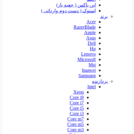
اپن باکس ( جعبه باز)
استوک ( دست دوم وارداتی )
برند
Acer
RazerBlade
Apple
Asus
Dell
Hp
Lenovo
Microsoft
Msi
huawei
Samsung
پردازنده
Intel
Xeon
Core i9
Core i7
Core i5
Core i3
Core m7
Core m5
Core m3