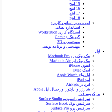
15 اینچ
16 اینچ
17 اینچ
18 اینچ
لپ تاپ بر اساس کاربرد
استاندارد نظامی
ایستگاه کاری Workstation
گیمینگ Gaming
مهندسی و 3D
مهندسی و برنامه نویسی
اپل
مک بوک پرو Macbook Pro
مک بوک ایر Macbook Air
آیفون iPhone
آیمک iMac
اپل واچ Apple Watch
آیپد iPad
ایرپادز AirPads
شارژر و آداپتور اورجینال اپل Apple
مایکروسافت
سرفیس استودیو Surface Studio
سرفیس بوک Surface Book
سرفیس پرو Surface Pro