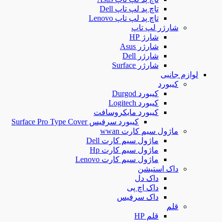
تاچ پد لپ تاپ Dell
تاچ پد لپ تاپ Lenovo
شارژر لپ تاپ
شارژ HP
شارژر Asus
شارژر Dell
شارژر Surface
لوازم جانبی
کیبورد
کیبورد Durgod
کیبورد Logitech
کیبورد مایکروسافت
کیبورد سرفیس Surface Pro Type Cover
ماژول سیم کارت wwan
ماژول سیم کارت Dell
ماژول سیم کارت Hp
ماژول سیم کارت Lenovo
داک استیشن
داک دل
داک اچ پی
داک سرفیس
قلم
قلم HP