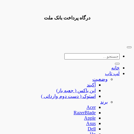
درگاه پرداخت بانک ملت
جستجو
برای:
خانه
لپ تاپ
وضعیت
آکبند
اپن باکس ( جعبه باز)
استوک ( دست دوم وارداتی )
برند
Acer
RazerBlade
Apple
Asus
Dell