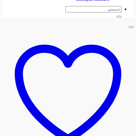
جستجو
برای: