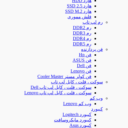
هارد HDD
هارد SSD 2.5
هارد SSD M.2
فلش مموری
رم لپ تاپ
رم DDR2
رم DDR3
رم DDR4
رم DDR5
فن پردازنده
فن Hp
فن ASUS
فن Dell
فن Lenovo
فن کولر مستر Cooler Master
سوکت ، فلت ، کابل لپ تاپ
سوکت ، فلت ، کابل لپ تاپ Dell
سوکت ، فلت ، کابل لپ تاپ Lenovo
وب کم
وب کم Lenovo
کیبورد
کیبورد Logitech
کیبورد مایکروسافت
کیبورد Asus