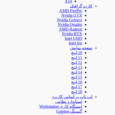
A10
کارت گرافیک
AMD FirePro
Nvidia GTX
Nvidia Geforce
Nvidia Quadro
AMD Radeon
Nvidia RTX
Intel UHD
Intel Iris
صفحه نمایش
10 اینچ
11 اینچ
12 اینچ
13 اینچ
14 اینچ
15 اینچ
16 اینچ
17 اینچ
18 اینچ
لپ تاپ بر اساس کاربرد
استاندارد نظامی
ایستگاه کاری Workstation
گیمینگ Gaming