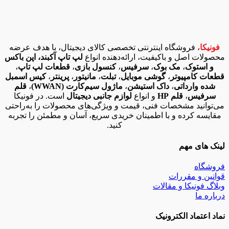
فونیکا
، فروشگاه اینترنتی تخصصی کالای دیجیتال، با هدف عرضه
محصولات اصل و باکیفیت، ارائه‌دهنده انواع
لپ تاپ آکبند، اپن باکس
و استوک
،
مک بوک
،
سرفیس
،
کنسول بازی
،
قطعات لپ تاپ
،
قطعات کامپیوتر
،
گوشی موبایل
،
تبلت
،
مانیتور
،
پرینتر
،
کیس اسمبل
شده وارداتی
،
داک استیشن
،
ماژول سیم‌کارت (WWAN)
،
قلم
سرفیس
،
قلم HP
و انواع
لوازم جانبی دیجیتال
است. در فونیکا
می‌توانید مشخصات فنی، قیمت و ویژگی‌های محصولات را به‌راحتی
مقایسه کرده و با اطمینان خریدی سریع، آسان و مطمئن را تجربه
کنید.
لینک های مهم
فروشگاه
قوانین و مقررات
وبلاگ فونیکا و مقالات
درباره ما
نماد اعتماد الکترونیک