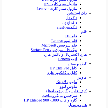
ماژول سیم کارت Hp
ماژول سیم کارت Lenovo
داک استیشن
داک دل
داک اچ پی
داک سرفیس
قلم
قلم HP
قلم لنوو Lenovo
قلم سرفیس Microsoft
نوک قلم سرفیس Surface Pen
هارد اکسترنال و باکس هارد
لنوو Lenovo
کابل و مبدل
کابل HP Elite Pad
کابل و کانکتور هارد
ماوس
ماوس لاجیتک
ماوس لنوو
کیف،قاب و گارد (محافظ)
سرفیس مایکروسافت
گارد و قاب HP Elitepad 900 -1000
هاب و تبدیل