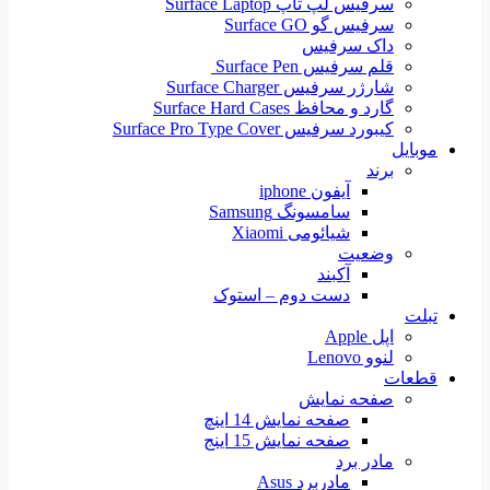
سرفیس لپ تاپ Surface Laptop
سرفیس گو Surface GO
داک سرفیس
قلم سرفیس Surface Pen
شارژر سرفیس Surface Charger
گارد و محافظ Surface Hard Cases
کیبورد سرفیس Surface Pro Type Cover
موبایل
برند
آیفون iphone
سامسونگ Samsung
شیائومی Xiaomi
وضعیت
آکبند
دست دوم – استوک
تبلت
اپل Apple
لنوو Lenovo
قطعات
صفحه نمایش
صفحه نمایش 14 اینچ
صفحه نمایش 15 اینج
مادر برد
مادربرد Asus