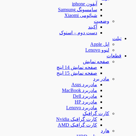
آیفون iphone
سامسونگ Samsung
شیائومی Xiaomi
وضعیت
آکبند
دست دوم – استوک
تبلت
اپل Apple
لنوو Lenovo
قطعات
صفحه نمایش
صفحه نمایش 14 اینچ
صفحه نمایش 15 اینج
مادر برد
مادربرد Asus
مادربرد MacBook
مادربرد Dell
مادربرد HP
مادربرد Lenovo
کارت گرافیک
کارت گرافیک Nvidia
کارت گرافیک AMD
هارد