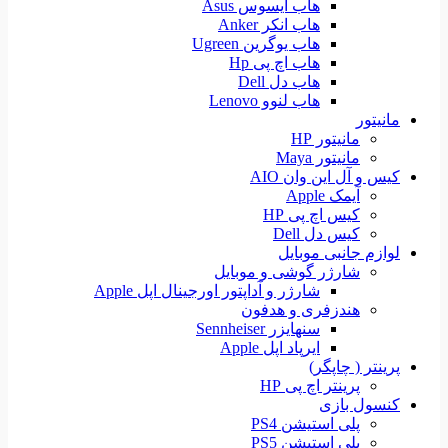
هاب ایسوس Asus
هاب انکر Anker
هاب یوگرین Ugreen
هاب اچ پی Hp
هاب دل Dell
هاب لنوو Lenovo
مانیتور
مانیتور HP
مانیتور Maya
کیس و آل این وان AIO
آیمک Apple
کیس اچ پی HP
کیس دل Dell
لوازم جانبی موبایل
شارژر گوشی و موبایل
شارژر و آداپتور اورجینال اپل Apple
هندزفری و هدفون
سنهایزر Sennheiser
ایرپاد اپل Apple
پرینتر ( چاپگر)
پرینتر اچ پی HP
کنسول بازی
پلی استیشن PS4
پلی استیشن PS5