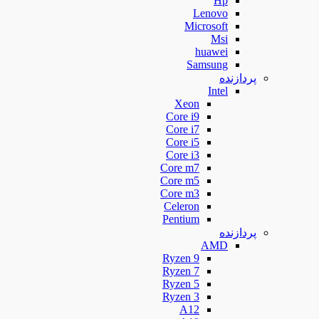
Hp
Lenovo
Microsoft
Msi
huawei
Samsung
پردازنده
Intel
Xeon
Core i9
Core i7
Core i5
Core i3
Core m7
Core m5
Core m3
Celeron
Pentium
پردازنده
AMD
Ryzen 9
Ryzen 7
Ryzen 5
Ryzen 3
A12