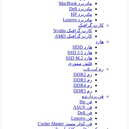
مادربرد MacBook
مادربرد Dell
مادربرد HP
مادربرد Lenovo
کارت گرافیک
کارت گرافیک Nvidia
کارت گرافیک AMD
هارد
هارد HDD
هارد SSD 2.5
هارد SSD M.2
فلش مموری
رم لپ تاپ
رم DDR2
رم DDR3
رم DDR4
رم DDR5
فن پردازنده
فن Hp
فن ASUS
فن Dell
فن Lenovo
فن کولر مستر Cooler Master