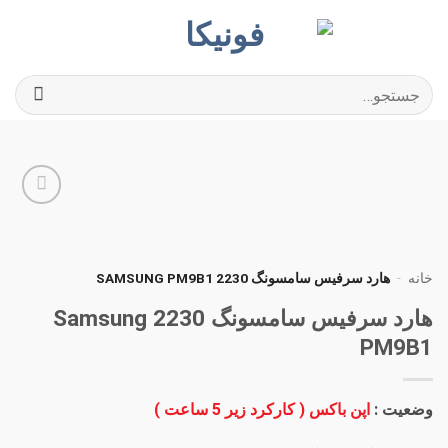
Ski
t
conten
جستجو
برای:
افزودن
به
علاقه
مندی
خانه
-
هارد سرفیس سامسونگ 2230 SAMSUNG PM9B1
ها
هارد سرفیس سامسونگ 2230 Samsung
PM9B1
وضعیت :
اپن باکس ( کارکرد زیر 5 ساعت )