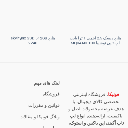
مندی
مندی
ها
ها
هارد دیسک 2.5 اینچی 1 ترا بایت
هارد sky hynix SSD 512GB
لپ تاپی توشیبا MQ04ABF100
2240
لینک های مهم
فروشگاه
فونیکا
، فروشگاه اینترنتی
تخصصی کالای دیجیتال، با
قوانین و مقررات
هدف عرضه محصولات اصل و
باکیفیت، ارائه‌دهنده انواع
لپ
وبلاگ فونیکا و مقالات
تاپ آکبند، اپن باکس و استوک
،