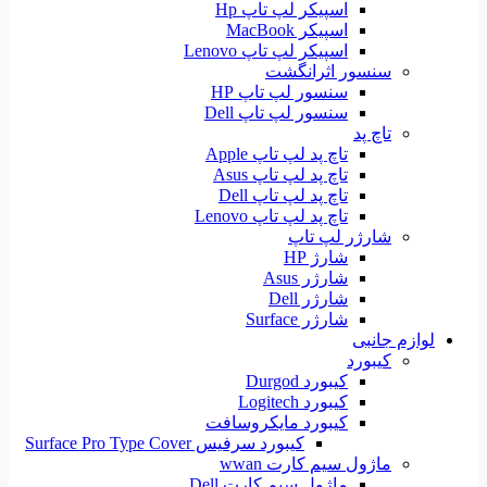
اسپیکر لپ تاپ Hp
اسپیکر MacBook
اسپیکر لپ تاپ Lenovo
سنسور اثرانگشت
سنسور لپ تاپ HP
سنسور لپ تاپ Dell
تاچ پد
تاچ پد لپ تاپ Apple
تاچ پد لپ تاپ Asus
تاچ پد لپ تاپ Dell
تاچ پد لپ تاپ Lenovo
شارژر لپ تاپ
شارژ HP
شارژر Asus
شارژر Dell
شارژر Surface
لوازم جانبی
کیبورد
کیبورد Durgod
کیبورد Logitech
کیبورد مایکروسافت
کیبورد سرفیس Surface Pro Type Cover
ماژول سیم کارت wwan
ماژول سیم کارت Dell