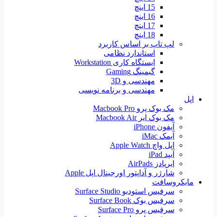
15 اینچ
16 اینچ
17 اینچ
18 اینچ
لپ تاپ بر اساس کاربرد
استاندارد نظامی
ایستگاه کاری Workstation
گیمینگ Gaming
مهندسی و 3D
مهندسی و برنامه نویسی
اپل
مک بوک پرو Macbook Pro
مک بوک ایر Macbook Air
آیفون iPhone
آیمک iMac
اپل واچ Apple Watch
آیپد iPad
ایرپادز AirPads
شارژر و آداپتور اورجینال اپل Apple
مایکروسافت
سرفیس استودیو Surface Studio
سرفیس بوک Surface Book
سرفیس پرو Surface Pro