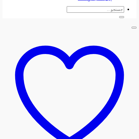
جستجو
برای: