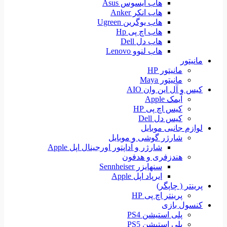
هاب ایسوس Asus
هاب انکر Anker
هاب یوگرین Ugreen
هاب اچ پی Hp
هاب دل Dell
هاب لنوو Lenovo
مانیتور
مانیتور HP
مانیتور Maya
کیس و آل این وان AIO
آیمک Apple
کیس اچ پی HP
کیس دل Dell
لوازم جانبی موبایل
شارژر گوشی و موبایل
شارژر و آداپتور اورجینال اپل Apple
هندزفری و هدفون
سنهایزر Sennheiser
ایرپاد اپل Apple
پرینتر ( چاپگر)
پرینتر اچ پی HP
کنسول بازی
پلی استیشن PS4
پلی استیشن PS5