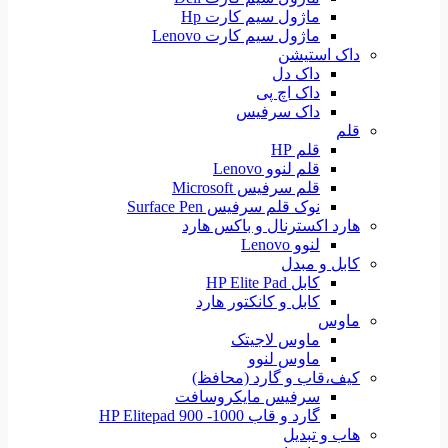
ماژول سیم کارت Hp
ماژول سیم کارت Lenovo
داک استیشن
داک دل
داک اچ پی
داک سرفیس
قلم
قلم HP
قلم لنوو Lenovo
قلم سرفیس Microsoft
نوک قلم سرفیس Surface Pen
هارد اکسترنال و باکس هارد
لنوو Lenovo
کابل و مبدل
کابل HP Elite Pad
کابل و کانکتور هارد
ماوس
ماوس لاجیتک
ماوس لنوو
کیف،قاب و گارد (محافظ)
سرفیس مایکروسافت
گارد و قاب HP Elitepad 900 -1000
هاب و تبدیل