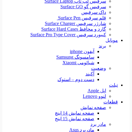
سرفیس لپ تاپ Surface Laptop
سرفیس گو Surface GO
داک سرفیس
قلم سرفیس Surface Pen
شارژر سرفیس Surface Charger
گارد و محافظ Surface Hard Cases
کیبورد سرفیس Surface Pro Type Cover
موبایل
برند
آیفون iphone
سامسونگ Samsung
شیائومی Xiaomi
وضعیت
آکبند
دست دوم – استوک
تبلت
اپل Apple
لنوو Lenovo
قطعات
صفحه نمایش
صفحه نمایش 14 اینچ
صفحه نمایش 15 اینج
مادر برد
مادربرد Asus