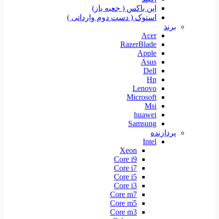
اپن باکس ( جعبه باز)
استوک ( دست دوم وارداتی )
برند
Acer
RazerBlade
Apple
Asus
Dell
Hp
Lenovo
Microsoft
Msi
huawei
Samsung
پردازنده
Intel
Xeon
Core i9
Core i7
Core i5
Core i3
Core m7
Core m5
Core m3