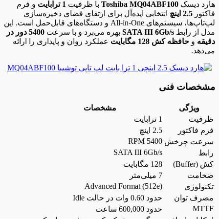
هارد دیسک
Toshiba MQ04ABF100
با ظرفیت
1 ترابایت
و فرم
فاکتور
2.5 اینچ
انتخابی ایده‌آل برای ارتقای فضای ذخیره‌سازی
لپ‌تاپ‌ها، سیستم‌های All-in-One و دستگاه‌های قابل‌حمل است. این
مدل از رابط
SATA III 6Gb/s
بهره می‌برد و با سرعت
5400 دور در
دقیقه
و
حافظه کش 128 مگابایت
عملکرد روان و پایداری را ارائه
می‌دهد.
مشخصات فنی
ویژگی
مشخصات
ظرفیت
1 ترابایت
فرم فاکتور
2.5 اینچ
5400 RPM
سرعت چرخش
SATA III 6Gb/s
رابط
کش (Buffer)
128 مگابایت
ضخامت
7 میلی‌متر
Advanced Format (512e)
تکنولوژی
مصرف توان
حدود 0.60 وات در حالت Idle
MTTF
حدود 600,000 ساعت