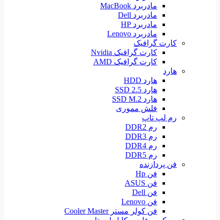
مادربرد MacBook
مادربرد Dell
مادربرد HP
مادربرد Lenovo
کارت گرافیک
کارت گرافیک Nvidia
کارت گرافیک AMD
هارد
هارد HDD
هارد SSD 2.5
هارد SSD M.2
فلش مموری
رم لپ تاپ
رم DDR2
رم DDR3
رم DDR4
رم DDR5
فن پردازنده
فن Hp
فن ASUS
فن Dell
فن Lenovo
فن کولر مستر Cooler Master