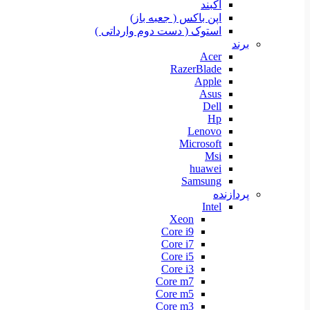
آکبند
اپن باکس ( جعبه باز)
استوک ( دست دوم وارداتی )
برند
Acer
RazerBlade
Apple
Asus
Dell
Hp
Lenovo
Microsoft
Msi
huawei
Samsung
پردازنده
Intel
Xeon
Core i9
Core i7
Core i5
Core i3
Core m7
Core m5
Core m3