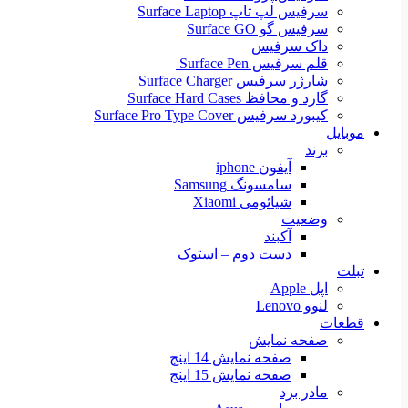
سرفیس لپ تاپ Surface Laptop
سرفیس گو Surface GO
داک سرفیس
قلم سرفیس Surface Pen
شارژر سرفیس Surface Charger
گارد و محافظ Surface Hard Cases
کیبورد سرفیس Surface Pro Type Cover
موبایل
برند
آیفون iphone
سامسونگ Samsung
شیائومی Xiaomi
وضعیت
آکبند
دست دوم – استوک
تبلت
اپل Apple
لنوو Lenovo
قطعات
صفحه نمایش
صفحه نمایش 14 اینچ
صفحه نمایش 15 اینج
مادر برد