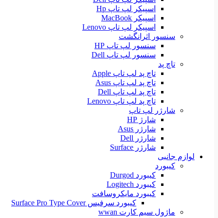
اسپیکر لپ تاپ Hp
اسپیکر MacBook
اسپیکر لپ تاپ Lenovo
سنسور اثرانگشت
سنسور لپ تاپ HP
سنسور لپ تاپ Dell
تاچ پد
تاچ پد لپ تاپ Apple
تاچ پد لپ تاپ Asus
تاچ پد لپ تاپ Dell
تاچ پد لپ تاپ Lenovo
شارژر لپ تاپ
شارژ HP
شارژر Asus
شارژر Dell
شارژر Surface
لوازم جانبی
کیبورد
کیبورد Durgod
کیبورد Logitech
کیبورد مایکروسافت
کیبورد سرفیس Surface Pro Type Cover
ماژول سیم کارت wwan