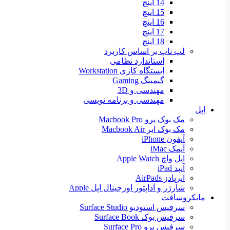
14 اینچ
15 اینچ
16 اینچ
17 اینچ
18 اینچ
لپ تاپ بر اساس کاربرد
استاندارد نظامی
ایستگاه کاری Workstation
گیمینگ Gaming
مهندسی و 3D
مهندسی و برنامه نویسی
اپل
مک بوک پرو Macbook Pro
مک بوک ایر Macbook Air
آیفون iPhone
آیمک iMac
اپل واچ Apple Watch
آیپد iPad
ایرپادز AirPads
شارژر و آداپتور اورجینال اپل Apple
مایکروسافت
سرفیس استودیو Surface Studio
سرفیس بوک Surface Book
سرفیس پرو Surface Pro