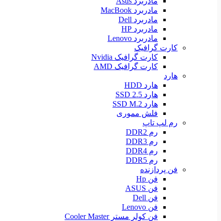
مادربرد Asus
مادربرد MacBook
مادربرد Dell
مادربرد HP
مادربرد Lenovo
کارت گرافیک
کارت گرافیک Nvidia
کارت گرافیک AMD
هارد
هارد HDD
هارد SSD 2.5
هارد SSD M.2
فلش مموری
رم لپ تاپ
رم DDR2
رم DDR3
رم DDR4
رم DDR5
فن پردازنده
فن Hp
فن ASUS
فن Dell
فن Lenovo
فن کولر مستر Cooler Master