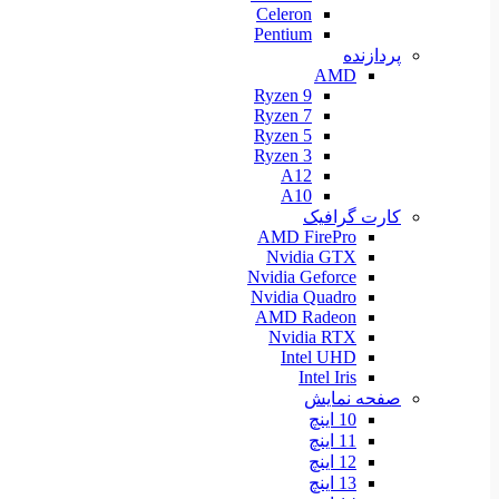
Celeron
Pentium
پردازنده
AMD
Ryzen 9
Ryzen 7
Ryzen 5
Ryzen 3
A12
A10
کارت گرافیک
AMD FirePro
Nvidia GTX
Nvidia Geforce
Nvidia Quadro
AMD Radeon
Nvidia RTX
Intel UHD
Intel Iris
صفحه نمایش
10 اینچ
11 اینچ
12 اینچ
13 اینچ