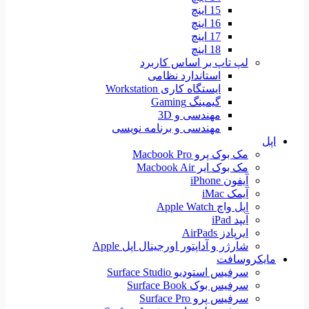
15 اینچ
16 اینچ
17 اینچ
18 اینچ
لپ تاپ بر اساس کاربرد
استاندارد نظامی
ایستگاه کاری Workstation
گیمینگ Gaming
مهندسی و 3D
مهندسی و برنامه نویسی
اپل
مک بوک پرو Macbook Pro
مک بوک ایر Macbook Air
آیفون iPhone
آیمک iMac
اپل واچ Apple Watch
آیپد iPad
ایرپادز AirPads
شارژر و آداپتور اورجینال اپل Apple
مایکروسافت
سرفیس استودیو Surface Studio
سرفیس بوک Surface Book
سرفیس پرو Surface Pro