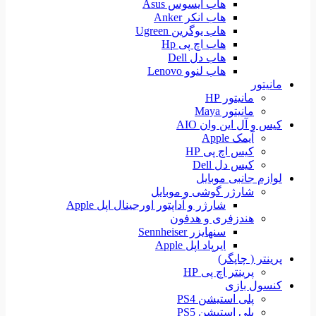
هاب ایسوس Asus
هاب انکر Anker
هاب یوگرین Ugreen
هاب اچ پی Hp
هاب دل Dell
هاب لنوو Lenovo
مانیتور
مانیتور HP
مانیتور Maya
کیس و آل این وان AIO
آیمک Apple
کیس اچ پی HP
کیس دل Dell
لوازم جانبی موبایل
شارژر گوشی و موبایل
شارژر و آداپتور اورجینال اپل Apple
هندزفری و هدفون
سنهایزر Sennheiser
ایرپاد اپل Apple
پرینتر ( چاپگر)
پرینتر اچ پی HP
کنسول بازی
پلی استیشن PS4
پلی استیشن PS5