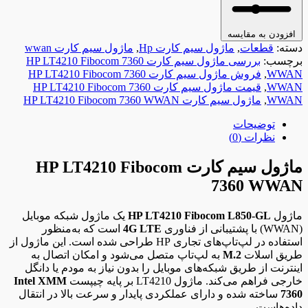
افزودن به مقایسه
دسته:
قطعات
,
ماژول سیم کارت Hp
,
ماژول سیم کارت wwan
برچسب:
بررسی ماژول سیم کارت HP LT4210 Fibocom 7360
WWAN
,
فروش ماژول سیم کارت HP LT4210 Fibocom 7360
WWAN
,
قیمت ماژول سیم کارت HP LT4210 Fibocom 7360
WWAN
,
ماژول سیم کارت HP LT4210 Fibocom 7360 WWAN
توضیحات
نظرات (0)
ماژول سیم کارت HP LT4210 Fibocom
7360 WWAN
ماژول
HP LT4210 Fibocom L850-GL
یک ماژول شبکه موبایل
(WWAN) با پشتیبانی از فناوری
4G LTE
است که به‌منظور
استفاده در لپ‌تاپ‌های تجاری HP طراحی شده است. این ماژول از
طریق اسلات
M.2
به لپ‌تاپ متصل می‌شود و امکان اتصال به
اینترنت از طریق شبکه‌های موبایل را بدون نیاز به مودم یا دانگل
خارجی فراهم می‌کند. ماژول LT4210 بر پایه چیپست
Intel XMM
7360
ساخته شده و دارای عملکردی پایدار و سرعت بالا در انتقال
داده‌هاست.