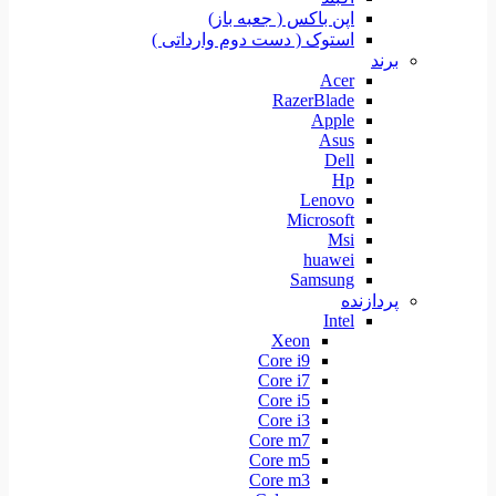
اپن باکس ( جعبه باز)
استوک ( دست دوم وارداتی )
برند
Acer
RazerBlade
Apple
Asus
Dell
Hp
Lenovo
Microsoft
Msi
huawei
Samsung
پردازنده
Intel
Xeon
Core i9
Core i7
Core i5
Core i3
Core m7
Core m5
Core m3