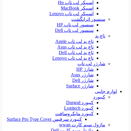
اسپیکر لپ تاپ Hp
اسپیکر MacBook
اسپیکر لپ تاپ Lenovo
سنسور اثرانگشت
سنسور لپ تاپ HP
سنسور لپ تاپ Dell
تاچ پد
تاچ پد لپ تاپ Apple
تاچ پد لپ تاپ Asus
تاچ پد لپ تاپ Dell
تاچ پد لپ تاپ Lenovo
شارژر لپ تاپ
شارژ HP
شارژر Asus
شارژر Dell
شارژر Surface
لوازم جانبی
کیبورد
کیبورد Durgod
کیبورد Logitech
کیبورد مایکروسافت
کیبورد سرفیس Surface Pro Type Cover
ماژول سیم کارت wwan
ماژول سیم کارت Dell