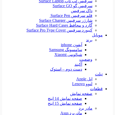
سرفیس لپ تاپ Surface Laptop
سرفیس گو Surface GO
داک سرفیس
قلم سرفیس Surface Pen
شارژر سرفیس Surface Charger
گارد و محافظ Surface Hard Cases
کیبورد سرفیس Surface Pro Type Cover
موبایل
برند
آیفون iphone
سامسونگ Samsung
شیائومی Xiaomi
وضعیت
آکبند
دست دوم – استوک
تبلت
اپل Apple
لنوو Lenovo
قطعات
صفحه نمایش
صفحه نمایش 14 اینچ
صفحه نمایش 15 اینج
مادر برد
مادربرد Asus