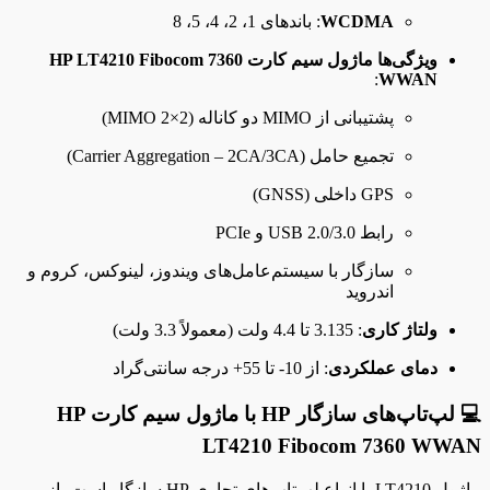
WCDMA
: باندهای 1، 2، 4، 5، 8
ویژگی‌ها ماژول سیم کارت HP LT4210 Fibocom 7360
:
WWAN
پشتیبانی از MIMO دو کاناله (2×2 MIMO)
تجمیع حامل (Carrier Aggregation – 2CA/3CA)
GPS داخلی (GNSS)
رابط USB 2.0/3.0 و PCIe
سازگار با سیستم‌عامل‌های ویندوز، لینوکس، کروم و
اندروید
ولتاژ کاری
: 3.135 تا 4.4 ولت (معمولاً 3.3 ولت)
دمای عملکردی
: از 10- تا 55+ درجه سانتی‌گراد
💻 لپ‌تاپ‌های سازگار HP با ماژول سیم کارت HP
LT4210 Fibocom 7360 WWAN
ماژول LT4210 با انواع لپ‌تاپ‌های تجاری HP سازگار است، از