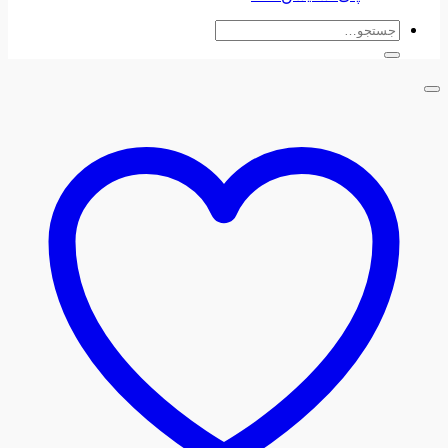
جستجو
برای: