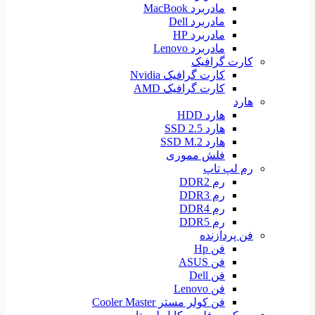
مادربرد MacBook
مادربرد Dell
مادربرد HP
مادربرد Lenovo
کارت گرافیک
کارت گرافیک Nvidia
کارت گرافیک AMD
هارد
هارد HDD
هارد SSD 2.5
هارد SSD M.2
فلش مموری
رم لپ تاپ
رم DDR2
رم DDR3
رم DDR4
رم DDR5
فن پردازنده
فن Hp
فن ASUS
فن Dell
فن Lenovo
فن کولر مستر Cooler Master