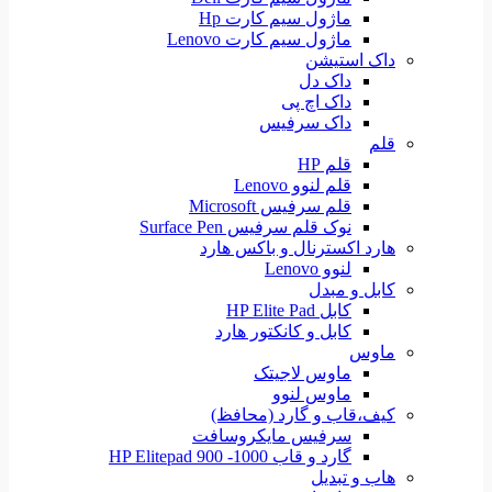
ماژول سیم کارت Hp
ماژول سیم کارت Lenovo
داک استیشن
داک دل
داک اچ پی
داک سرفیس
قلم
قلم HP
قلم لنوو Lenovo
قلم سرفیس Microsoft
نوک قلم سرفیس Surface Pen
هارد اکسترنال و باکس هارد
لنوو Lenovo
کابل و مبدل
کابل HP Elite Pad
کابل و کانکتور هارد
ماوس
ماوس لاجیتک
ماوس لنوو
کیف،قاب و گارد (محافظ)
سرفیس مایکروسافت
گارد و قاب HP Elitepad 900 -1000
هاب و تبدیل