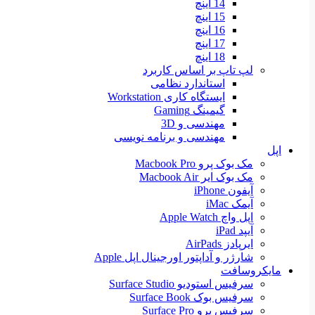
14 اینچ
15 اینچ
16 اینچ
17 اینچ
18 اینچ
لپ تاپ بر اساس کاربرد
استاندارد نظامی
ایستگاه کاری Workstation
گیمینگ Gaming
مهندسی و 3D
مهندسی و برنامه نویسی
اپل
مک بوک پرو Macbook Pro
مک بوک ایر Macbook Air
آیفون iPhone
آیمک iMac
اپل واچ Apple Watch
آیپد iPad
ایرپادز AirPads
شارژر و آداپتور اورجینال اپل Apple
مایکروسافت
سرفیس استودیو Surface Studio
سرفیس بوک Surface Book
سرفیس پرو Surface Pro