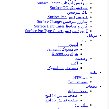
سرفیس لپ تاپ Surface Laptop
سرفیس گو Surface GO
داک سرفیس
قلم سرفیس Surface Pen
شارژر سرفیس Surface Charger
گارد و محافظ Surface Hard Cases
کیبورد سرفیس Surface Pro Type Cover
موبایل
برند
آیفون iphone
سامسونگ Samsung
شیائومی Xiaomi
وضعیت
آکبند
دست دوم – استوک
تبلت
اپل Apple
لنوو Lenovo
قطعات
صفحه نمایش
صفحه نمایش 14 اینچ
صفحه نمایش 15 اینج
مادر برد