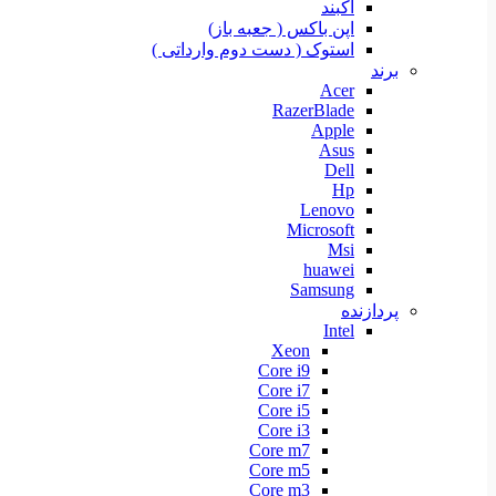
آکبند
اپن باکس ( جعبه باز)
استوک ( دست دوم وارداتی )
برند
Acer
RazerBlade
Apple
Asus
Dell
Hp
Lenovo
Microsoft
Msi
huawei
Samsung
پردازنده
Intel
Xeon
Core i9
Core i7
Core i5
Core i3
Core m7
Core m5
Core m3