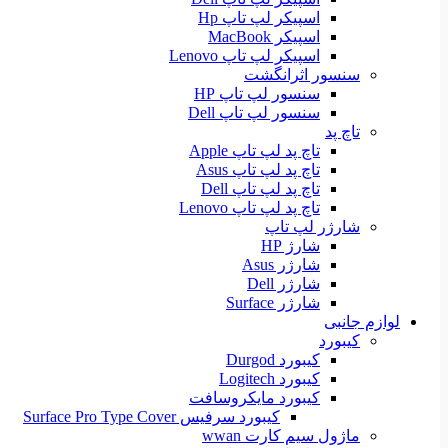
اسپیکر لپ تاپ Hp
اسپیکر MacBook
اسپیکر لپ تاپ Lenovo
سنسور اثرانگشت
سنسور لپ تاپ HP
سنسور لپ تاپ Dell
تاچ پد
تاچ پد لپ تاپ Apple
تاچ پد لپ تاپ Asus
تاچ پد لپ تاپ Dell
تاچ پد لپ تاپ Lenovo
شارژر لپ تاپ
شارژ HP
شارژر Asus
شارژر Dell
شارژر Surface
لوازم جانبی
کیبورد
کیبورد Durgod
کیبورد Logitech
کیبورد مایکروسافت
کیبورد سرفیس Surface Pro Type Cover
ماژول سیم کارت wwan