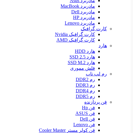
مادربرد Asus
مادربرد MacBook
مادربرد Dell
مادربرد HP
مادربرد Lenovo
کارت گرافیک
کارت گرافیک Nvidia
کارت گرافیک AMD
هارد
هارد HDD
هارد SSD 2.5
هارد SSD M.2
فلش مموری
رم لپ تاپ
رم DDR2
رم DDR3
رم DDR4
رم DDR5
فن پردازنده
فن Hp
فن ASUS
فن Dell
فن Lenovo
فن کولر مستر Cooler Master