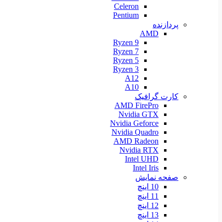
Celeron
Pentium
پردازنده
AMD
Ryzen 9
Ryzen 7
Ryzen 5
Ryzen 3
A12
A10
کارت گرافیک
AMD FirePro
Nvidia GTX
Nvidia Geforce
Nvidia Quadro
AMD Radeon
Nvidia RTX
Intel UHD
Intel Iris
صفحه نمایش
10 اینچ
11 اینچ
12 اینچ
13 اینچ