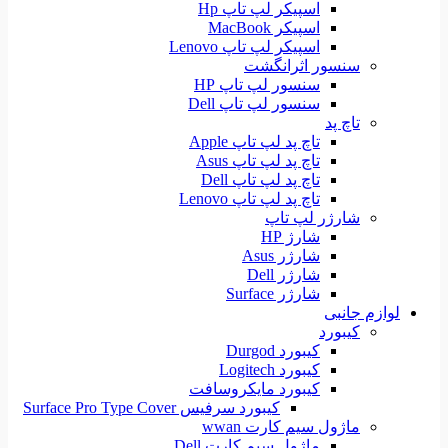
اسپیکر لپ تاپ Hp
اسپیکر MacBook
اسپیکر لپ تاپ Lenovo
سنسور اثرانگشت
سنسور لپ تاپ HP
سنسور لپ تاپ Dell
تاچ پد
تاچ پد لپ تاپ Apple
تاچ پد لپ تاپ Asus
تاچ پد لپ تاپ Dell
تاچ پد لپ تاپ Lenovo
شارژر لپ تاپ
شارژ HP
شارژر Asus
شارژر Dell
شارژر Surface
لوازم جانبی
کیبورد
کیبورد Durgod
کیبورد Logitech
کیبورد مایکروسافت
کیبورد سرفیس Surface Pro Type Cover
ماژول سیم کارت wwan
ماژول سیم کارت Dell