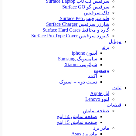
سرفیس لپ تاپ Surface Laptop
سرفیس گو Surface GO
داک سرفیس
قلم سرفیس Surface Pen
شارژر سرفیس Surface Charger
گارد و محافظ Surface Hard Cases
کیبورد سرفیس Surface Pro Type Cover
موبایل
برند
آیفون iphone
سامسونگ Samsung
شیائومی Xiaomi
وضعیت
آکبند
دست دوم – استوک
تبلت
اپل Apple
لنوو Lenovo
قطعات
صفحه نمایش
صفحه نمایش 14 اینچ
صفحه نمایش 15 اینج
مادر برد
مادربرد Asus