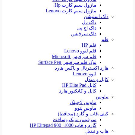
ماژول سیم کارت Hp
ماژول سیم کارت Lenovo
داک استیشن
داک دل
داک اچ پی
داک سرفیس
قلم
قلم HP
قلم لنوو Lenovo
قلم سرفیس Microsoft
نوک قلم سرفیس Surface Pen
هارد اکسترنال و باکس هارد
لنوو Lenovo
کابل و مبدل
کابل HP Elite Pad
کابل و کانکتور هارد
ماوس
ماوس لاجیتک
ماوس لنوو
کیف،قاب و گارد (محافظ)
سرفیس مایکروسافت
گارد و قاب HP Elitepad 900 -1000
هاب و تبدیل