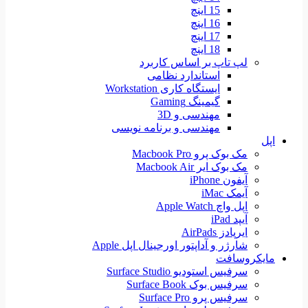
15 اینچ
16 اینچ
17 اینچ
18 اینچ
لپ تاپ بر اساس کاربرد
استاندارد نظامی
ایستگاه کاری Workstation
گیمینگ Gaming
مهندسی و 3D
مهندسی و برنامه نویسی
اپل
مک بوک پرو Macbook Pro
مک بوک ایر Macbook Air
آیفون iPhone
آیمک iMac
اپل واچ Apple Watch
آیپد iPad
ایرپادز AirPads
شارژر و آداپتور اورجینال اپل Apple
مایکروسافت
سرفیس استودیو Surface Studio
سرفیس بوک Surface Book
سرفیس پرو Surface Pro