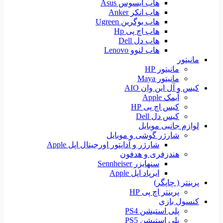
هاب ایسوس Asus
هاب انکر Anker
هاب یوگرین Ugreen
هاب اچ پی Hp
هاب دل Dell
هاب لنوو Lenovo
مانیتور
مانیتور HP
مانیتور Maya
کیس و آل این وان AIO
آیمک Apple
کیس اچ پی HP
کیس دل Dell
لوازم جانبی موبایل
شارژر گوشی و موبایل
شارژر و آداپتور اورجینال اپل Apple
هندزفری و هدفون
سنهایزر Sennheiser
ایرپاد اپل Apple
پرینتر ( چاپگر)
پرینتر اچ پی HP
کنسول بازی
پلی استیشن PS4
پلی استیشن PS5