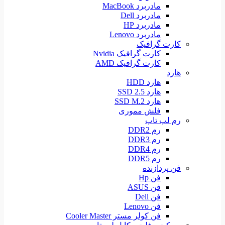
مادربرد MacBook
مادربرد Dell
مادربرد HP
مادربرد Lenovo
کارت گرافیک
کارت گرافیک Nvidia
کارت گرافیک AMD
هارد
هارد HDD
هارد SSD 2.5
هارد SSD M.2
فلش مموری
رم لپ تاپ
رم DDR2
رم DDR3
رم DDR4
رم DDR5
فن پردازنده
فن Hp
فن ASUS
فن Dell
فن Lenovo
فن کولر مستر Cooler Master