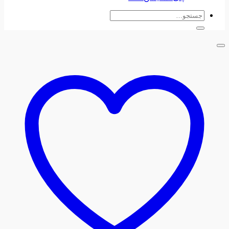
جستجو
برای: