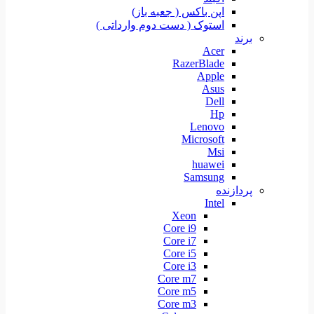
اپن باکس ( جعبه باز)
استوک ( دست دوم وارداتی )
برند
Acer
RazerBlade
Apple
Asus
Dell
Hp
Lenovo
Microsoft
Msi
huawei
Samsung
پردازنده
Intel
Xeon
Core i9
Core i7
Core i5
Core i3
Core m7
Core m5
Core m3