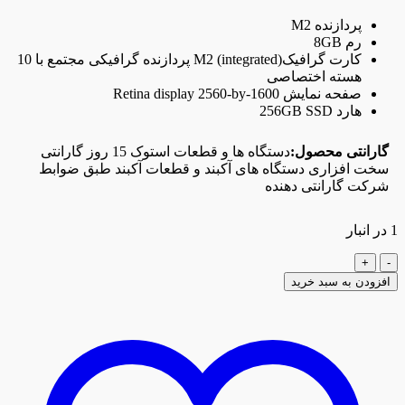
پردازنده M2
رم 8GB
کارت گرافیکM2 (integrated) پردازنده گرافیکی مجتمع با 10
هسته اختصاصی
صفحه نمایش Retina display 2560-by-1600
هارد 256GB SSD
گارانتی محصول:
دستگاه ها و قطعات استوک 15 روز گارانتی
سخت افزاری دستگاه های آکبند و قطعات آکبند طبق ضوابط
شرکت گارانتی دهنده
1 در انبار
لپ
تاپ
افزودن به سبد خرید
مک
بوک
پرو
Apple
Mackbook
Pro13
2022