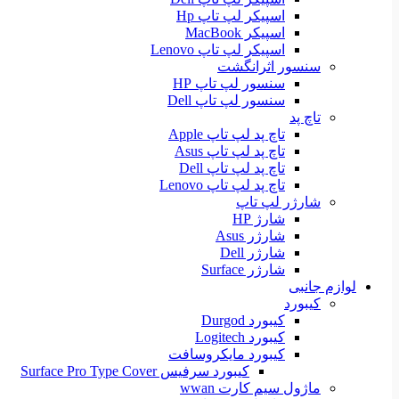
اسپیکر لپ تاپ Hp
اسپیکر MacBook
اسپیکر لپ تاپ Lenovo
سنسور اثرانگشت
سنسور لپ تاپ HP
سنسور لپ تاپ Dell
تاچ پد
تاچ پد لپ تاپ Apple
تاچ پد لپ تاپ Asus
تاچ پد لپ تاپ Dell
تاچ پد لپ تاپ Lenovo
شارژر لپ تاپ
شارژ HP
شارژر Asus
شارژر Dell
شارژر Surface
لوازم جانبی
کیبورد
کیبورد Durgod
کیبورد Logitech
کیبورد مایکروسافت
کیبورد سرفیس Surface Pro Type Cover
ماژول سیم کارت wwan