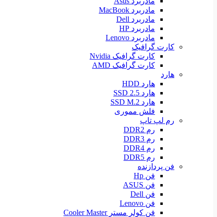
مادربرد Asus
مادربرد MacBook
مادربرد Dell
مادربرد HP
مادربرد Lenovo
کارت گرافیک
کارت گرافیک Nvidia
کارت گرافیک AMD
هارد
هارد HDD
هارد SSD 2.5
هارد SSD M.2
فلش مموری
رم لپ تاپ
رم DDR2
رم DDR3
رم DDR4
رم DDR5
فن پردازنده
فن Hp
فن ASUS
فن Dell
فن Lenovo
فن کولر مستر Cooler Master