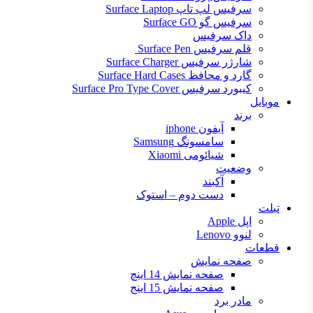
سرفیس لپ تاپ Surface Laptop
سرفیس گو Surface GO
داک سرفیس
قلم سرفیس Surface Pen
شارژر سرفیس Surface Charger
گارد و محافظ Surface Hard Cases
کیبورد سرفیس Surface Pro Type Cover
موبایل
برند
آیفون iphone
سامسونگ Samsung
شیائومی Xiaomi
وضعیت
آکبند
دست دوم – استوک
تبلت
اپل Apple
لنوو Lenovo
قطعات
صفحه نمایش
صفحه نمایش 14 اینچ
صفحه نمایش 15 اینج
مادر برد