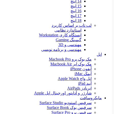
14 اینچ
15 اینچ
16 اینچ
17 اینچ
18 اینچ
لپ تاپ بر اساس کاربرد
استاندارد نظامی
ایستگاه کاری Workstation
گیمینگ Gaming
مهندسی و 3D
مهندسی و برنامه نویسی
اپل
مک بوک پرو Macbook Pro
مک بوک ایر Macbook Air
آیفون iPhone
آیمک iMac
اپل واچ Apple Watch
آیپد iPad
ایرپادز AirPads
شارژر و آداپتور اورجینال اپل Apple
مایکروسافت
سرفیس استودیو Surface Studio
سرفیس بوک Surface Book
سرفیس پرو Surface Pro