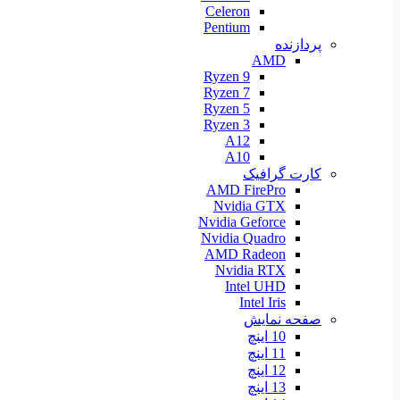
Celeron
Pentium
پردازنده
AMD
Ryzen 9
Ryzen 7
Ryzen 5
Ryzen 3
A12
A10
کارت گرافیک
AMD FirePro
Nvidia GTX
Nvidia Geforce
Nvidia Quadro
AMD Radeon
Nvidia RTX
Intel UHD
Intel Iris
صفحه نمایش
10 اینچ
11 اینچ
12 اینچ
13 اینچ