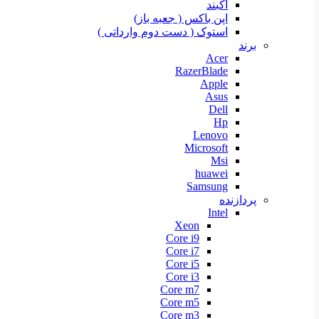
آکبند
اپن باکس ( جعبه باز)
استوک ( دست دوم وارداتی )
برند
Acer
RazerBlade
Apple
Asus
Dell
Hp
Lenovo
Microsoft
Msi
huawei
Samsung
پردازنده
Intel
Xeon
Core i9
Core i7
Core i5
Core i3
Core m7
Core m5
Core m3