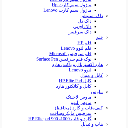
ماژول سیم کارت Hp
ماژول سیم کارت Lenovo
داک استیشن
داک دل
داک اچ پی
داک سرفیس
قلم
قلم HP
قلم لنوو Lenovo
قلم سرفیس Microsoft
نوک قلم سرفیس Surface Pen
هارد اکسترنال و باکس هارد
لنوو Lenovo
کابل و مبدل
کابل HP Elite Pad
کابل و کانکتور هارد
ماوس
ماوس لاجیتک
ماوس لنوو
کیف،قاب و گارد (محافظ)
سرفیس مایکروسافت
گارد و قاب HP Elitepad 900 -1000
هاب و تبدیل