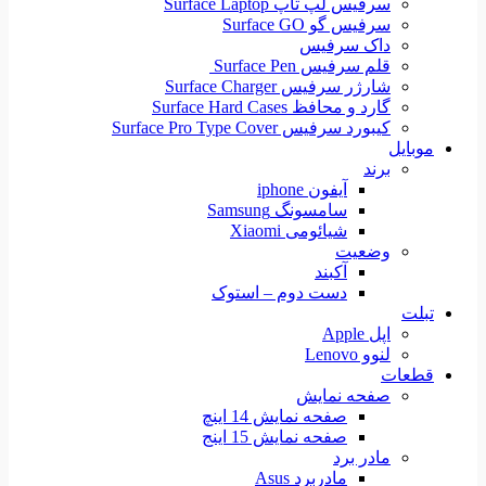
سرفیس لپ تاپ Surface Laptop
سرفیس گو Surface GO
داک سرفیس
قلم سرفیس Surface Pen
شارژر سرفیس Surface Charger
گارد و محافظ Surface Hard Cases
کیبورد سرفیس Surface Pro Type Cover
موبایل
برند
آیفون iphone
سامسونگ Samsung
شیائومی Xiaomi
وضعیت
آکبند
دست دوم – استوک
تبلت
اپل Apple
لنوو Lenovo
قطعات
صفحه نمایش
صفحه نمایش 14 اینچ
صفحه نمایش 15 اینج
مادر برد
مادربرد Asus