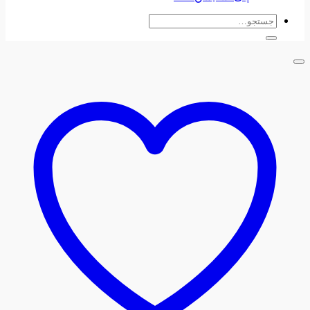
جستجو
برای: