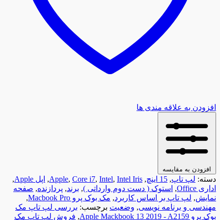
افزودن به علاقه مندی ها
افزودن به مقایسه
دسته:
لپ تاپ
,
15 اینچ
,
Intel Iris
,
Intel
,
Core i7
,
Apple
,
اپل Apple
,
اداری Office
,
استوک ( دست دوم وارداتی )
,
برند
,
پردازنده
,
صفحه
نمایش
,
لپ تاپ بر اساس کاربرد
,
مک بوک پرو Macbook Pro
,
مهندسی و برنامه نویسی
,
وضعیت
برچسب:
بررسی لپ تاپ مک
بوک پرو Apple Mackbook 13 2019 - A2159
,
فروش لپ تاپ مک