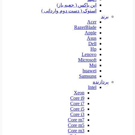
اپن باکس ( جعبه باز)
استوک ( دست دوم وارداتی )
برند
Acer
RazerBlade
Apple
Asus
Dell
Hp
Lenovo
Microsoft
Msi
huawei
Samsung
پردازنده
Intel
Xeon
Core i9
Core i7
Core i5
Core i3
Core m7
Core m5
Core m3