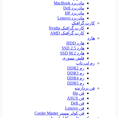
مادربرد MacBook
مادربرد Dell
مادربرد HP
مادربرد Lenovo
کارت گرافیک
کارت گرافیک Nvidia
کارت گرافیک AMD
هارد
هارد HDD
هارد SSD 2.5
هارد SSD M.2
فلش مموری
رم لپ تاپ
رم DDR2
رم DDR3
رم DDR4
رم DDR5
فن پردازنده
فن Hp
فن ASUS
فن Dell
فن Lenovo
فن کولر مستر Cooler Master