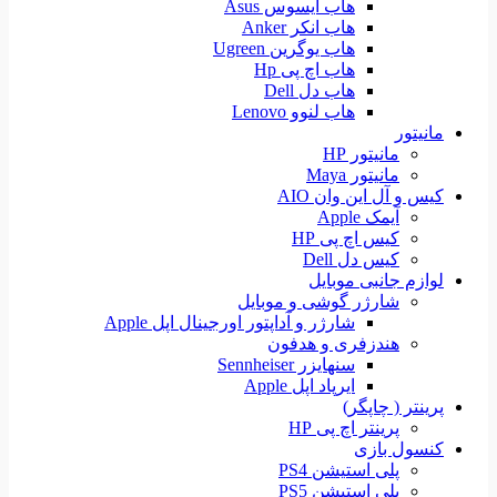
هاب ایسوس Asus
هاب انکر Anker
هاب یوگرین Ugreen
هاب اچ پی Hp
هاب دل Dell
هاب لنوو Lenovo
مانیتور
مانیتور HP
مانیتور Maya
کیس و آل این وان AIO
آیمک Apple
کیس اچ پی HP
کیس دل Dell
لوازم جانبی موبایل
شارژر گوشی و موبایل
شارژر و آداپتور اورجینال اپل Apple
هندزفری و هدفون
سنهایزر Sennheiser
ایرپاد اپل Apple
پرینتر ( چاپگر)
پرینتر اچ پی HP
کنسول بازی
پلی استیشن PS4
پلی استیشن PS5