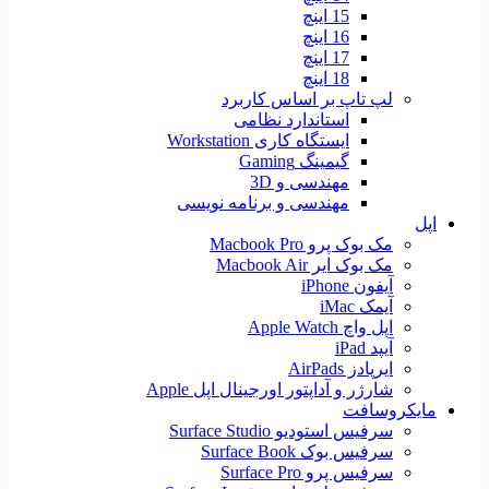
15 اینچ
16 اینچ
17 اینچ
18 اینچ
لپ تاپ بر اساس کاربرد
استاندارد نظامی
ایستگاه کاری Workstation
گیمینگ Gaming
مهندسی و 3D
مهندسی و برنامه نویسی
اپل
مک بوک پرو Macbook Pro
مک بوک ایر Macbook Air
آیفون iPhone
آیمک iMac
اپل واچ Apple Watch
آیپد iPad
ایرپادز AirPads
شارژر و آداپتور اورجینال اپل Apple
مایکروسافت
سرفیس استودیو Surface Studio
سرفیس بوک Surface Book
سرفیس پرو Surface Pro