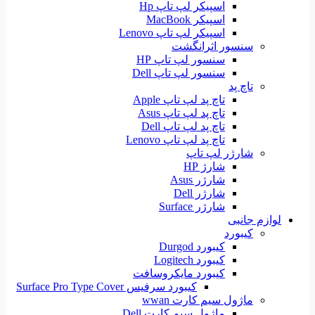
اسپیکر لپ تاپ Hp
اسپیکر MacBook
اسپیکر لپ تاپ Lenovo
سنسور اثرانگشت
سنسور لپ تاپ HP
سنسور لپ تاپ Dell
تاچ پد
تاچ پد لپ تاپ Apple
تاچ پد لپ تاپ Asus
تاچ پد لپ تاپ Dell
تاچ پد لپ تاپ Lenovo
شارژر لپ تاپ
شارژ HP
شارژر Asus
شارژر Dell
شارژر Surface
لوازم جانبی
کیبورد
کیبورد Durgod
کیبورد Logitech
کیبورد مایکروسافت
کیبورد سرفیس Surface Pro Type Cover
ماژول سیم کارت wwan
ماژول سیم کارت Dell