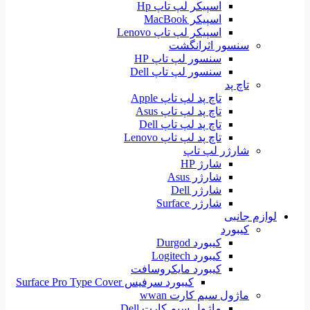
اسپیکر لپ تاپ Hp
اسپیکر MacBook
اسپیکر لپ تاپ Lenovo
سنسور اثرانگشت
سنسور لپ تاپ HP
سنسور لپ تاپ Dell
تاچ پد
تاچ پد لپ تاپ Apple
تاچ پد لپ تاپ Asus
تاچ پد لپ تاپ Dell
تاچ پد لپ تاپ Lenovo
شارژر لپ تاپ
شارژ HP
شارژر Asus
شارژر Dell
شارژر Surface
لوازم جانبی
کیبورد
کیبورد Durgod
کیبورد Logitech
کیبورد مایکروسافت
کیبورد سرفیس Surface Pro Type Cover
ماژول سیم کارت wwan
ماژول سیم کارت Dell