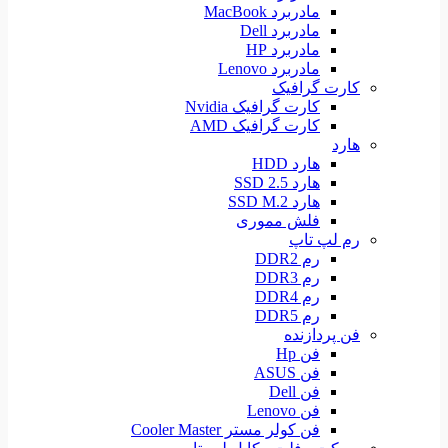
مادربرد MacBook
مادربرد Dell
مادربرد HP
مادربرد Lenovo
کارت گرافیک
کارت گرافیک Nvidia
کارت گرافیک AMD
هارد
هارد HDD
هارد SSD 2.5
هارد SSD M.2
فلش مموری
رم لپ تاپ
رم DDR2
رم DDR3
رم DDR4
رم DDR5
فن پردازنده
فن Hp
فن ASUS
فن Dell
فن Lenovo
فن کولر مستر Cooler Master