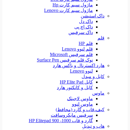
ماژول سیم کارت Hp
ماژول سیم کارت Lenovo
داک استیشن
داک دل
داک اچ پی
داک سرفیس
قلم
قلم HP
قلم لنوو Lenovo
قلم سرفیس Microsoft
نوک قلم سرفیس Surface Pen
هارد اکسترنال و باکس هارد
لنوو Lenovo
کابل و مبدل
کابل HP Elite Pad
کابل و کانکتور هارد
ماوس
ماوس لاجیتک
ماوس لنوو
کیف،قاب و گارد (محافظ)
سرفیس مایکروسافت
گارد و قاب HP Elitepad 900 -1000
هاب و تبدیل