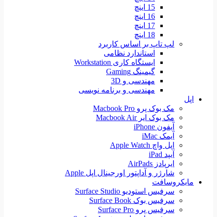
15 اینچ
16 اینچ
17 اینچ
18 اینچ
لپ تاپ بر اساس کاربرد
استاندارد نظامی
ایستگاه کاری Workstation
گیمینگ Gaming
مهندسی و 3D
مهندسی و برنامه نویسی
اپل
مک بوک پرو Macbook Pro
مک بوک ایر Macbook Air
آیفون iPhone
آیمک iMac
اپل واچ Apple Watch
آیپد iPad
ایرپادز AirPads
شارژر و آداپتور اورجینال اپل Apple
مایکروسافت
سرفیس استودیو Surface Studio
سرفیس بوک Surface Book
سرفیس پرو Surface Pro