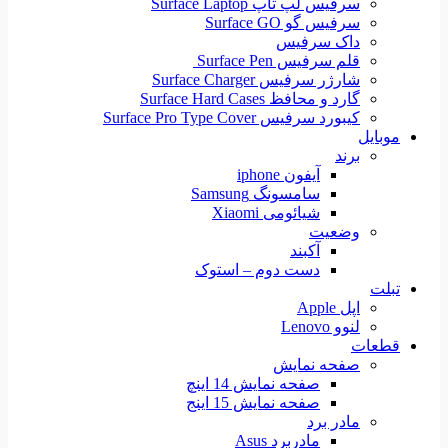
سرفیس لپ تاپ Surface Laptop
سرفیس گو Surface GO
داک سرفیس
قلم سرفیس Surface Pen
شارژر سرفیس Surface Charger
گارد و محافظ Surface Hard Cases
کیبورد سرفیس Surface Pro Type Cover
موبایل
برند
آیفون iphone
سامسونگ Samsung
شیائومی Xiaomi
وضعیت
آکبند
دست دوم – استوک
تبلت
اپل Apple
لنوو Lenovo
قطعات
صفحه نمایش
صفحه نمایش 14 اینچ
صفحه نمایش 15 اینج
مادر برد
مادربرد Asus