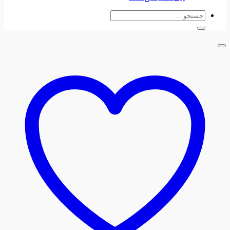
جستجو
برای: