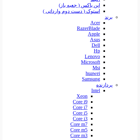
اپن باکس ( جعبه باز)
استوک ( دست دوم وارداتی )
برند
Acer
RazerBlade
Apple
Asus
Dell
Hp
Lenovo
Microsoft
Msi
huawei
Samsung
پردازنده
Intel
Xeon
Core i9
Core i7
Core i5
Core i3
Core m7
Core m5
Core m3