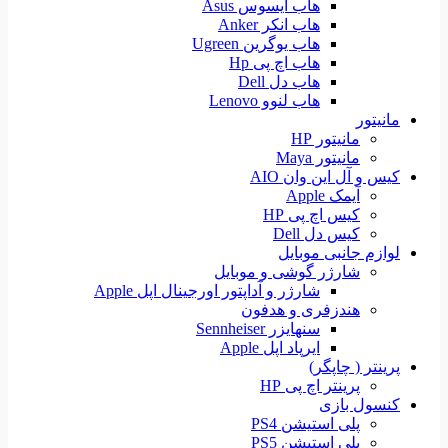
هاب ایسوس Asus
هاب انکر Anker
هاب یوگرین Ugreen
هاب اچ پی Hp
هاب دل Dell
هاب لنوو Lenovo
مانیتور
مانیتور HP
مانیتور Maya
کیس و آل این وان AIO
آیمک Apple
کیس اچ پی HP
کیس دل Dell
لوازم جانبی موبایل
شارژر گوشی و موبایل
شارژر و آداپتور اورجینال اپل Apple
هندزفری و هدفون
سنهایزر Sennheiser
ایرپاد اپل Apple
پرینتر ( چاپگر)
پرینتر اچ پی HP
کنسول بازی
پلی استیشن PS4
پلی استیشن PS5