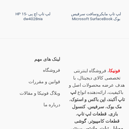
لپ تاپ مایکروسافت سرفیس
لپ تاپ اچ پی HP 15-
بوک Microsoft SurfaceBook
dw4028nia
لینک های مهم
فروشگاه
فونیکا
، فروشگاه اینترنتی
تخصصی کالای دیجیتال، با
قوانین و مقررات
هدف عرضه محصولات اصل و
باکیفیت، ارائه‌دهنده انواع
لپ
وبلاگ فونیکا و مقالات
تاپ آکبند، اپن باکس و استوک
،
درباره ما
مک بوک
،
سرفیس
،
کنسول
بازی
،
قطعات لپ تاپ
،
قطعات کامپیوتر
،
گوشی
موبایل
،
تبلت
،
مانیتور
،
پرینتر
،