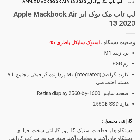
خانه
-
لپ تاپ مک بوک ایر APPLE MACKBOOK AIR 13 2020
لپ تاپ مک بوک ایر Apple Mackbook Air
13 2020
وضعیت دستگاه :
استوک سایکل باطری 45
پردازنده M1
رم 8GB
کارت گرافیکM۱ (integrated) پردازنده گرافیکی مجتمع با ۷
هسته اختصاصی
صفحه نمایش Retina display 2560-by-1600
هارد 256GB SSD
گارانتی محصول:
دستگاه ها و قطعات استوک 15 روز گارانتی سخت افزاری
دستگاه های آکبند و قطعات آکبند طبق ضوابط شرکت گارانتی