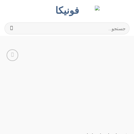
Ski
t
conten
جستجو
برای:
افزودن
به
علاقه
مندی
ها