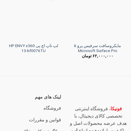
به
به
علاقه
علاقه
مندی
مندی
ها
ها
مایکروسافت سرفیس پرو 6
لپ تاپ اچ پی HP ENVY x360
13-bf0076TU
Microsoft Surface Pro
۶۲,۰۰۰,۰۰۰
تومان
لینک های مهم
فروشگاه
فونیکا
، فروشگاه اینترنتی
تخصصی کالای دیجیتال، با
قوانین و مقررات
هدف عرضه محصولات اصل و
باکیفیت، ارائه‌دهنده انواع
لپ