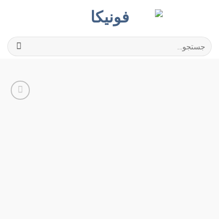
Ski
t
conten
جستجو
برای:
افزودن
به
علاقه
مندی
ها