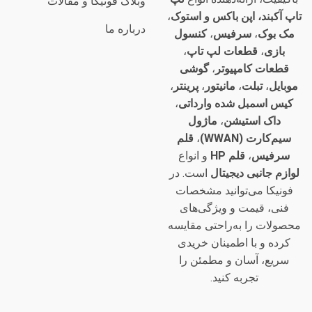
وبلاگ فونیکا و مقالات
تاپ آکبند، اپن باکس و استوک
،
درباره ما
مک بوک
،
سرفیس
،
کنسول
بازی
،
قطعات لپ تاپ
،
قطعات کامپیوتر
،
گوشی
موبایل
،
تبلت
،
مانیتور
،
پرینتر
،
کیس اسمبل شده وارداتی
،
داک استیشن
،
ماژول
سیم‌کارت (WWAN)
،
قلم
سرفیس
،
قلم HP
و انواع
لوازم جانبی دیجیتال
است. در
فونیکا می‌توانید مشخصات
فنی، قیمت و ویژگی‌های
محصولات را به‌راحتی مقایسه
کرده و با اطمینان خریدی
سریع، آسان و مطمئن را
تجربه کنید.