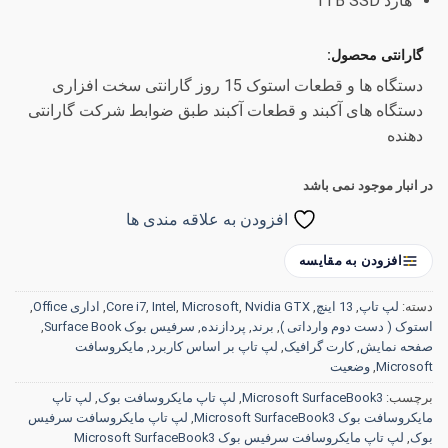
هارد 1TB SSD
گارانتی محصول:
دستگاه ها و قطعات استوک 15 روز گارانتی سخت افزاری
دستگاه های آکبند و قطعات آکبند طبق ضوابط شرکت گارانتی
دهنده
در انبار موجود نمی باشد
افزودن به علاقه مندی ها
افزودن به مقایسه
دسته:
لپ تاپ
,
13 اینچ
,
Nvidia GTX
,
Microsoft
,
Intel
,
Core i7
,
اداری Office
,
استوک ( دست دوم وارداتی )
,
برند
,
پردازنده
,
سرفیس بوک Surface Book
,
صفحه نمایش
,
کارت گرافیک
,
لپ تاپ بر اساس کاربرد
,
مایکروسافت
Microsoft
,
وضعیت
برچسب:
Microsoft SurfaceBook3
,
لپ تاپ مایکروسافت بوک
,
لپ تاپ
مایکروسافت بوک Microsoft SurfaceBook3
,
لپ تاپ مایکروسافت سرفیس
بوک
,
لپ تاپ مایکروسافت سرفیس بوک Microsoft SurfaceBook3