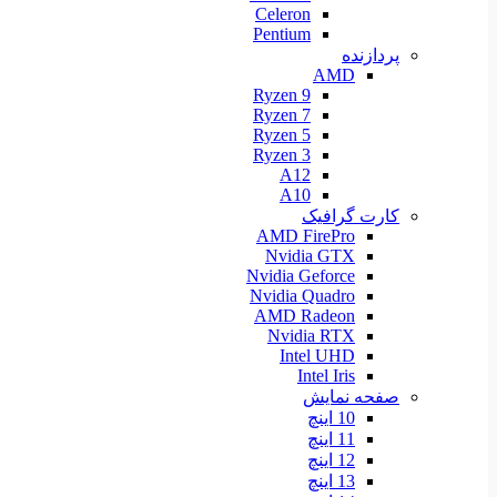
Celeron
Pentium
پردازنده
AMD
Ryzen 9
Ryzen 7
Ryzen 5
Ryzen 3
A12
A10
کارت گرافیک
AMD FirePro
Nvidia GTX
Nvidia Geforce
Nvidia Quadro
AMD Radeon
Nvidia RTX
Intel UHD
Intel Iris
صفحه نمایش
10 اینچ
11 اینچ
12 اینچ
13 اینچ