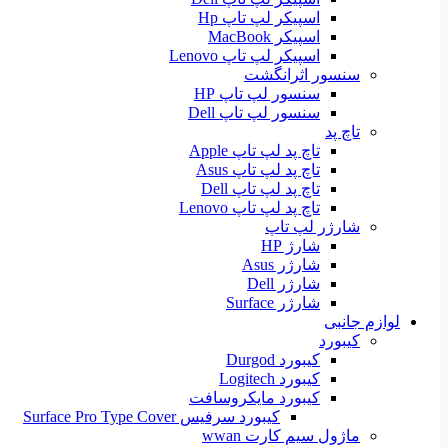
اسپیکر لپ تاپ Hp
اسپیکر MacBook
اسپیکر لپ تاپ Lenovo
سنسور اثرانگشت
سنسور لپ تاپ HP
سنسور لپ تاپ Dell
تاچ پد
تاچ پد لپ تاپ Apple
تاچ پد لپ تاپ Asus
تاچ پد لپ تاپ Dell
تاچ پد لپ تاپ Lenovo
شارژر لپ تاپ
شارژ HP
شارژر Asus
شارژر Dell
شارژر Surface
لوازم جانبی
کیبورد
کیبورد Durgod
کیبورد Logitech
کیبورد مایکروسافت
کیبورد سرفیس Surface Pro Type Cover
ماژول سیم کارت wwan