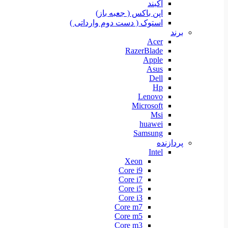
آکبند
اپن باکس ( جعبه باز)
استوک ( دست دوم وارداتی )
برند
Acer
RazerBlade
Apple
Asus
Dell
Hp
Lenovo
Microsoft
Msi
huawei
Samsung
پردازنده
Intel
Xeon
Core i9
Core i7
Core i5
Core i3
Core m7
Core m5
Core m3