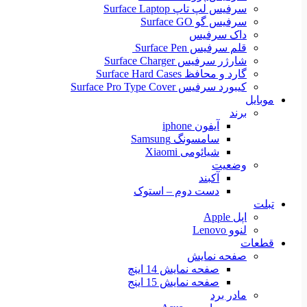
سرفیس لپ تاپ Surface Laptop
سرفیس گو Surface GO
داک سرفیس
قلم سرفیس Surface Pen
شارژر سرفیس Surface Charger
گارد و محافظ Surface Hard Cases
کیبورد سرفیس Surface Pro Type Cover
موبایل
برند
آیفون iphone
سامسونگ Samsung
شیائومی Xiaomi
وضعیت
آکبند
دست دوم – استوک
تبلت
اپل Apple
لنوو Lenovo
قطعات
صفحه نمایش
صفحه نمایش 14 اینچ
صفحه نمایش 15 اینج
مادر برد