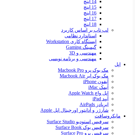
14 اینچ
15 اینچ
16 اینچ
17 اینچ
18 اینچ
لپ تاپ بر اساس کاربرد
استاندارد نظامی
ایستگاه کاری Workstation
گیمینگ Gaming
مهندسی و 3D
مهندسی و برنامه نویسی
اپل
مک بوک پرو Macbook Pro
مک بوک ایر Macbook Air
آیفون iPhone
آیمک iMac
اپل واچ Apple Watch
آیپد iPad
ایرپادز AirPads
شارژر و آداپتور اورجینال اپل Apple
مایکروسافت
سرفیس استودیو Surface Studio
سرفیس بوک Surface Book
سرفیس پرو Surface Pro