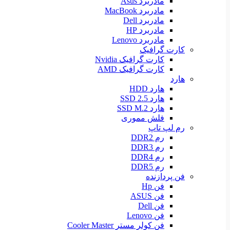
مادربرد Asus
مادربرد MacBook
مادربرد Dell
مادربرد HP
مادربرد Lenovo
کارت گرافیک
کارت گرافیک Nvidia
کارت گرافیک AMD
هارد
هارد HDD
هارد SSD 2.5
هارد SSD M.2
فلش مموری
رم لپ تاپ
رم DDR2
رم DDR3
رم DDR4
رم DDR5
فن پردازنده
فن Hp
فن ASUS
فن Dell
فن Lenovo
فن کولر مستر Cooler Master