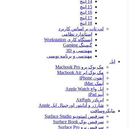
14 اینچ
15 اینچ
16 اینچ
17 اینچ
18 اینچ
لپ تاپ بر اساس کاربرد
استاندارد نظامی
ایستگاه کاری Workstation
گیمینگ Gaming
مهندسی و 3D
مهندسی و برنامه نویسی
اپل
مک بوک پرو Macbook Pro
مک بوک ایر Macbook Air
آیفون iPhone
آیمک iMac
اپل واچ Apple Watch
آیپد iPad
ایرپادز AirPads
شارژر و آداپتور اورجینال اپل Apple
مایکروسافت
سرفیس استودیو Surface Studio
سرفیس بوک Surface Book
سرفیس پرو Surface Pro