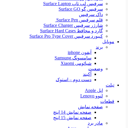
سرفیس لپ تاپ Surface Laptop
سرفیس گو Surface GO
داک سرفیس
قلم سرفیس Surface Pen
شارژر سرفیس Surface Charger
گارد و محافظ Surface Hard Cases
کیبورد سرفیس Surface Pro Type Cover
موبایل
برند
آیفون iphone
سامسونگ Samsung
شیائومی Xiaomi
وضعیت
آکبند
دست دوم – استوک
تبلت
اپل Apple
لنوو Lenovo
قطعات
صفحه نمایش
صفحه نمایش 14 اینچ
صفحه نمایش 15 اینج
مادر برد