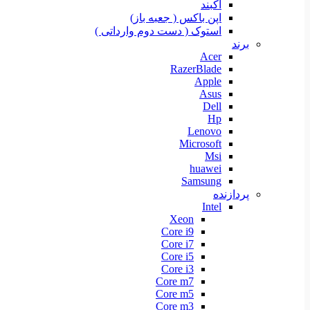
آکبند
اپن باکس ( جعبه باز)
استوک ( دست دوم وارداتی )
برند
Acer
RazerBlade
Apple
Asus
Dell
Hp
Lenovo
Microsoft
Msi
huawei
Samsung
پردازنده
Intel
Xeon
Core i9
Core i7
Core i5
Core i3
Core m7
Core m5
Core m3