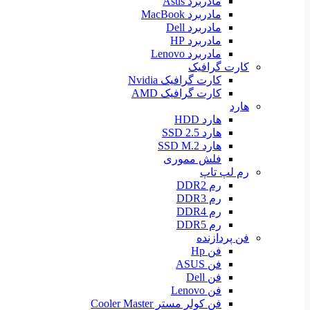
مادربرد Asus
مادربرد MacBook
مادربرد Dell
مادربرد HP
مادربرد Lenovo
کارت گرافیک
کارت گرافیک Nvidia
کارت گرافیک AMD
هارد
هارد HDD
هارد SSD 2.5
هارد SSD M.2
فلش مموری
رم لپ تاپ
رم DDR2
رم DDR3
رم DDR4
رم DDR5
فن پردازنده
فن Hp
فن ASUS
فن Dell
فن Lenovo
فن کولر مستر Cooler Master