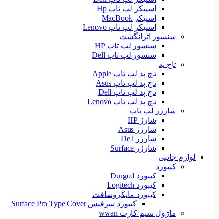
اسپیکر لپ تاپ Hp
اسپیکر MacBook
اسپیکر لپ تاپ Lenovo
سنسور اثرانگشت
سنسور لپ تاپ HP
سنسور لپ تاپ Dell
تاچ پد
تاچ پد لپ تاپ Apple
تاچ پد لپ تاپ Asus
تاچ پد لپ تاپ Dell
تاچ پد لپ تاپ Lenovo
شارژر لپ تاپ
شارژ HP
شارژر Asus
شارژر Dell
شارژر Surface
لوازم جانبی
کیبورد
کیبورد Durgod
کیبورد Logitech
کیبورد مایکروسافت
کیبورد سرفیس Surface Pro Type Cover
ماژول سیم کارت wwan