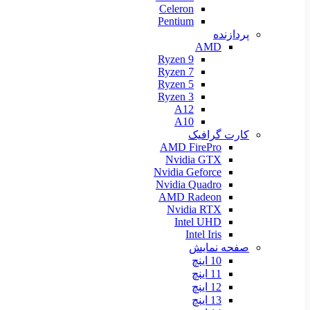
Celeron
Pentium
پردازنده
AMD
Ryzen 9
Ryzen 7
Ryzen 5
Ryzen 3
A12
A10
کارت گرافیک
AMD FirePro
Nvidia GTX
Nvidia Geforce
Nvidia Quadro
AMD Radeon
Nvidia RTX
Intel UHD
Intel Iris
صفحه نمایش
10 اینچ
11 اینچ
12 اینچ
13 اینچ