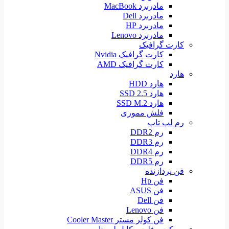
مادربرد MacBook
مادربرد Dell
مادربرد HP
مادربرد Lenovo
کارت گرافیک
کارت گرافیک Nvidia
کارت گرافیک AMD
هارد
هارد HDD
هارد SSD 2.5
هارد SSD M.2
فلش مموری
رم لپ تاپ
رم DDR2
رم DDR3
رم DDR4
رم DDR5
فن پردازنده
فن Hp
فن ASUS
فن Dell
فن Lenovo
فن کولر مستر Cooler Master