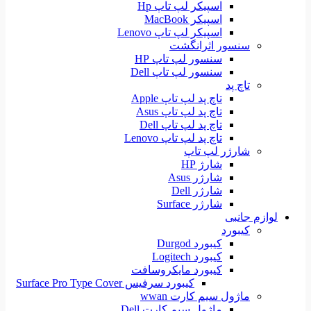
اسپیکر لپ تاپ Hp
اسپیکر MacBook
اسپیکر لپ تاپ Lenovo
سنسور اثرانگشت
سنسور لپ تاپ HP
سنسور لپ تاپ Dell
تاچ پد
تاچ پد لپ تاپ Apple
تاچ پد لپ تاپ Asus
تاچ پد لپ تاپ Dell
تاچ پد لپ تاپ Lenovo
شارژر لپ تاپ
شارژ HP
شارژر Asus
شارژر Dell
شارژر Surface
لوازم جانبی
کیبورد
کیبورد Durgod
کیبورد Logitech
کیبورد مایکروسافت
کیبورد سرفیس Surface Pro Type Cover
ماژول سیم کارت wwan
ماژول سیم کارت Dell