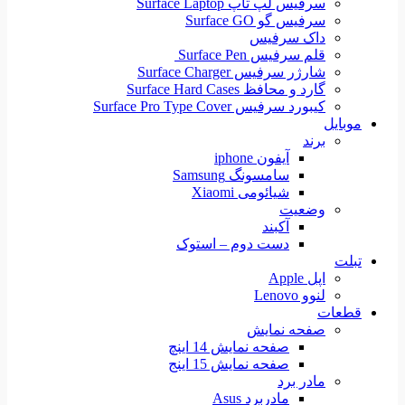
سرفیس لپ تاپ Surface Laptop
سرفیس گو Surface GO
داک سرفیس
قلم سرفیس Surface Pen
شارژر سرفیس Surface Charger
گارد و محافظ Surface Hard Cases
کیبورد سرفیس Surface Pro Type Cover
موبایل
برند
آیفون iphone
سامسونگ Samsung
شیائومی Xiaomi
وضعیت
آکبند
دست دوم – استوک
تبلت
اپل Apple
لنوو Lenovo
قطعات
صفحه نمایش
صفحه نمایش 14 اینچ
صفحه نمایش 15 اینج
مادر برد
مادربرد Asus