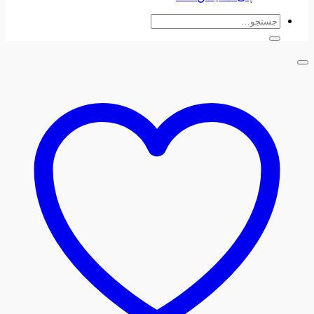
جستجو
برای: