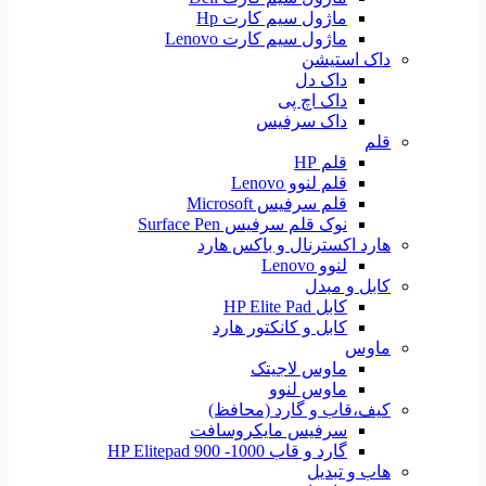
ماژول سیم کارت Hp
ماژول سیم کارت Lenovo
داک استیشن
داک دل
داک اچ پی
داک سرفیس
قلم
قلم HP
قلم لنوو Lenovo
قلم سرفیس Microsoft
نوک قلم سرفیس Surface Pen
هارد اکسترنال و باکس هارد
لنوو Lenovo
کابل و مبدل
کابل HP Elite Pad
کابل و کانکتور هارد
ماوس
ماوس لاجیتک
ماوس لنوو
کیف،قاب و گارد (محافظ)
سرفیس مایکروسافت
گارد و قاب HP Elitepad 900 -1000
هاب و تبدیل