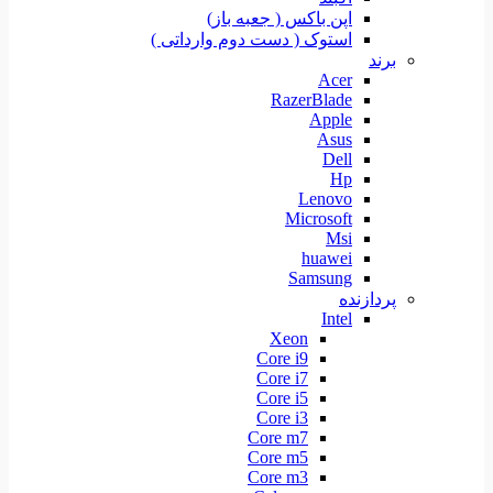
اپن باکس ( جعبه باز)
استوک ( دست دوم وارداتی )
برند
Acer
RazerBlade
Apple
Asus
Dell
Hp
Lenovo
Microsoft
Msi
huawei
Samsung
پردازنده
Intel
Xeon
Core i9
Core i7
Core i5
Core i3
Core m7
Core m5
Core m3