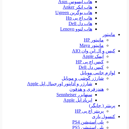
هاب ایسوس Asus
هاب انکر Anker
هاب یوگرین Ugreen
هاب اچ پی Hp
هاب دل Dell
هاب لنوو Lenovo
مانیتور
مانیتور HP
مانیتور Maya
کیس و آل این وان AIO
آیمک Apple
کیس اچ پی HP
کیس دل Dell
لوازم جانبی موبایل
شارژر گوشی و موبایل
شارژر و آداپتور اورجینال اپل Apple
هندزفری و هدفون
سنهایزر Sennheiser
ایرپاد اپل Apple
پرینتر ( چاپگر)
پرینتر اچ پی HP
کنسول بازی
پلی استیشن PS4
پلی استیشن PS5