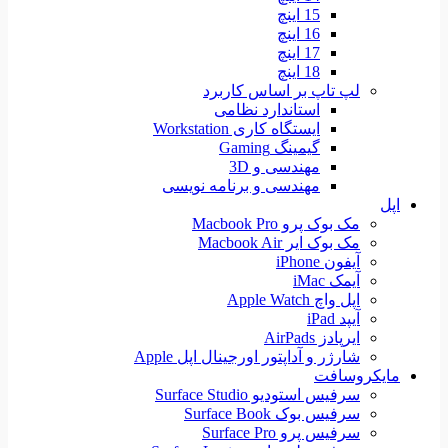
15 اینچ
16 اینچ
17 اینچ
18 اینچ
لپ تاپ بر اساس کاربرد
استاندارد نظامی
ایستگاه کاری Workstation
گیمینگ Gaming
مهندسی و 3D
مهندسی و برنامه نویسی
اپل
مک بوک پرو Macbook Pro
مک بوک ایر Macbook Air
آیفون iPhone
آیمک iMac
اپل واچ Apple Watch
آیپد iPad
ایرپادز AirPads
شارژر و آداپتور اورجینال اپل Apple
مایکروسافت
سرفیس استودیو Surface Studio
سرفیس بوک Surface Book
سرفیس پرو Surface Pro