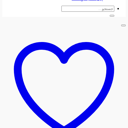
جستجو
برای: