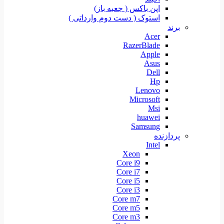
اپن باکس ( جعبه باز)
استوک ( دست دوم وارداتی )
برند
Acer
RazerBlade
Apple
Asus
Dell
Hp
Lenovo
Microsoft
Msi
huawei
Samsung
پردازنده
Intel
Xeon
Core i9
Core i7
Core i5
Core i3
Core m7
Core m5
Core m3