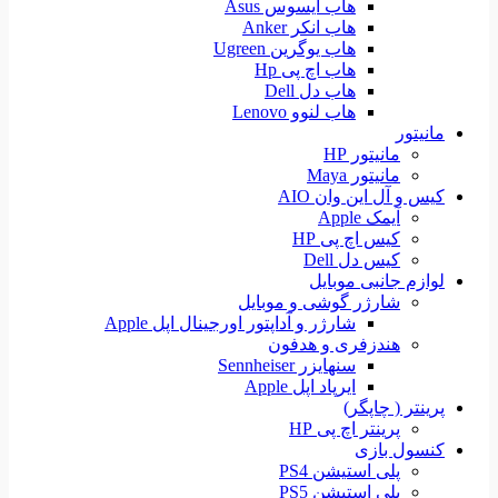
هاب ایسوس Asus
هاب انکر Anker
هاب یوگرین Ugreen
هاب اچ پی Hp
هاب دل Dell
هاب لنوو Lenovo
مانیتور
مانیتور HP
مانیتور Maya
کیس و آل این وان AIO
آیمک Apple
کیس اچ پی HP
کیس دل Dell
لوازم جانبی موبایل
شارژر گوشی و موبایل
شارژر و آداپتور اورجینال اپل Apple
هندزفری و هدفون
سنهایزر Sennheiser
ایرپاد اپل Apple
پرینتر ( چاپگر)
پرینتر اچ پی HP
کنسول بازی
پلی استیشن PS4
پلی استیشن PS5