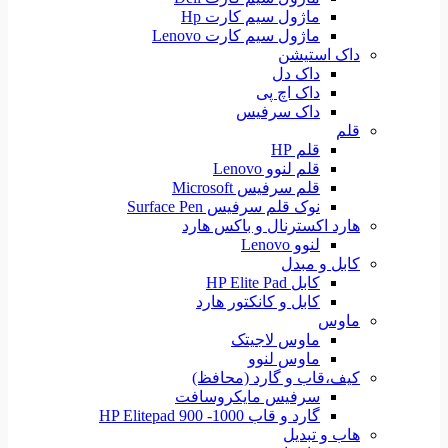
ماژول سیم کارت Hp
ماژول سیم کارت Lenovo
داک استیشن
داک دل
داک اچ پی
داک سرفیس
قلم
قلم HP
قلم لنوو Lenovo
قلم سرفیس Microsoft
نوک قلم سرفیس Surface Pen
هارد اکسترنال و باکس هارد
لنوو Lenovo
کابل و مبدل
کابل HP Elite Pad
کابل و کانکتور هارد
ماوس
ماوس لاجیتک
ماوس لنوو
کیف،قاب و گارد (محافظ)
سرفیس مایکروسافت
گارد و قاب HP Elitepad 900 -1000
هاب و تبدیل