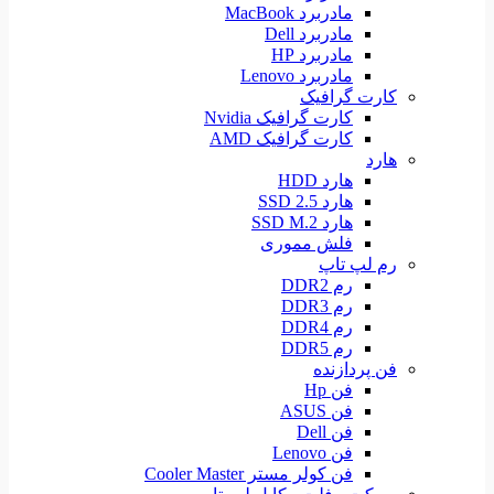
مادربرد MacBook
مادربرد Dell
مادربرد HP
مادربرد Lenovo
کارت گرافیک
کارت گرافیک Nvidia
کارت گرافیک AMD
هارد
هارد HDD
هارد SSD 2.5
هارد SSD M.2
فلش مموری
رم لپ تاپ
رم DDR2
رم DDR3
رم DDR4
رم DDR5
فن پردازنده
فن Hp
فن ASUS
فن Dell
فن Lenovo
فن کولر مستر Cooler Master