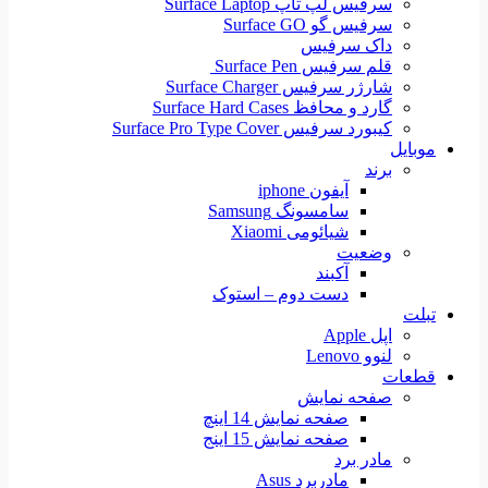
سرفیس لپ تاپ Surface Laptop
سرفیس گو Surface GO
داک سرفیس
قلم سرفیس Surface Pen
شارژر سرفیس Surface Charger
گارد و محافظ Surface Hard Cases
کیبورد سرفیس Surface Pro Type Cover
موبایل
برند
آیفون iphone
سامسونگ Samsung
شیائومی Xiaomi
وضعیت
آکبند
دست دوم – استوک
تبلت
اپل Apple
لنوو Lenovo
قطعات
صفحه نمایش
صفحه نمایش 14 اینچ
صفحه نمایش 15 اینج
مادر برد
مادربرد Asus