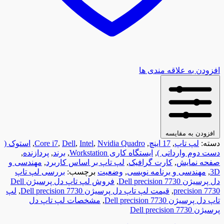
افزودن به علاقه مندی ها
افزودن به مقایسه
دسته:
لپ تاپ
,
17 اینچ
,
Nvidia Quadro
,
Intel
,
Dell
,
Core i7
,
استوک (
دست دوم وارداتی )
,
ایستگاه کاری Workstation
,
برند
,
پردازنده
,
صفحه نمایش
,
کارت گرافیک
,
لپ تاپ بر اساس کاربرد
,
مهندسی و
3D
,
مهندسی و برنامه نویسی
,
وضعیت
برچسب:
بررسی لپ تاپ
دل پرسیژن Dell precision 7730
,
فروش لپ تاپ دل پرسیژن Dell
precision 7730
,
قیمت لپ تاپ دل پرسیژن Dell precision 7730
,
لپ
تاپ دل پرسیژن Dell precision 7730
,
مشخصات لپ تاپ دل
پرسیژن Dell precision 7730