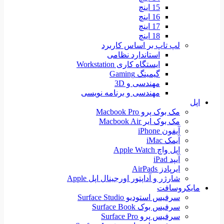
15 اینچ
16 اینچ
17 اینچ
18 اینچ
لپ تاپ بر اساس کاربرد
استاندارد نظامی
ایستگاه کاری Workstation
گیمینگ Gaming
مهندسی و 3D
مهندسی و برنامه نویسی
اپل
مک بوک پرو Macbook Pro
مک بوک ایر Macbook Air
آیفون iPhone
آیمک iMac
اپل واچ Apple Watch
آیپد iPad
ایرپادز AirPads
شارژر و آداپتور اورجینال اپل Apple
مایکروسافت
سرفیس استودیو Surface Studio
سرفیس بوک Surface Book
سرفیس پرو Surface Pro