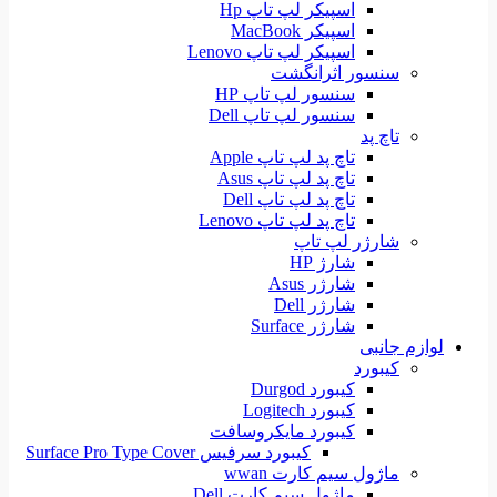
اسپیکر لپ تاپ Hp
اسپیکر MacBook
اسپیکر لپ تاپ Lenovo
سنسور اثرانگشت
سنسور لپ تاپ HP
سنسور لپ تاپ Dell
تاچ پد
تاچ پد لپ تاپ Apple
تاچ پد لپ تاپ Asus
تاچ پد لپ تاپ Dell
تاچ پد لپ تاپ Lenovo
شارژر لپ تاپ
شارژ HP
شارژر Asus
شارژر Dell
شارژر Surface
لوازم جانبی
کیبورد
کیبورد Durgod
کیبورد Logitech
کیبورد مایکروسافت
کیبورد سرفیس Surface Pro Type Cover
ماژول سیم کارت wwan
ماژول سیم کارت Dell