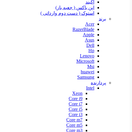
آکبند
اپن باکس ( جعبه باز)
استوک ( دست دوم وارداتی )
برند
Acer
RazerBlade
Apple
Asus
Dell
Hp
Lenovo
Microsoft
Msi
huawei
Samsung
پردازنده
Intel
Xeon
Core i9
Core i7
Core i5
Core i3
Core m7
Core m5
Core m3