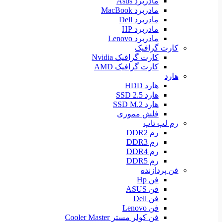
مادربرد Asus
مادربرد MacBook
مادربرد Dell
مادربرد HP
مادربرد Lenovo
کارت گرافیک
کارت گرافیک Nvidia
کارت گرافیک AMD
هارد
هارد HDD
هارد SSD 2.5
هارد SSD M.2
فلش مموری
رم لپ تاپ
رم DDR2
رم DDR3
رم DDR4
رم DDR5
فن پردازنده
فن Hp
فن ASUS
فن Dell
فن Lenovo
فن کولر مستر Cooler Master