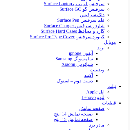
سرفیس لپ تاپ Surface Laptop
سرفیس گو Surface GO
داک سرفیس
قلم سرفیس Surface Pen
شارژر سرفیس Surface Charger
گارد و محافظ Surface Hard Cases
کیبورد سرفیس Surface Pro Type Cover
موبایل
برند
آیفون iphone
سامسونگ Samsung
شیائومی Xiaomi
وضعیت
آکبند
دست دوم – استوک
تبلت
اپل Apple
لنوو Lenovo
قطعات
صفحه نمایش
صفحه نمایش 14 اینچ
صفحه نمایش 15 اینج
مادر برد