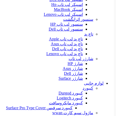
اسپیکر لپ تاپ Hp
اسپیکر MacBook
اسپیکر لپ تاپ Lenovo
سنسور اثرانگشت
سنسور لپ تاپ HP
سنسور لپ تاپ Dell
تاچ پد
تاچ پد لپ تاپ Apple
تاچ پد لپ تاپ Asus
تاچ پد لپ تاپ Dell
تاچ پد لپ تاپ Lenovo
شارژر لپ تاپ
شارژ HP
شارژر Asus
شارژر Dell
شارژر Surface
لوازم جانبی
کیبورد
کیبورد Durgod
کیبورد Logitech
کیبورد مایکروسافت
کیبورد سرفیس Surface Pro Type Cover
ماژول سیم کارت wwan