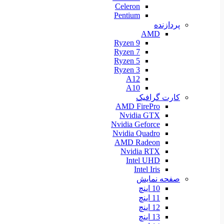
Celeron
Pentium
پردازنده
AMD
Ryzen 9
Ryzen 7
Ryzen 5
Ryzen 3
A12
A10
کارت گرافیک
AMD FirePro
Nvidia GTX
Nvidia Geforce
Nvidia Quadro
AMD Radeon
Nvidia RTX
Intel UHD
Intel Iris
صفحه نمایش
10 اینچ
11 اینچ
12 اینچ
13 اینچ