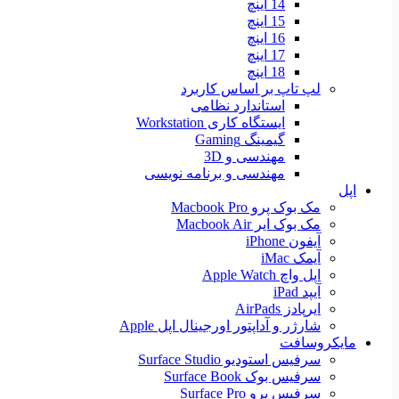
14 اینچ
15 اینچ
16 اینچ
17 اینچ
18 اینچ
لپ تاپ بر اساس کاربرد
استاندارد نظامی
ایستگاه کاری Workstation
گیمینگ Gaming
مهندسی و 3D
مهندسی و برنامه نویسی
اپل
مک بوک پرو Macbook Pro
مک بوک ایر Macbook Air
آیفون iPhone
آیمک iMac
اپل واچ Apple Watch
آیپد iPad
ایرپادز AirPads
شارژر و آداپتور اورجینال اپل Apple
مایکروسافت
سرفیس استودیو Surface Studio
سرفیس بوک Surface Book
سرفیس پرو Surface Pro