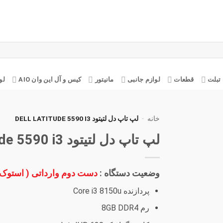
تبلت
قطعات
لوازم جانبی
مانیتور
کیس و آل این وان AIO
لو
خانه
-
لپ تاپ دل لتیتود DELL LATITUDE 5590 I3
لپ تاپ دل لتیتود Dell Latitude 5590 i3
افزودن
به
علاقه
مندی
وضعیت دستگاه :
دست دوم وارداتی ( استوک
ها
پردازنده Core i3 8150u
رم 8GB DDR4