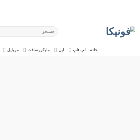
Ski
t
conten
جستجو
برای:
خانه
لپ تاپ
اپل
مایکروسافت
موبایل