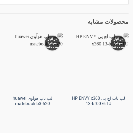
محصولات مشابه
در انبار
در انبار
موجود
موجود
نمی باشد
نمی باشد
افزودن
افزودن
به
به
علاقه
علاقه
مندی
مندی
ها
ها
+
+
لپ تاپ اچ پی HP ENVY x360
لپ تاپ هوآوی huawei
matebook b3-520
13-bf0076TU