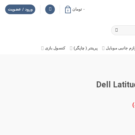
۰
تومان
ورود / عضویت
0
ازم جانبی موبایل
پرینتر ( چاپگر)
کنسول بازی
)