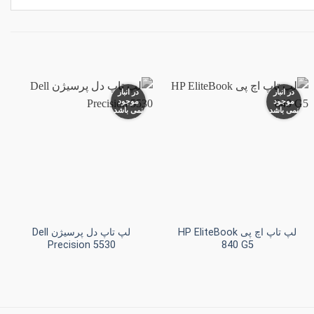
در انبار
در انبار
موجود
موجود
نمی باشد
نمی باشد
افزودن
افزودن
به
به
علاقه
علاقه
مندی
مندی
ها
ها
+
+
لپ تاپ اچ پی HP EliteBook
لپ تاپ دل پرسیژن Dell
Precision 5530
840 G5