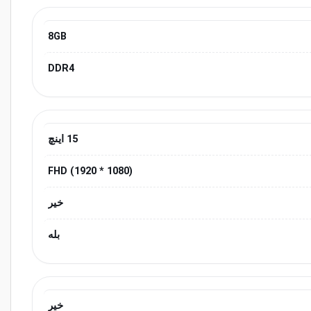
8GB
DDR4
15 اینچ
(1080 * 1920) FHD
خیر
بله
خیر