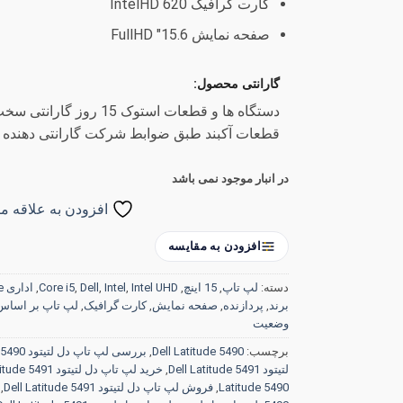
کارت گرافیک IntelHD 620
صفحه نمایش 15.6″ FullHD
گارانتی محصول:
دستگاه ها و قطعات استوک 15
قطعات آکبند طبق ضوابط شرکت گارانتی دهنده
در انبار موجود نمی باشد
افزودن به علاقه من
افزودن به مقایسه
دسته:
لپ تاپ
,
15 اینچ
,
Intel UHD
,
Intel
,
Dell
,
Core i5
,
اداری Office
برند
,
پردازنده
,
صفحه نمایش
,
کارت گرافیک
,
لپ تاپ بر اساس 
وضعیت
برچسب:
Dell Latitude 5490
,
بررسی لپ تاپ دل لتیتود Dell Latitude 5490
لتیتود Dell Latitude 5491
,
خرید لپ تاپ دل لتیتود Dell Latitude 5491
Latitude 5490
,
فروش لپ تاپ دل لتیتود Dell Latitude 5491
,