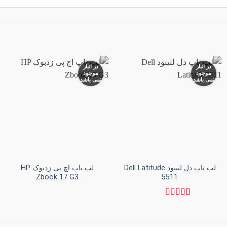
در انبار
در انبار
موجود
موجود
نمی باشد
نمی باشد
افزودن
افزودن
به
به
علاقه
علاقه
مندی
مندی
ها
ها
+
+
لپ تاپ دل لتیتود Dell Latitude
لپ تاپ اچ پی زدبوک HP
Zbook 17 G3
5511
نمره
3
از 5