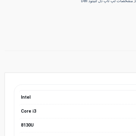
,
مشخصات لپ تاپ دل لتیتود Dell
Intel
Core i3
8130U