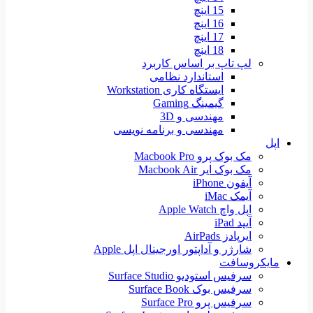
15 اینچ
16 اینچ
17 اینچ
18 اینچ
لپ تاپ بر اساس کاربرد
استاندارد نظامی
ایستگاه کاری Workstation
گیمینگ Gaming
مهندسی و 3D
مهندسی و برنامه نویسی
اپل
مک بوک پرو Macbook Pro
مک بوک ایر Macbook Air
آیفون iPhone
آیمک iMac
اپل واچ Apple Watch
آیپد iPad
ایرپادز AirPads
شارژر و آداپتور اورجینال اپل Apple
مایکروسافت
سرفیس استودیو Surface Studio
سرفیس بوک Surface Book
سرفیس پرو Surface Pro