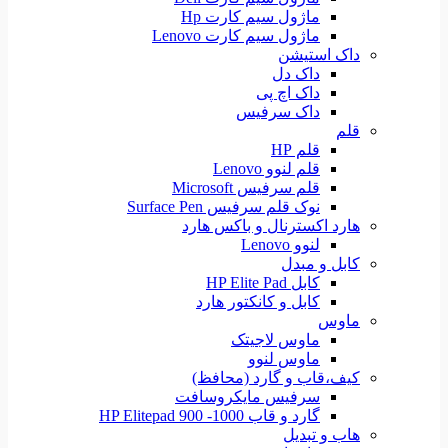
ماژول سیم کارت Hp
ماژول سیم کارت Lenovo
داک استیشن
داک دل
داک اچ پی
داک سرفیس
قلم
قلم HP
قلم لنوو Lenovo
قلم سرفیس Microsoft
نوک قلم سرفیس Surface Pen
هارد اکسترنال و باکس هارد
لنوو Lenovo
کابل و مبدل
کابل HP Elite Pad
کابل و کانکتور هارد
ماوس
ماوس لاجیتک
ماوس لنوو
کیف،قاب و گارد (محافظ)
سرفیس مایکروسافت
گارد و قاب HP Elitepad 900 -1000
هاب و تبدیل