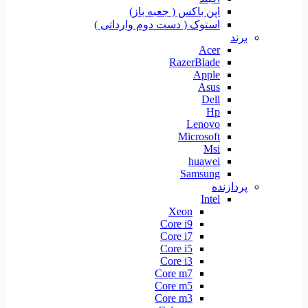
اپن باکس ( جعبه باز)
استوک ( دست دوم وارداتی )
برند
Acer
RazerBlade
Apple
Asus
Dell
Hp
Lenovo
Microsoft
Msi
huawei
Samsung
پردازنده
Intel
Xeon
Core i9
Core i7
Core i5
Core i3
Core m7
Core m5
Core m3