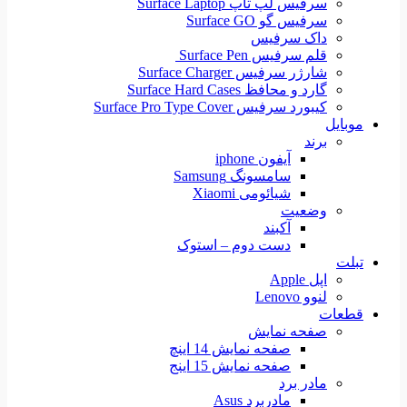
سرفیس لپ تاپ Surface Laptop
سرفیس گو Surface GO
داک سرفیس
قلم سرفیس Surface Pen
شارژر سرفیس Surface Charger
گارد و محافظ Surface Hard Cases
کیبورد سرفیس Surface Pro Type Cover
موبایل
برند
آیفون iphone
سامسونگ Samsung
شیائومی Xiaomi
وضعیت
آکبند
دست دوم – استوک
تبلت
اپل Apple
لنوو Lenovo
قطعات
صفحه نمایش
صفحه نمایش 14 اینچ
صفحه نمایش 15 اینج
مادر برد
مادربرد Asus