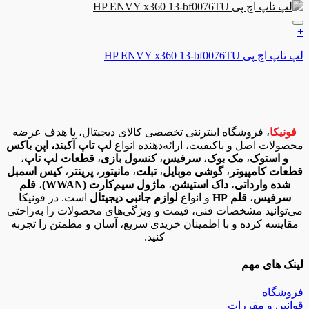
ن به علاقه مندی ها
HP ENVY x360 13-bf0076TU
کا
، فروشگاه اینترنتی تخصصی کالای دیجیتال، با هدف عرضه
ات اصل و باکیفیت، ارائه‌دهنده انواع
لپ تاپ آکبند، اپن باکس
 استوک
،
مک بوک
،
سرفیس
،
کنسول بازی
،
قطعات لپ تاپ
،
ت کامپیوتر
،
گوشی موبایل
،
تبلت
،
مانیتور
،
پرینتر
،
کیس اسمبل
ه وارداتی
،
داک استیشن
،
ماژول سیم‌کارت (WWAN)
،
قلم
فیس
،
قلم HP
و انواع
لوازم جانبی دیجیتال
است. در فونیکا
وانید مشخصات فنی، قیمت و ویژگی‌های محصولات را به‌راحتی
سه کرده و با اطمینان خریدی سریع، آسان و مطمئن را تجربه
کنید.
 های مهم
گاه
ن و مقررات