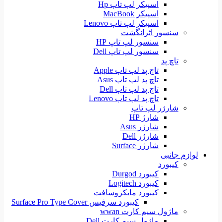
اسپیکر لپ تاپ Hp
اسپیکر MacBook
اسپیکر لپ تاپ Lenovo
سنسور اثرانگشت
سنسور لپ تاپ HP
سنسور لپ تاپ Dell
تاچ پد
تاچ پد لپ تاپ Apple
تاچ پد لپ تاپ Asus
تاچ پد لپ تاپ Dell
تاچ پد لپ تاپ Lenovo
شارژر لپ تاپ
شارژ HP
شارژر Asus
شارژر Dell
شارژر Surface
لوازم جانبی
کیبورد
کیبورد Durgod
کیبورد Logitech
کیبورد مایکروسافت
کیبورد سرفیس Surface Pro Type Cover
ماژول سیم کارت wwan
ماژول سیم کارت Dell