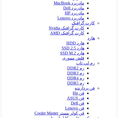
مادربرد MacBook
مادربرد Dell
مادربرد HP
مادربرد Lenovo
کارت گرافیک
کارت گرافیک Nvidia
کارت گرافیک AMD
هارد
هارد HDD
هارد SSD 2.5
هارد SSD M.2
فلش مموری
رم لپ تاپ
رم DDR2
رم DDR3
رم DDR4
رم DDR5
فن پردازنده
فن Hp
فن ASUS
فن Dell
فن Lenovo
فن کولر مستر Cooler Master