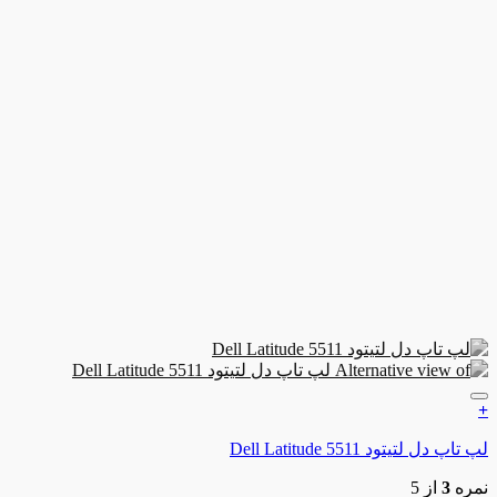
ن به علاقه مندی ها
لتیتود Dell Latitude 5511
3
از 5