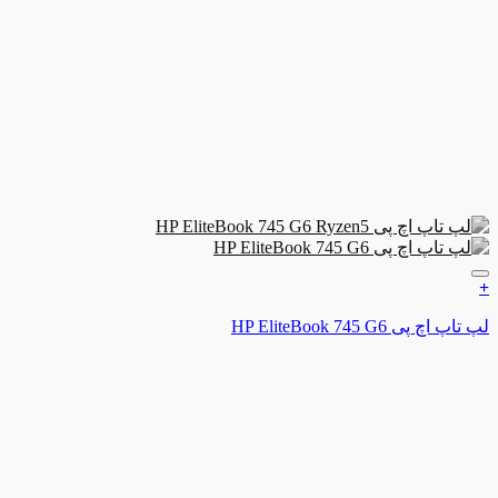
ن به علاقه مندی ها
ی HP EliteBook 745 G6