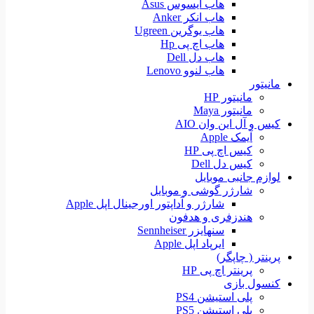
هاب ایسوس Asus
هاب انکر Anker
هاب یوگرین Ugreen
هاب اچ پی Hp
هاب دل Dell
هاب لنوو Lenovo
مانیتور
مانیتور HP
مانیتور Maya
کیس و آل این وان AIO
آیمک Apple
کیس اچ پی HP
کیس دل Dell
لوازم جانبی موبایل
شارژر گوشی و موبایل
شارژر و آداپتور اورجینال اپل Apple
هندزفری و هدفون
سنهایزر Sennheiser
ایرپاد اپل Apple
پرینتر ( چاپگر)
پرینتر اچ پی HP
کنسول بازی
پلی استیشن PS4
پلی استیشن PS5