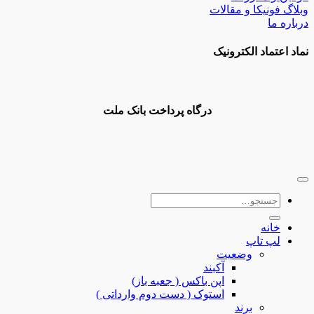
 فونیکا و مقالات
ه ما
اعتماد الکترونیک
درگاه پرداخت بانک ملت
جستجو
برای:
خانه
لپ تاپ
وضعیت
آکبند
اپن باکس ( جعبه باز)
استوک ( دست دوم وارداتی )
برند