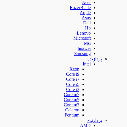
Acer
RazerBlade
Apple
Asus
Dell
Hp
Lenovo
Microsoft
Msi
huawei
Samsung
پردازنده
Intel
Xeon
Core i9
Core i7
Core i5
Core i3
Core m7
Core m5
Core m3
Celeron
Pentium
پردازنده
AMD