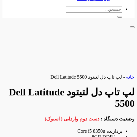
جستجو
برای:
ن به علاقه مندی ها
لپ تاپ دل لتیتود Dell Latitude 5500
لپ تاپ دل لتیتود Dell Latitude
55
ت دستگاه :
دست دوم وارداتی ( استوک)
پردازنده Core i5 8350u
رم 8GB DDR4