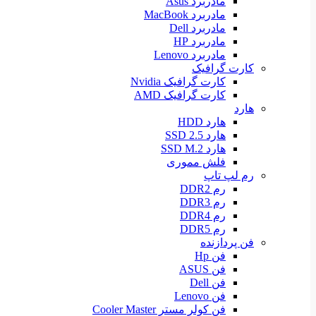
مادربرد Asus
مادربرد MacBook
مادربرد Dell
مادربرد HP
مادربرد Lenovo
کارت گرافیک
کارت گرافیک Nvidia
کارت گرافیک AMD
هارد
هارد HDD
هارد SSD 2.5
هارد SSD M.2
فلش مموری
رم لپ تاپ
رم DDR2
رم DDR3
رم DDR4
رم DDR5
فن پردازنده
فن Hp
فن ASUS
فن Dell
فن Lenovo
فن کولر مستر Cooler Master