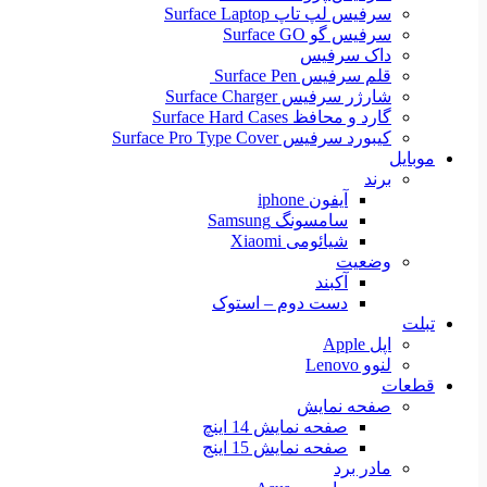
سرفیس لپ تاپ Surface Laptop
سرفیس گو Surface GO
داک سرفیس
قلم سرفیس Surface Pen
شارژر سرفیس Surface Charger
گارد و محافظ Surface Hard Cases
کیبورد سرفیس Surface Pro Type Cover
موبایل
برند
آیفون iphone
سامسونگ Samsung
شیائومی Xiaomi
وضعیت
آکبند
دست دوم – استوک
تبلت
اپل Apple
لنوو Lenovo
قطعات
صفحه نمایش
صفحه نمایش 14 اینچ
صفحه نمایش 15 اینج
مادر برد