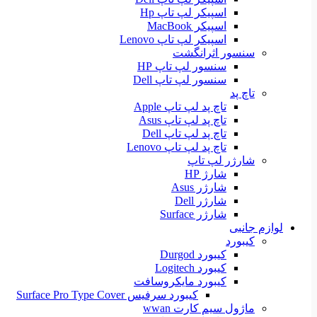
اسپیکر لپ تاپ Hp
اسپیکر MacBook
اسپیکر لپ تاپ Lenovo
سنسور اثرانگشت
سنسور لپ تاپ HP
سنسور لپ تاپ Dell
تاچ پد
تاچ پد لپ تاپ Apple
تاچ پد لپ تاپ Asus
تاچ پد لپ تاپ Dell
تاچ پد لپ تاپ Lenovo
شارژر لپ تاپ
شارژ HP
شارژر Asus
شارژر Dell
شارژر Surface
لوازم جانبی
کیبورد
کیبورد Durgod
کیبورد Logitech
کیبورد مایکروسافت
کیبورد سرفیس Surface Pro Type Cover
ماژول سیم کارت wwan