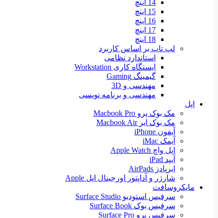
14 اینچ
15 اینچ
16 اینچ
17 اینچ
18 اینچ
لپ تاپ بر اساس کاربرد
استاندارد نظامی
ایستگاه کاری Workstation
گیمینگ Gaming
مهندسی و 3D
مهندسی و برنامه نویسی
اپل
مک بوک پرو Macbook Pro
مک بوک ایر Macbook Air
آیفون iPhone
آیمک iMac
اپل واچ Apple Watch
آیپد iPad
ایرپادز AirPads
شارژر و آداپتور اورجینال اپل Apple
مایکروسافت
سرفیس استودیو Surface Studio
سرفیس بوک Surface Book
سرفیس پرو Surface Pro