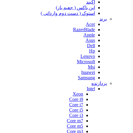
آکبند
اپن باکس ( جعبه باز)
استوک ( دست دوم وارداتی )
برند
Acer
RazerBlade
Apple
Asus
Dell
Hp
Lenovo
Microsoft
Msi
huawei
Samsung
پردازنده
Intel
Xeon
Core i9
Core i7
Core i5
Core i3
Core m7
Core m5
Core m3