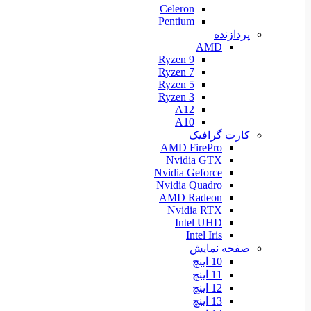
Celeron
Pentium
پردازنده
AMD
Ryzen 9
Ryzen 7
Ryzen 5
Ryzen 3
A12
A10
کارت گرافیک
AMD FirePro
Nvidia GTX
Nvidia Geforce
Nvidia Quadro
AMD Radeon
Nvidia RTX
Intel UHD
Intel Iris
صفحه نمایش
10 اینچ
11 اینچ
12 اینچ
13 اینچ