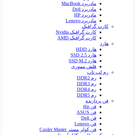
مادربرد MacBook
مادربرد Dell
مادربرد HP
مادربرد Lenovo
کارت گرافیک
کارت گرافیک Nvidia
کارت گرافیک AMD
هارد
هارد HDD
هارد SSD 2.5
هارد SSD M.2
فلش مموری
رم لپ تاپ
رم DDR2
رم DDR3
رم DDR4
رم DDR5
فن پردازنده
فن Hp
فن ASUS
فن Dell
فن Lenovo
فن کولر مستر Cooler Master