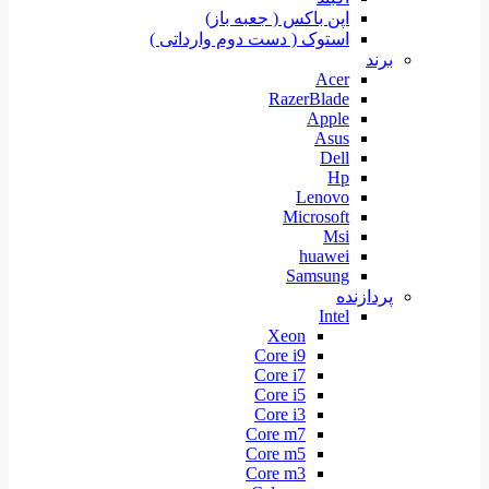
اپن باکس ( جعبه باز)
استوک ( دست دوم وارداتی )
برند
Acer
RazerBlade
Apple
Asus
Dell
Hp
Lenovo
Microsoft
Msi
huawei
Samsung
پردازنده
Intel
Xeon
Core i9
Core i7
Core i5
Core i3
Core m7
Core m5
Core m3