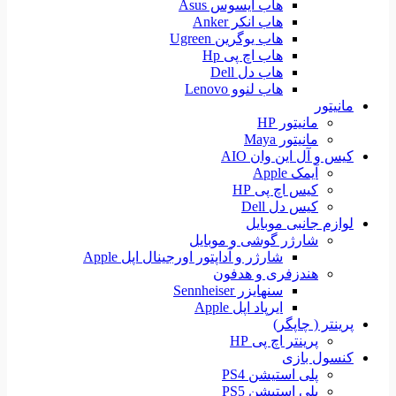
هاب ایسوس Asus
هاب انکر Anker
هاب یوگرین Ugreen
هاب اچ پی Hp
هاب دل Dell
هاب لنوو Lenovo
مانیتور
مانیتور HP
مانیتور Maya
کیس و آل این وان AIO
آیمک Apple
کیس اچ پی HP
کیس دل Dell
لوازم جانبی موبایل
شارژر گوشی و موبایل
شارژر و آداپتور اورجینال اپل Apple
هندزفری و هدفون
سنهایزر Sennheiser
ایرپاد اپل Apple
پرینتر ( چاپگر)
پرینتر اچ پی HP
کنسول بازی
پلی استیشن PS4
پلی استیشن PS5