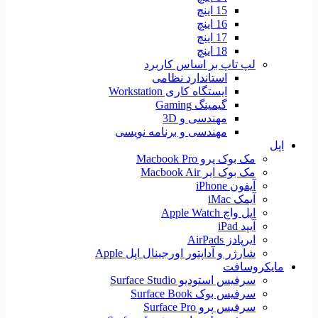
15 اینچ
16 اینچ
17 اینچ
18 اینچ
لپ تاپ بر اساس کاربرد
استاندارد نظامی
ایستگاه کاری Workstation
گیمینگ Gaming
مهندسی و 3D
مهندسی و برنامه نویسی
اپل
مک بوک پرو Macbook Pro
مک بوک ایر Macbook Air
آیفون iPhone
آیمک iMac
اپل واچ Apple Watch
آیپد iPad
ایرپادز AirPads
شارژر و آداپتور اورجینال اپل Apple
مایکروسافت
سرفیس استودیو Surface Studio
سرفیس بوک Surface Book
سرفیس پرو Surface Pro