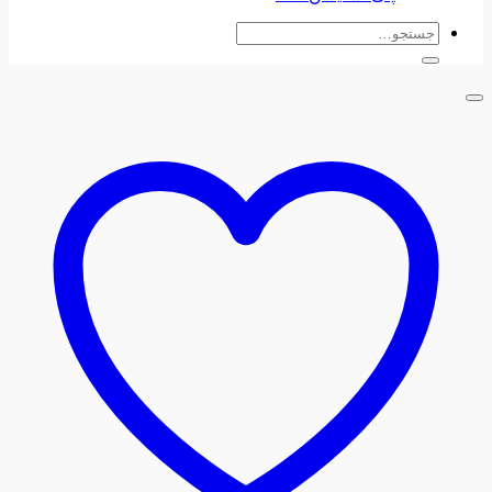
جستجو
برای: