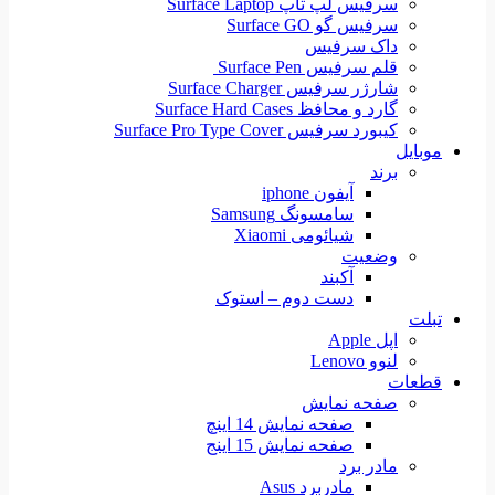
سرفیس لپ تاپ Surface Laptop
سرفیس گو Surface GO
داک سرفیس
قلم سرفیس Surface Pen
شارژر سرفیس Surface Charger
گارد و محافظ Surface Hard Cases
کیبورد سرفیس Surface Pro Type Cover
موبایل
برند
آیفون iphone
سامسونگ Samsung
شیائومی Xiaomi
وضعیت
آکبند
دست دوم – استوک
تبلت
اپل Apple
لنوو Lenovo
قطعات
صفحه نمایش
صفحه نمایش 14 اینچ
صفحه نمایش 15 اینج
مادر برد
مادربرد Asus