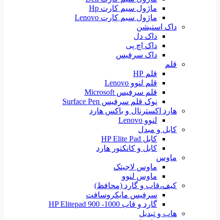
ماژول سیم کارت Hp
ماژول سیم کارت Lenovo
داک استیشن
داک دل
داک اچ پی
داک سرفیس
قلم
قلم HP
قلم لنوو Lenovo
قلم سرفیس Microsoft
نوک قلم سرفیس Surface Pen
هارد اکسترنال و باکس هارد
لنوو Lenovo
کابل و مبدل
کابل HP Elite Pad
کابل و کانکتور هارد
ماوس
ماوس لاجیتک
ماوس لنوو
کیف،قاب و گارد (محافظ)
سرفیس مایکروسافت
گارد و قاب HP Elitepad 900 -1000
هاب و تبدیل