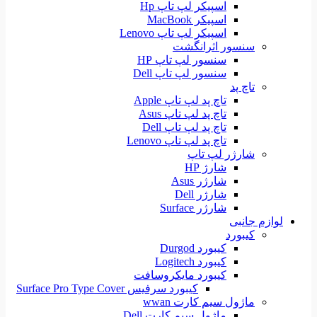
اسپیکر لپ تاپ Hp
اسپیکر MacBook
اسپیکر لپ تاپ Lenovo
سنسور اثرانگشت
سنسور لپ تاپ HP
سنسور لپ تاپ Dell
تاچ پد
تاچ پد لپ تاپ Apple
تاچ پد لپ تاپ Asus
تاچ پد لپ تاپ Dell
تاچ پد لپ تاپ Lenovo
شارژر لپ تاپ
شارژ HP
شارژر Asus
شارژر Dell
شارژر Surface
لوازم جانبی
کیبورد
کیبورد Durgod
کیبورد Logitech
کیبورد مایکروسافت
کیبورد سرفیس Surface Pro Type Cover
ماژول سیم کارت wwan
ماژول سیم کارت Dell