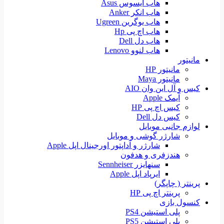
هاب ایسوس Asus
هاب انکر Anker
هاب یوگرین Ugreen
هاب اچ پی Hp
هاب دل Dell
هاب لنوو Lenovo
مانیتور
مانیتور HP
مانیتور Maya
کیس و آل این وان AIO
آیمک Apple
کیس اچ پی HP
کیس دل Dell
لوازم جانبی موبایل
شارژر گوشی و موبایل
شارژر و آداپتور اورجینال اپل Apple
هندزفری و هدفون
سنهایزر Sennheiser
ایرپاد اپل Apple
پرینتر ( چاپگر)
پرینتر اچ پی HP
کنسول بازی
پلی استیشن PS4
پلی استیشن PS5