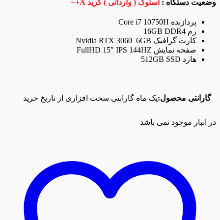
وضعیت دستگاه :
استوک ( وارداتی ) گرید A++
پردازنده Core i7 10750H
رم 16GB DDR4
کارت گرافیک Nvidia RTX 3060 6GB
صفحه نمایش FullHD 15″ IPS 144HZ
هارد 512GB SSD
گارانتی محصول:
یک ماه گارانتی سخت افزاری از تاریخ خرید
در انبار موجود نمی باشد