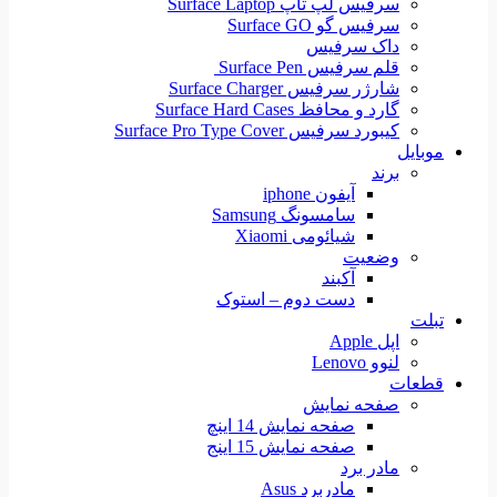
سرفیس لپ تاپ Surface Laptop
سرفیس گو Surface GO
داک سرفیس
قلم سرفیس Surface Pen
شارژر سرفیس Surface Charger
گارد و محافظ Surface Hard Cases
کیبورد سرفیس Surface Pro Type Cover
موبایل
برند
آیفون iphone
سامسونگ Samsung
شیائومی Xiaomi
وضعیت
آکبند
دست دوم – استوک
تبلت
اپل Apple
لنوو Lenovo
قطعات
صفحه نمایش
صفحه نمایش 14 اینچ
صفحه نمایش 15 اینج
مادر برد
مادربرد Asus