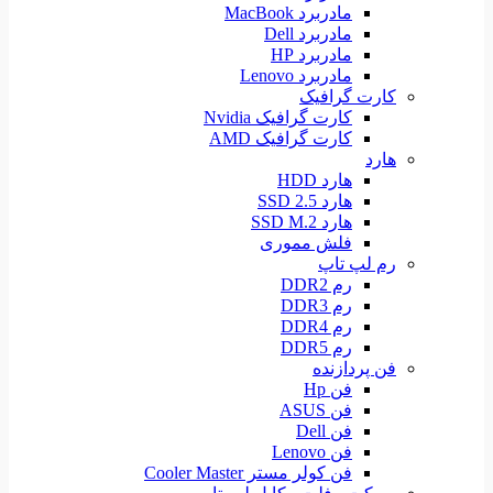
مادربرد MacBook
مادربرد Dell
مادربرد HP
مادربرد Lenovo
کارت گرافیک
کارت گرافیک Nvidia
کارت گرافیک AMD
هارد
هارد HDD
هارد SSD 2.5
هارد SSD M.2
فلش مموری
رم لپ تاپ
رم DDR2
رم DDR3
رم DDR4
رم DDR5
فن پردازنده
فن Hp
فن ASUS
فن Dell
فن Lenovo
فن کولر مستر Cooler Master