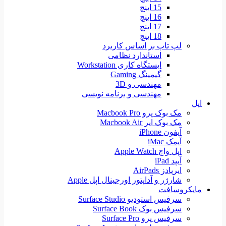
15 اینچ
16 اینچ
17 اینچ
18 اینچ
لپ تاپ بر اساس کاربرد
استاندارد نظامی
ایستگاه کاری Workstation
گیمینگ Gaming
مهندسی و 3D
مهندسی و برنامه نویسی
اپل
مک بوک پرو Macbook Pro
مک بوک ایر Macbook Air
آیفون iPhone
آیمک iMac
اپل واچ Apple Watch
آیپد iPad
ایرپادز AirPads
شارژر و آداپتور اورجینال اپل Apple
مایکروسافت
سرفیس استودیو Surface Studio
سرفیس بوک Surface Book
سرفیس پرو Surface Pro