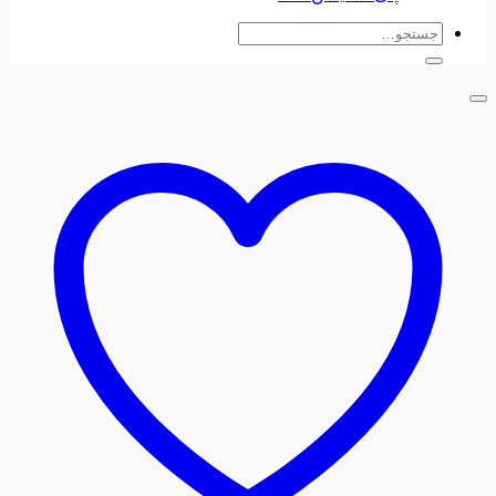
جستجو
برای: