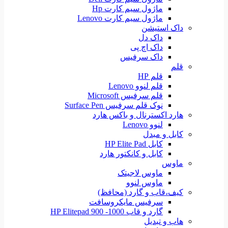
ماژول سیم کارت Hp
ماژول سیم کارت Lenovo
داک استیشن
داک دل
داک اچ پی
داک سرفیس
قلم
قلم HP
قلم لنوو Lenovo
قلم سرفیس Microsoft
نوک قلم سرفیس Surface Pen
هارد اکسترنال و باکس هارد
لنوو Lenovo
کابل و مبدل
کابل HP Elite Pad
کابل و کانکتور هارد
ماوس
ماوس لاجیتک
ماوس لنوو
کیف،قاب و گارد (محافظ)
سرفیس مایکروسافت
گارد و قاب HP Elitepad 900 -1000
هاب و تبدیل