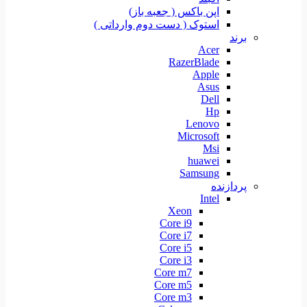
اپن باکس ( جعبه باز)
استوک ( دست دوم وارداتی )
برند
Acer
RazerBlade
Apple
Asus
Dell
Hp
Lenovo
Microsoft
Msi
huawei
Samsung
پردازنده
Intel
Xeon
Core i9
Core i7
Core i5
Core i3
Core m7
Core m5
Core m3