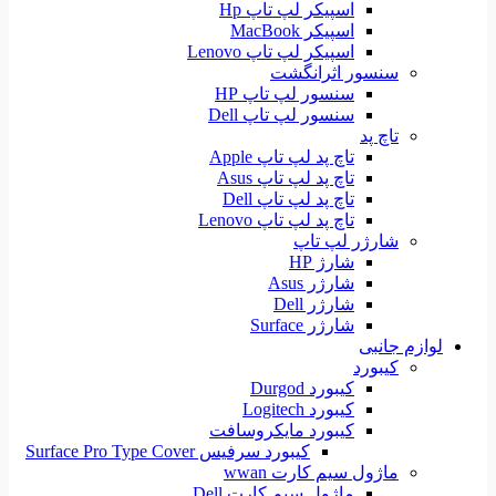
اسپیکر لپ تاپ Hp
اسپیکر MacBook
اسپیکر لپ تاپ Lenovo
سنسور اثرانگشت
سنسور لپ تاپ HP
سنسور لپ تاپ Dell
تاچ پد
تاچ پد لپ تاپ Apple
تاچ پد لپ تاپ Asus
تاچ پد لپ تاپ Dell
تاچ پد لپ تاپ Lenovo
شارژر لپ تاپ
شارژ HP
شارژر Asus
شارژر Dell
شارژر Surface
لوازم جانبی
کیبورد
کیبورد Durgod
کیبورد Logitech
کیبورد مایکروسافت
کیبورد سرفیس Surface Pro Type Cover
ماژول سیم کارت wwan
ماژول سیم کارت Dell