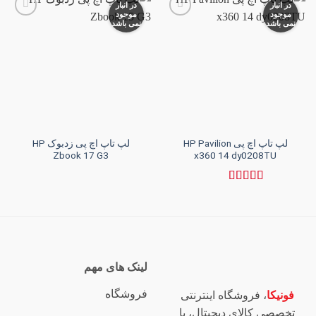
در انبار
در انبار
موجود
موجود
نمی باشد
نمی باشد
افزودن
افزودن
به
به
علاقه
علاقه
مندی
مندی
ها
ها
لپ تاپ اچ پی HP Pavilion
لپ تاپ اچ پی زدبوک HP
Zbook 17 G3
x360 14 dy0208TU
نمره
5
از 5
لینک های مهم
فروشگاه
فونیکا
، فروشگاه اینترنتی
تخصصی کالای دیجیتال، با