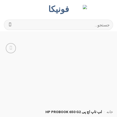
Ski
t
conten
جستجو
برای:
افزودن
به
علاقه
مندی
ها
خانه
-
لپ تاپ اچ پی HP PROBOOK 650 G2