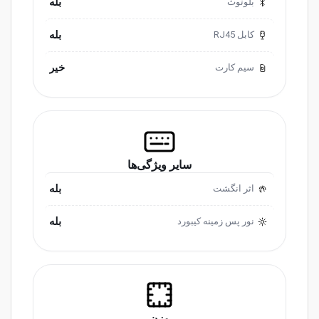
بله
بلوتوث
بله
کابل RJ45
خیر
سیم کارت
سایر ویژگی‌ها
بله
اثر انگشت
بله
نور پس زمینه کیبورد
وزن