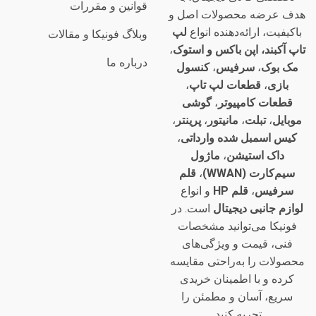
قوانین و مقررات
هدف عرضه محصولات اصل و
باکیفیت، ارائه‌دهنده انواع
لپ
وبلاگ فونیکا و مقالات
تاپ آکبند، اپن باکس و استوک
،
درباره ما
مک بوک
،
سرفیس
،
کنسول
بازی
،
قطعات لپ تاپ
،
قطعات کامپیوتر
،
گوشی
موبایل
،
تبلت
،
مانیتور
،
پرینتر
،
کیس اسمبل شده وارداتی
،
داک استیشن
،
ماژول
سیم‌کارت (WWAN)
،
قلم
سرفیس
،
قلم HP
و انواع
لوازم جانبی دیجیتال
است. در
فونیکا می‌توانید مشخصات
فنی، قیمت و ویژگی‌های
محصولات را به‌راحتی مقایسه
کرده و با اطمینان خریدی
سریع، آسان و مطمئن را
تجربه کنید.