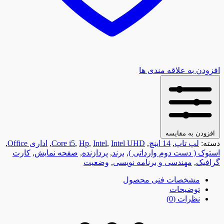
افزودن به علاقه مندی ها
افزودن به مقایسه
دسته:
لپ تاپ
,
14 اینچ
,
Intel UHD
,
Intel
,
Hp
,
Core i5
,
اداری Office
,
استوک ( دست دوم وارداتی )
,
برند
,
پردازنده
,
صفحه نمایش
,
کارت
گرافیک
,
مهندسی و برنامه نویسی
,
وضعیت
مشخصات فنی محصول
توضیحات
نظرات (0)