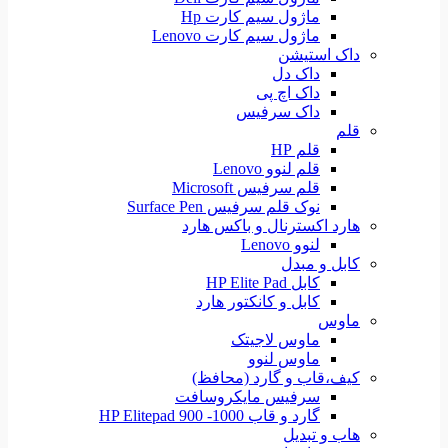
ماژول سیم کارت Hp
ماژول سیم کارت Lenovo
داک استیشن
داک دل
داک اچ پی
داک سرفیس
قلم
قلم HP
قلم لنوو Lenovo
قلم سرفیس Microsoft
نوک قلم سرفیس Surface Pen
هارد اکسترنال و باکس هارد
لنوو Lenovo
کابل و مبدل
کابل HP Elite Pad
کابل و کانکتور هارد
ماوس
ماوس لاجیتک
ماوس لنوو
کیف،قاب و گارد (محافظ)
سرفیس مایکروسافت
گارد و قاب HP Elitepad 900 -1000
هاب و تبدیل