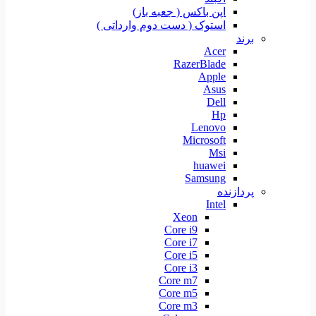
اپن باکس ( جعبه باز)
استوک ( دست دوم وارداتی )
برند
Acer
RazerBlade
Apple
Asus
Dell
Hp
Lenovo
Microsoft
Msi
huawei
Samsung
پردازنده
Intel
Xeon
Core i9
Core i7
Core i5
Core i3
Core m7
Core m5
Core m3