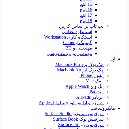
15 اینچ
16 اینچ
17 اینچ
18 اینچ
لپ تاپ بر اساس کاربرد
استاندارد نظامی
ایستگاه کاری Workstation
گیمینگ Gaming
مهندسی و 3D
مهندسی و برنامه نویسی
اپل
مک بوک پرو Macbook Pro
مک بوک ایر Macbook Air
آیفون iPhone
آیمک iMac
اپل واچ Apple Watch
آیپد iPad
ایرپادز AirPads
شارژر و آداپتور اورجینال اپل Apple
مایکروسافت
سرفیس استودیو Surface Studio
سرفیس بوک Surface Book
سرفیس پرو Surface Pro