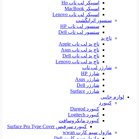
اسپیکر لپ تاپ Hp
اسپیکر MacBook
اسپیکر لپ تاپ Lenovo
سنسور اثرانگشت
سنسور لپ تاپ HP
سنسور لپ تاپ Dell
تاچ پد
تاچ پد لپ تاپ Apple
تاچ پد لپ تاپ Asus
تاچ پد لپ تاپ Dell
تاچ پد لپ تاپ Lenovo
شارژر لپ تاپ
شارژ HP
شارژر Asus
شارژر Dell
شارژر Surface
لوازم جانبی
کیبورد
کیبورد Durgod
کیبورد Logitech
کیبورد مایکروسافت
کیبورد سرفیس Surface Pro Type Cover
ماژول سیم کارت wwan
ماژول سیم کارت Dell