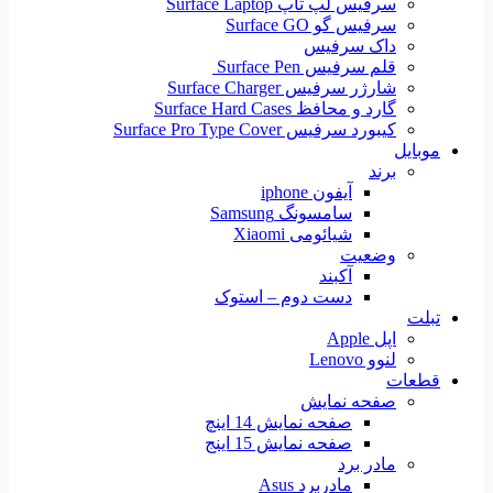
سرفیس لپ تاپ Surface Laptop
سرفیس گو Surface GO
داک سرفیس
قلم سرفیس Surface Pen
شارژر سرفیس Surface Charger
گارد و محافظ Surface Hard Cases
کیبورد سرفیس Surface Pro Type Cover
موبایل
برند
آیفون iphone
سامسونگ Samsung
شیائومی Xiaomi
وضعیت
آکبند
دست دوم – استوک
تبلت
اپل Apple
لنوو Lenovo
قطعات
صفحه نمایش
صفحه نمایش 14 اینچ
صفحه نمایش 15 اینج
مادر برد
مادربرد Asus