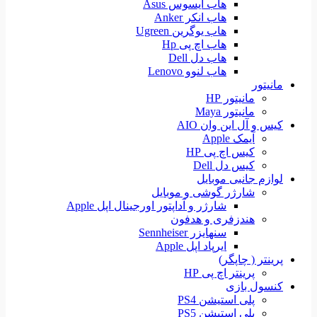
هاب ایسوس Asus
هاب انکر Anker
هاب یوگرین Ugreen
هاب اچ پی Hp
هاب دل Dell
هاب لنوو Lenovo
مانیتور
مانیتور HP
مانیتور Maya
کیس و آل این وان AIO
آیمک Apple
کیس اچ پی HP
کیس دل Dell
لوازم جانبی موبایل
شارژر گوشی و موبایل
شارژر و آداپتور اورجینال اپل Apple
هندزفری و هدفون
سنهایزر Sennheiser
ایرپاد اپل Apple
پرینتر ( چاپگر)
پرینتر اچ پی HP
کنسول بازی
پلی استیشن PS4
پلی استیشن PS5