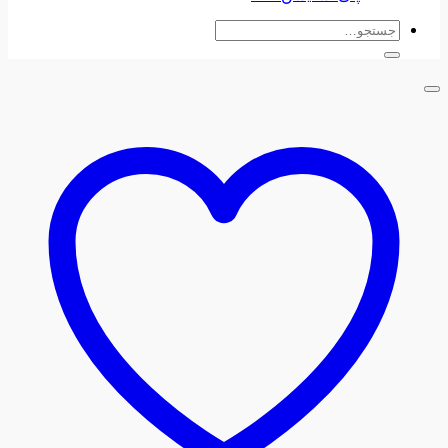
جستجو
برای: