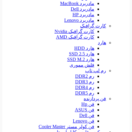
مادربرد MacBook
مادربرد Dell
مادربرد HP
مادربرد Lenovo
کارت گرافیک
کارت گرافیک Nvidia
کارت گرافیک AMD
هارد
هارد HDD
هارد SSD 2.5
هارد SSD M.2
فلش مموری
رم لپ تاپ
رم DDR2
رم DDR3
رم DDR4
رم DDR5
فن پردازنده
فن Hp
فن ASUS
فن Dell
فن Lenovo
فن کولر مستر Cooler Master