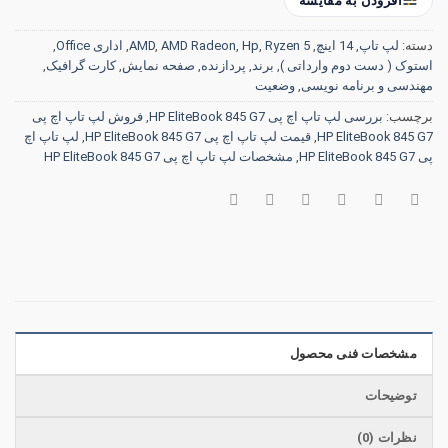
افزودن به مقایسه
دسته:
لپ تاپ
,
14 اینچ
,
Ryzen 5
,
Hp
,
AMD Radeon
,
AMD
,
اداری Office
,
استوک ( دست دوم وارداتی )
,
برند
,
پردازنده
,
صفحه نمایش
,
کارت گرافیک
,
مهندسی و برنامه نویسی
,
وضعیت
برچسب:
بررسی لپ تاپ اچ پی HP EliteBook 845 G7
,
فروش لپ تاپ اچ پی
HP EliteBook 845 G7
,
قیمت لپ تاپ اچ پی HP EliteBook 845 G7
,
لپ تاپ اچ
پی HP EliteBook 845 G7
,
مشخصات لپ تاپ اچ پی HP EliteBook 845 G7
مشخصات فنی محصول
توضیحات
نظرات (0)