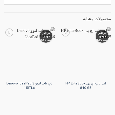
محصولات مشابه
در انبار
در انبار
موجود
موجود
نمی باشد
نمی باشد
افزودن
افزودن
به
به
علاقه
علاقه
مندی
مندی
ها
ها
لپ تاپ اچ پی HP EliteBook
لپ تاپ لنوو Lenovo IdeaPad 3
15ITL6
840 G5