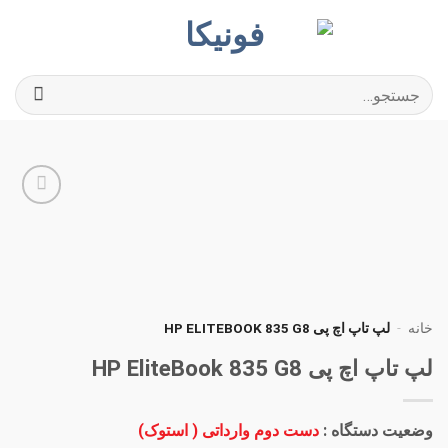
Ski
t
conten
جستجو
برای:
افزودن
به
علاقه
مندی
ها
خانه
-
لپ تاپ اچ پی HP ELITEBOOK 835 G8
لپ تاپ اچ پی HP EliteBook 835 G8
وضعیت دستگاه :
دست دوم وارداتی ( استوک)