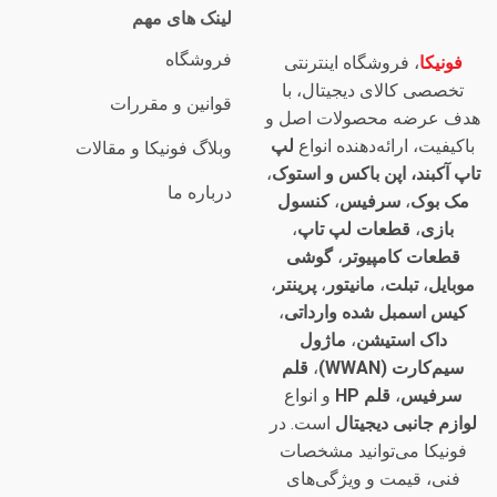
لینک های مهم
فروشگاه
فونیکا
، فروشگاه اینترنتی
تخصصی کالای دیجیتال، با
قوانین و مقررات
هدف عرضه محصولات اصل و
باکیفیت، ارائه‌دهنده انواع
لپ
وبلاگ فونیکا و مقالات
تاپ آکبند، اپن باکس و استوک
،
درباره ما
مک بوک
،
سرفیس
،
کنسول
بازی
،
قطعات لپ تاپ
،
قطعات کامپیوتر
،
گوشی
موبایل
،
تبلت
،
مانیتور
،
پرینتر
،
کیس اسمبل شده وارداتی
،
داک استیشن
،
ماژول
سیم‌کارت (WWAN)
،
قلم
سرفیس
،
قلم HP
و انواع
لوازم جانبی دیجیتال
است. در
فونیکا می‌توانید مشخصات
فنی، قیمت و ویژگی‌های