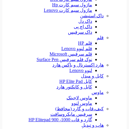
ماژول سیم کارت Hp
ماژول سیم کارت Lenovo
داک استیشن
داک دل
داک اچ پی
داک سرفیس
قلم
قلم HP
قلم لنوو Lenovo
قلم سرفیس Microsoft
نوک قلم سرفیس Surface Pen
هارد اکسترنال و باکس هارد
لنوو Lenovo
کابل و مبدل
کابل HP Elite Pad
کابل و کانکتور هارد
ماوس
ماوس لاجیتک
ماوس لنوو
کیف،قاب و گارد (محافظ)
سرفیس مایکروسافت
گارد و قاب HP Elitepad 900 -1000
هاب و تبدیل