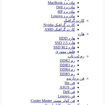
مادربرد MacBook
مادربرد Dell
مادربرد HP
مادربرد Lenovo
کارت گرافیک
کارت گرافیک Nvidia
کارت گرافیک AMD
هارد
هارد HDD
هارد SSD 2.5
هارد SSD M.2
فلش مموری
رم لپ تاپ
رم DDR2
رم DDR3
رم DDR4
رم DDR5
فن پردازنده
فن Hp
فن ASUS
فن Dell
فن Lenovo
فن کولر مستر Cooler Master