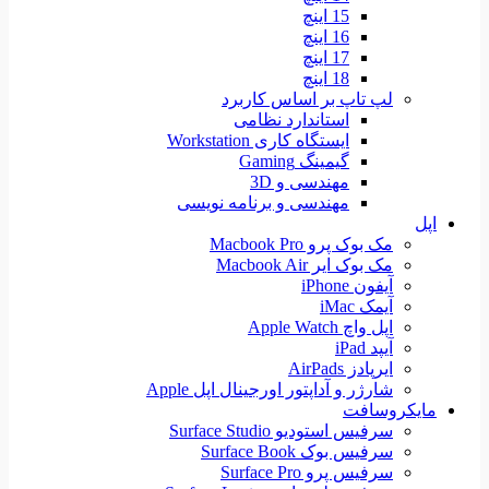
15 اینچ
16 اینچ
17 اینچ
18 اینچ
لپ تاپ بر اساس کاربرد
استاندارد نظامی
ایستگاه کاری Workstation
گیمینگ Gaming
مهندسی و 3D
مهندسی و برنامه نویسی
اپل
مک بوک پرو Macbook Pro
مک بوک ایر Macbook Air
آیفون iPhone
آیمک iMac
اپل واچ Apple Watch
آیپد iPad
ایرپادز AirPads
شارژر و آداپتور اورجینال اپل Apple
مایکروسافت
سرفیس استودیو Surface Studio
سرفیس بوک Surface Book
سرفیس پرو Surface Pro