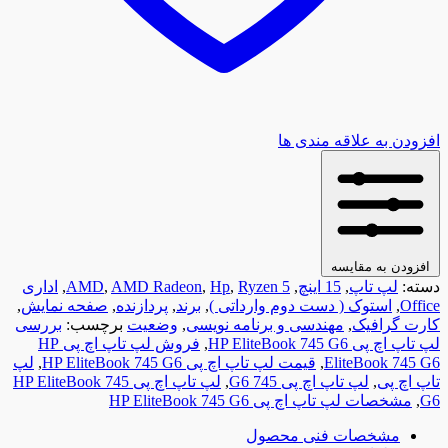
افزودن به علاقه مندی ها
افزودن به مقایسه
دسته:
لپ تاپ
,
15 اینچ
,
Ryzen 5
,
Hp
,
AMD Radeon
,
AMD
,
اداری
Office
,
استوک ( دست دوم وارداتی )
,
برند
,
پردازنده
,
صفحه نمایش
,
کارت گرافیک
,
مهندسی و برنامه نویسی
,
وضعیت
برچسب:
بررسی
لپ تاپ اچ پی HP EliteBook 745 G6
,
فروش لپ تاپ اچ پی HP
EliteBook 745 G6
,
قیمت لپ تاپ اچ پی HP EliteBook 745 G6
,
لپ
تاپ اچ پی
,
لپ تاپ اچ پی 745 G6
,
لپ تاپ اچ پی HP EliteBook 745
G6
,
مشخصات لپ تاپ اچ پی HP EliteBook 745 G6
مشخصات فنی محصول