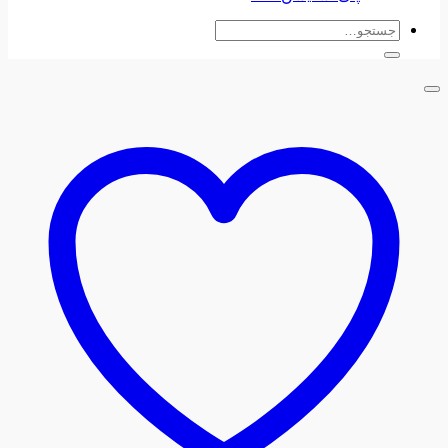
جستجو
برای: