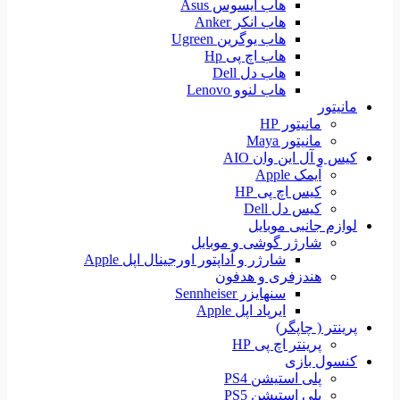
هاب ایسوس Asus
هاب انکر Anker
هاب یوگرین Ugreen
هاب اچ پی Hp
هاب دل Dell
هاب لنوو Lenovo
مانیتور
مانیتور HP
مانیتور Maya
کیس و آل این وان AIO
آیمک Apple
کیس اچ پی HP
کیس دل Dell
لوازم جانبی موبایل
شارژر گوشی و موبایل
شارژر و آداپتور اورجینال اپل Apple
هندزفری و هدفون
سنهایزر Sennheiser
ایرپاد اپل Apple
پرینتر ( چاپگر)
پرینتر اچ پی HP
کنسول بازی
پلی استیشن PS4
پلی استیشن PS5