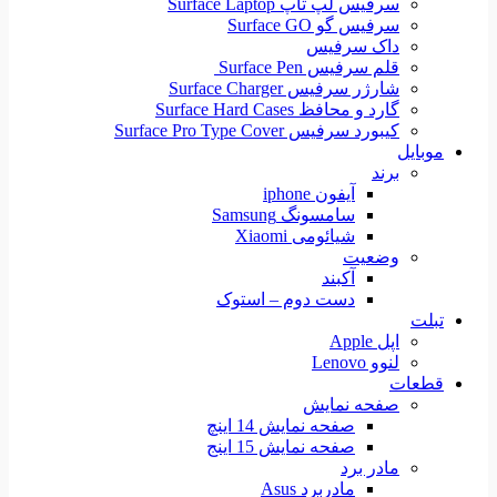
سرفیس لپ تاپ Surface Laptop
سرفیس گو Surface GO
داک سرفیس
قلم سرفیس Surface Pen
شارژر سرفیس Surface Charger
گارد و محافظ Surface Hard Cases
کیبورد سرفیس Surface Pro Type Cover
موبایل
برند
آیفون iphone
سامسونگ Samsung
شیائومی Xiaomi
وضعیت
آکبند
دست دوم – استوک
تبلت
اپل Apple
لنوو Lenovo
قطعات
صفحه نمایش
صفحه نمایش 14 اینچ
صفحه نمایش 15 اینج
مادر برد
مادربرد Asus