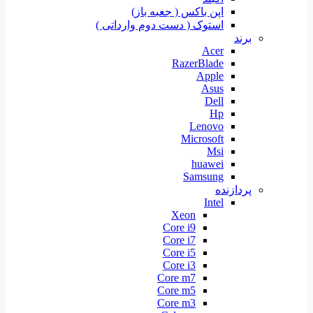
اپن باکس ( جعبه باز)
استوک ( دست دوم وارداتی )
برند
Acer
RazerBlade
Apple
Asus
Dell
Hp
Lenovo
Microsoft
Msi
huawei
Samsung
پردازنده
Intel
Xeon
Core i9
Core i7
Core i5
Core i3
Core m7
Core m5
Core m3