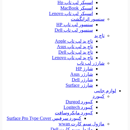
اسپیکر لپ تاپ Hp
اسپیکر MacBook
اسپیکر لپ تاپ Lenovo
سنسور اثرانگشت
سنسور لپ تاپ HP
سنسور لپ تاپ Dell
تاچ پد
تاچ پد لپ تاپ Apple
تاچ پد لپ تاپ Asus
تاچ پد لپ تاپ Dell
تاچ پد لپ تاپ Lenovo
شارژر لپ تاپ
شارژ HP
شارژر Asus
شارژر Dell
شارژر Surface
لوازم جانبی
کیبورد
کیبورد Durgod
کیبورد Logitech
کیبورد مایکروسافت
کیبورد سرفیس Surface Pro Type Cover
ماژول سیم کارت wwan
ماژول سیم کارت Dell