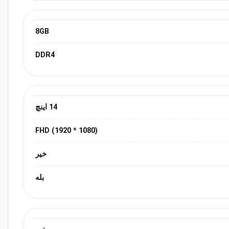
8GB
DDR4
14 اینچ
(1080 * 1920) FHD
خیر
بله