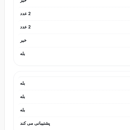
خیر
2 عدد
2 عدد
خیر
بله
بله
بله
بله
پشتیبانی می کند