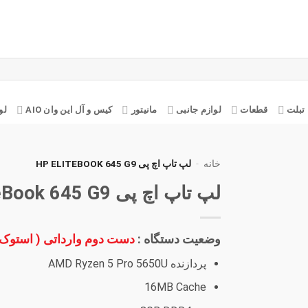
تبلت
قطعات
لوازم جانبی
مانیتور
کیس و آل این وان AIO
لو
خانه
-
لپ تاپ اچ پی HP ELITEBOOK 645 G9
لپ تاپ اچ پی HP EliteBook 645 G9
افزودن
به
علاقه
مندی
وضعیت دستگاه :
دست دوم وارداتی ( استوک
ها
پردازنده AMD Ryzen 5 Pro 5650U
16MB Cache