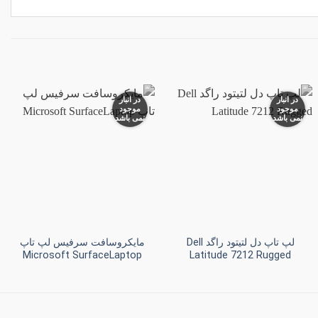
در انبار
در انبار
موجود
موجود
نمی باشد
نمی باشد
افزودن
افزودن
به
به
علاقه
علاقه
مندی
مندی
ها
ها
+
+
لپ تاپ دل لتیتود راگد Dell
مایکروسافت سرفیس لپ تاپ
Microsoft SurfaceLaptop
Latitude 7212 Rugged