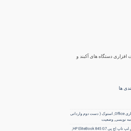
 روز گارانتی سخت افزاری دستگاه های آکبند و
دی ها
ی Office
,
استوک ( دست دوم وارداتی
مه نویسی
,
وضعیت
 اچ پی HP EliteBook 845 G7
,