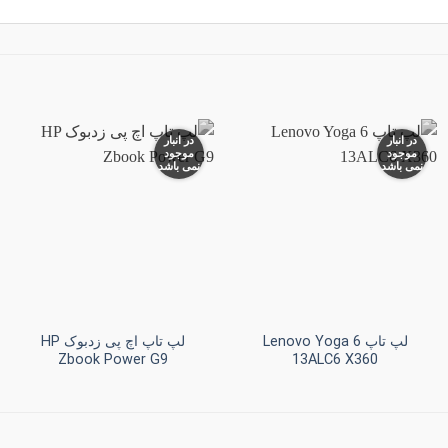
در انبار
در انبار
موجود
موجود
نمی باشد
نمی باشد
افزودن
افزودن
به
به
علاقه
علاقه
مندی
مندی
ها
ها
+
+
لپ تاپ Lenovo Yoga 6
لپ تاپ اچ پی زدبوک HP
Zbook Power G9
13ALC6 X360