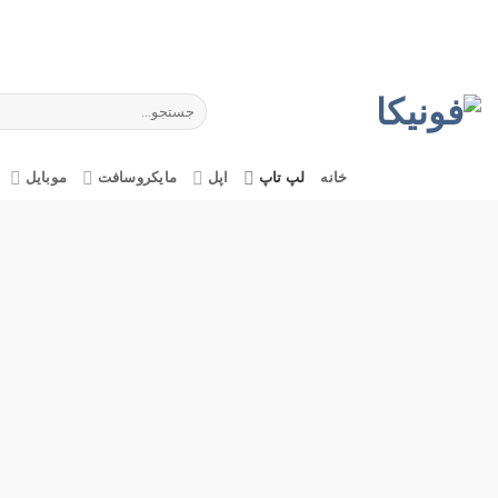
Ski
t
conten
جستجو
برای:
خانه
لپ تاپ
اپل
مایکروسافت
موبایل