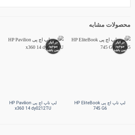
محصولات مشابه
در انبار
در انبار
موجود
موجود
نمی باشد
نمی باشد
افزودن
افزودن
به
به
علاقه
علاقه
مندی
مندی
ها
ها
+
+
لپ تاپ اچ پی HP EliteBook
لپ تاپ اچ پی HP Pavilion
x360 14 dy0212TU
745 G6