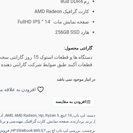
رم 8GB DDR4
کارت گرافیک AMD Radeon
صفحه نمایش مات 14 ” FullHD IPS
هارد 256GB SSD
گارانتی محصول:
دستگاه ها و قطعات استوک 15
قطعات آکبند طبق ضوابط شرکت گارانتی دهنده
در انبار موجود نمی باشد
افزودن به علاقه من
افزودن به مقایسه
دسته:
لپ تاپ
,
14 اینچ
,
Ryzen 5
,
Hp
,
AMD Radeon
,
AMD
,
ادار
)
,
برند
,
پردازنده
,
صفحه نمایش
,
کارت گرافیک
,
مهندسی و برنا
برچسب:
بررسی لپ تاپ اچ پی HP EliteBook 845 G7
,
فروش لپ تاپ