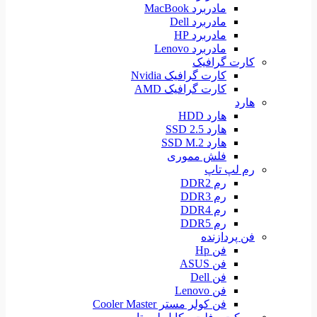
مادربرد MacBook
مادربرد Dell
مادربرد HP
مادربرد Lenovo
کارت گرافیک
کارت گرافیک Nvidia
کارت گرافیک AMD
هارد
هارد HDD
هارد SSD 2.5
هارد SSD M.2
فلش مموری
رم لپ تاپ
رم DDR2
رم DDR3
رم DDR4
رم DDR5
فن پردازنده
فن Hp
فن ASUS
فن Dell
فن Lenovo
فن کولر مستر Cooler Master