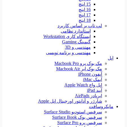
15 اینچ
16 اینچ
17 اینچ
18 اینچ
لپ تاپ بر اساس کاربرد
استاندارد نظامی
ایستگاه کاری Workstation
گیمینگ Gaming
مهندسی و 3D
مهندسی و برنامه نویسی
اپل
مک بوک پرو Macbook Pro
مک بوک ایر Macbook Air
آیفون iPhone
آیمک iMac
اپل واچ Apple Watch
آیپد iPad
ایرپادز AirPads
شارژر و آداپتور اورجینال اپل Apple
مایکروسافت
سرفیس استودیو Surface Studio
سرفیس بوک Surface Book
سرفیس پرو Surface Pro