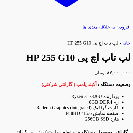
افزودن به علاقه مندی ها
خانه
-
لپ تاپ اچ پی HP 255 G10
لپ تاپ اچ پی HP 255 G10
۸۷,۰۰۰,۰۰۰
تومان
وضعیت دستگاه :
آکبند پلمپ ( گارانتی شرکتی)
پردازنده Ryzen 3 7320U
رم 8GB DDR4
کارت گرافیک Radeon Graphics (integrated)
صفحه نمایش 15.6″ FullHD
هارد 256GB SSD
گارانتی محصول:
دستگاه ها و قطعات استوک 15 روز گارانتی