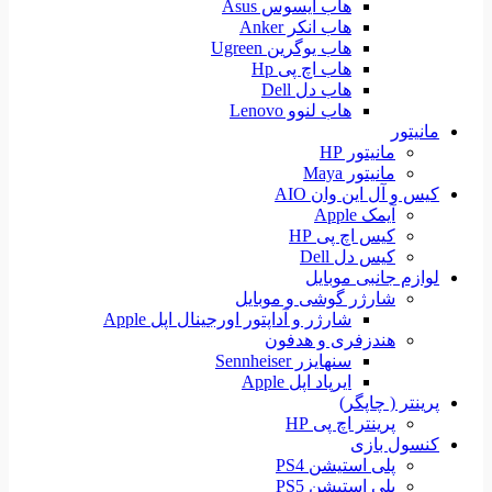
هاب ایسوس Asus
هاب انکر Anker
هاب یوگرین Ugreen
هاب اچ پی Hp
هاب دل Dell
هاب لنوو Lenovo
مانیتور
مانیتور HP
مانیتور Maya
کیس و آل این وان AIO
آیمک Apple
کیس اچ پی HP
کیس دل Dell
لوازم جانبی موبایل
شارژر گوشی و موبایل
شارژر و آداپتور اورجینال اپل Apple
هندزفری و هدفون
سنهایزر Sennheiser
ایرپاد اپل Apple
پرینتر ( چاپگر)
پرینتر اچ پی HP
کنسول بازی
پلی استیشن PS4
پلی استیشن PS5