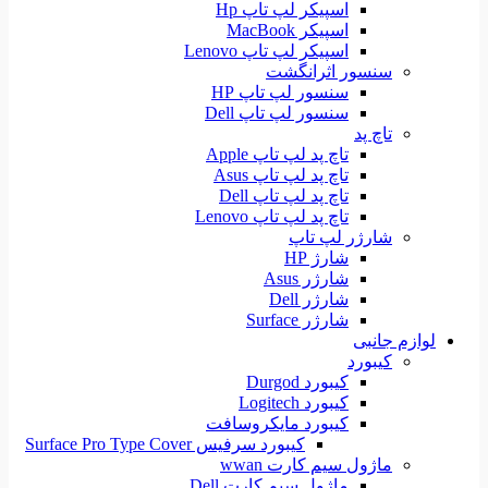
اسپیکر لپ تاپ Hp
اسپیکر MacBook
اسپیکر لپ تاپ Lenovo
سنسور اثرانگشت
سنسور لپ تاپ HP
سنسور لپ تاپ Dell
تاچ پد
تاچ پد لپ تاپ Apple
تاچ پد لپ تاپ Asus
تاچ پد لپ تاپ Dell
تاچ پد لپ تاپ Lenovo
شارژر لپ تاپ
شارژ HP
شارژر Asus
شارژر Dell
شارژر Surface
لوازم جانبی
کیبورد
کیبورد Durgod
کیبورد Logitech
کیبورد مایکروسافت
کیبورد سرفیس Surface Pro Type Cover
ماژول سیم کارت wwan
ماژول سیم کارت Dell