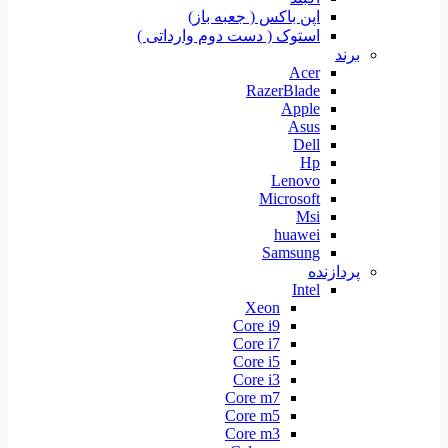
اپن باکس ( جعبه باز)
استوک ( دست دوم وارداتی )
برند
Acer
RazerBlade
Apple
Asus
Dell
Hp
Lenovo
Microsoft
Msi
huawei
Samsung
پردازنده
Intel
Xeon
Core i9
Core i7
Core i5
Core i3
Core m7
Core m5
Core m3