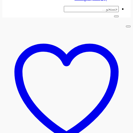
جستجو
برای: