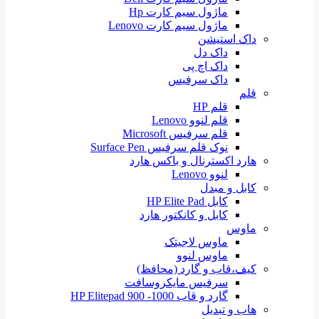
ماژول سیم کارت Hp
ماژول سیم کارت Lenovo
داک استیشن
داک دل
داک اچ پی
داک سرفیس
قلم
قلم HP
قلم لنوو Lenovo
قلم سرفیس Microsoft
نوک قلم سرفیس Surface Pen
هارد اکسترنال و باکس هارد
لنوو Lenovo
کابل و مبدل
کابل HP Elite Pad
کابل و کانکتور هارد
ماوس
ماوس لاجیتک
ماوس لنوو
کیف،قاب و گارد (محافظ)
سرفیس مایکروسافت
گارد و قاب HP Elitepad 900 -1000
هاب و تبدیل