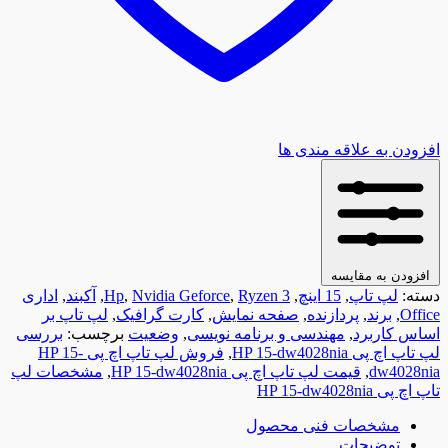
افزودن به علاقه مندی ها
افزودن به مقایسه
دسته:
لپ تاپ
,
15 اینچ
,
Ryzen 3
,
Nvidia Geforce
,
Hp
,
آکبند
,
اداری
Office
,
برند
,
پردازنده
,
صفحه نمایش
,
کارت گرافیک
,
لپ تاپ بر
اساس کاربرد
,
مهندسی و برنامه نویسی
,
وضعیت
برچسب:
بررسی
لپ تاپ اچ پی HP 15-dw4028nia
,
فروش لپ تاپ اچ پی HP 15-
dw4028nia
,
قیمت لپ تاپ اچ پی HP 15-dw4028nia
,
مشخصات لپ
تاپ اچ پی HP 15-dw4028nia
مشخصات فنی محصول
توضیحات