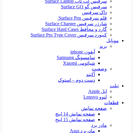
سرفیس لپ تاپ Surface Laptop
سرفیس گو Surface GO
داک سرفیس
قلم سرفیس Surface Pen
شارژر سرفیس Surface Charger
گارد و محافظ Surface Hard Cases
کیبورد سرفیس Surface Pro Type Cover
موبایل
برند
آیفون iphone
سامسونگ Samsung
شیائومی Xiaomi
وضعیت
آکبند
دست دوم – استوک
تبلت
اپل Apple
لنوو Lenovo
قطعات
صفحه نمایش
صفحه نمایش 14 اینچ
صفحه نمایش 15 اینج
مادر برد
مادربرد Asus