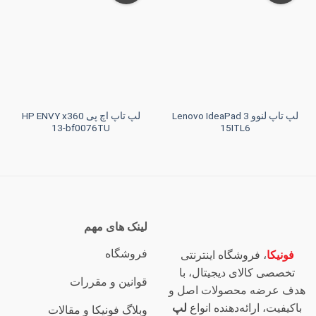
به
به
علاقه
علاقه
مندی
مندی
ها
ها
لپ تاپ لنوو Lenovo IdeaPad 3
لپ تاپ اچ پی HP ENVY x360
13-bf0076TU
15ITL6
لینک های مهم
فروشگاه
فونیکا
، فروشگاه اینترنتی
تخصصی کالای دیجیتال، با
قوانین و مقررات
هدف عرضه محصولات اصل و
باکیفیت، ارائه‌دهنده انواع
لپ
وبلاگ فونیکا و مقالات