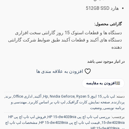
هارد 512GB SSD
گارانتی محصول:
دستگاه ها و قطعات استوک 15 روز گارانتی سخت افزاری
دستگاه های آکبند و قطعات آکبند طبق ضوابط شرکت گارانتی
دهنده
در انبار موجود نمی باشد
افزودن به علاقه مندی ها
افزودن به مقایسه
دسته:
لپ تاپ
,
15 اینچ
,
Ryzen 5
,
Nvidia Geforce
,
Hp
,
آکبند
,
اداری Office
,
برند
,
پردازنده
,
صفحه نمایش
,
کارت گرافیک
,
لپ تاپ بر اساس کاربرد
,
مهندسی و
برنامه نویسی
,
وضعیت
برچسب:
بررسی لپ تاپ اچ پی HP 15-dw4028nia
,
فروش لپ تاپ اچ پی HP
15-dw4028nia
,
قیمت لپ تاپ اچ پی HP 15-dw4028nia
,
مشخصات لپ تاپ اچ
پی HP 15-dw4028nia