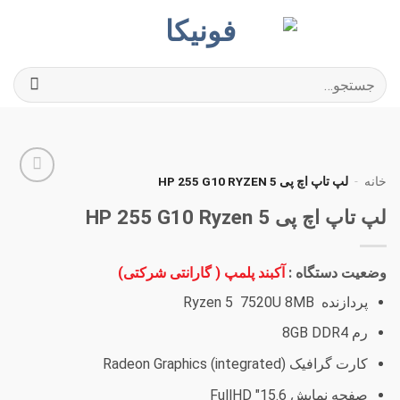
Ski
t
conten
جستجو
برای:
خانه
-
لپ تاپ اچ پی HP 255 G10 RYZEN 5
افزودن
لپ تاپ اچ پی HP 255 G10 Ryzen 5
به
علاقه
مندی
ها
وضعیت دستگاه :
آکبند پلمپ ( گارانتی شرکتی)
پردازنده Ryzen 5 7520U 8MB
رم 8GB DDR4
کارت گرافیک Radeon Graphics (integrated)
صفحه نمایش 15.6″ FullHD