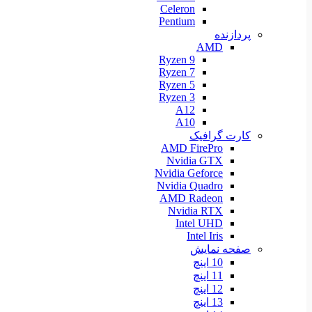
Celeron
Pentium
پردازنده
AMD
Ryzen 9
Ryzen 7
Ryzen 5
Ryzen 3
A12
A10
کارت گرافیک
AMD FirePro
Nvidia GTX
Nvidia Geforce
Nvidia Quadro
AMD Radeon
Nvidia RTX
Intel UHD
Intel Iris
صفحه نمایش
10 اینچ
11 اینچ
12 اینچ
13 اینچ