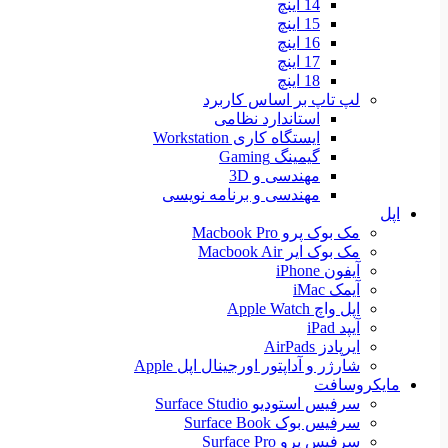
14 اینچ
15 اینچ
16 اینچ
17 اینچ
18 اینچ
لپ تاپ بر اساس کاربرد
استاندارد نظامی
ایستگاه کاری Workstation
گیمینگ Gaming
مهندسی و 3D
مهندسی و برنامه نویسی
اپل
مک بوک پرو Macbook Pro
مک بوک ایر Macbook Air
آیفون iPhone
آیمک iMac
اپل واچ Apple Watch
آیپد iPad
ایرپادز AirPads
شارژر و آداپتور اورجینال اپل Apple
مایکروسافت
سرفیس استودیو Surface Studio
سرفیس بوک Surface Book
سرفیس پرو Surface Pro