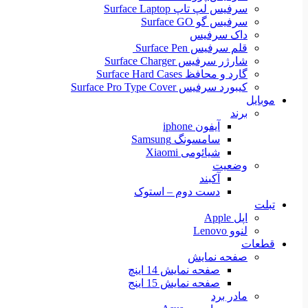
سرفیس لپ تاپ Surface Laptop
سرفیس گو Surface GO
داک سرفیس
قلم سرفیس Surface Pen
شارژر سرفیس Surface Charger
گارد و محافظ Surface Hard Cases
کیبورد سرفیس Surface Pro Type Cover
موبایل
برند
آیفون iphone
سامسونگ Samsung
شیائومی Xiaomi
وضعیت
آکبند
دست دوم – استوک
تبلت
اپل Apple
لنوو Lenovo
قطعات
صفحه نمایش
صفحه نمایش 14 اینچ
صفحه نمایش 15 اینج
مادر برد