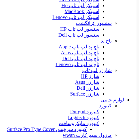
اسپیکر لپ تاپ Hp
اسپیکر MacBook
اسپیکر لپ تاپ Lenovo
سنسور اثرانگشت
سنسور لپ تاپ HP
سنسور لپ تاپ Dell
تاچ پد
تاچ پد لپ تاپ Apple
تاچ پد لپ تاپ Asus
تاچ پد لپ تاپ Dell
تاچ پد لپ تاپ Lenovo
شارژر لپ تاپ
شارژ HP
شارژر Asus
شارژر Dell
شارژر Surface
لوازم جانبی
کیبورد
کیبورد Durgod
کیبورد Logitech
کیبورد مایکروسافت
کیبورد سرفیس Surface Pro Type Cover
ماژول سیم کارت wwan