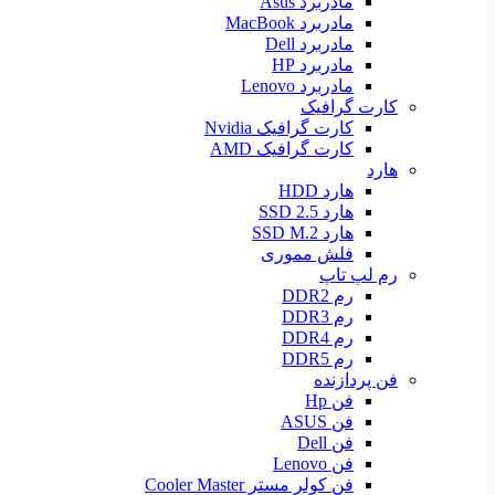
مادربرد Asus
مادربرد MacBook
مادربرد Dell
مادربرد HP
مادربرد Lenovo
کارت گرافیک
کارت گرافیک Nvidia
کارت گرافیک AMD
هارد
هارد HDD
هارد SSD 2.5
هارد SSD M.2
فلش مموری
رم لپ تاپ
رم DDR2
رم DDR3
رم DDR4
رم DDR5
فن پردازنده
فن Hp
فن ASUS
فن Dell
فن Lenovo
فن کولر مستر Cooler Master