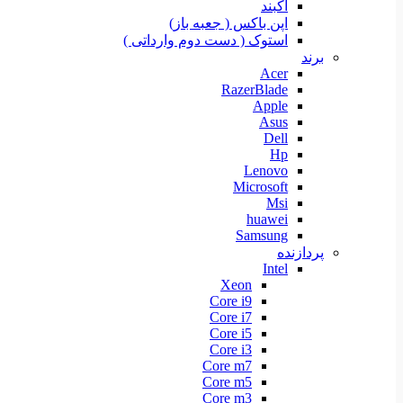
آکبند
اپن باکس ( جعبه باز)
استوک ( دست دوم وارداتی )
برند
Acer
RazerBlade
Apple
Asus
Dell
Hp
Lenovo
Microsoft
Msi
huawei
Samsung
پردازنده
Intel
Xeon
Core i9
Core i7
Core i5
Core i3
Core m7
Core m5
Core m3