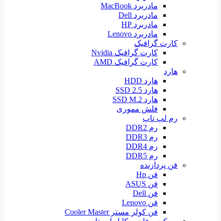
مادربرد MacBook
مادربرد Dell
مادربرد HP
مادربرد Lenovo
کارت گرافیک
کارت گرافیک Nvidia
کارت گرافیک AMD
هارد
هارد HDD
هارد SSD 2.5
هارد SSD M.2
فلش مموری
رم لپ تاپ
رم DDR2
رم DDR3
رم DDR4
رم DDR5
فن پردازنده
فن Hp
فن ASUS
فن Dell
فن Lenovo
فن کولر مستر Cooler Master