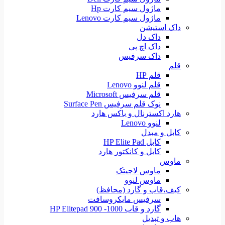
ماژول سیم کارت Hp
ماژول سیم کارت Lenovo
داک استیشن
داک دل
داک اچ پی
داک سرفیس
قلم
قلم HP
قلم لنوو Lenovo
قلم سرفیس Microsoft
نوک قلم سرفیس Surface Pen
هارد اکسترنال و باکس هارد
لنوو Lenovo
کابل و مبدل
کابل HP Elite Pad
کابل و کانکتور هارد
ماوس
ماوس لاجیتک
ماوس لنوو
کیف،قاب و گارد (محافظ)
سرفیس مایکروسافت
گارد و قاب HP Elitepad 900 -1000
هاب و تبدیل