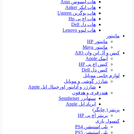
هاب ایسوس Asus
هاب انکر Anker
هاب یوگرین Ugreen
هاب اچ پی Hp
هاب دل Dell
هاب لنوو Lenovo
مانیتور
مانیتور HP
مانیتور Maya
کیس و آل این وان AIO
آیمک Apple
کیس اچ پی HP
کیس دل Dell
لوازم جانبی موبایل
شارژر گوشی و موبایل
شارژر و آداپتور اورجینال اپل Apple
هندزفری و هدفون
سنهایزر Sennheiser
ایرپاد اپل Apple
پرینتر ( چاپگر)
پرینتر اچ پی HP
کنسول بازی
پلی استیشن PS4
پلی استیشن PS5