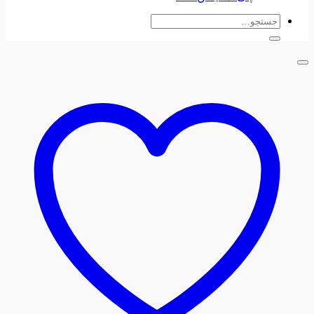
جستجو
برای: