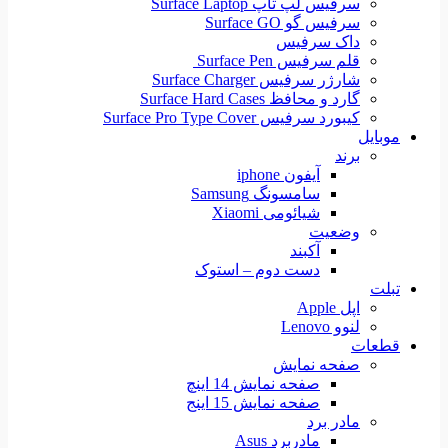
سرفیس لپ تاپ Surface Laptop
سرفیس گو Surface GO
داک سرفیس
قلم سرفیس Surface Pen
شارژر سرفیس Surface Charger
گارد و محافظ Surface Hard Cases
کیبورد سرفیس Surface Pro Type Cover
موبایل
برند
آیفون iphone
سامسونگ Samsung
شیائومی Xiaomi
وضعیت
آکبند
دست دوم – استوک
تبلت
اپل Apple
لنوو Lenovo
قطعات
صفحه نمایش
صفحه نمایش 14 اینچ
صفحه نمایش 15 اینج
مادر برد
مادربرد Asus