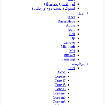
اپن باکس ( جعبه باز)
استوک ( دست دوم وارداتی )
برند
Acer
RazerBlade
Apple
Asus
Dell
Hp
Lenovo
Microsoft
Msi
huawei
Samsung
پردازنده
Intel
Xeon
Core i9
Core i7
Core i5
Core i3
Core m7
Core m5
Core m3