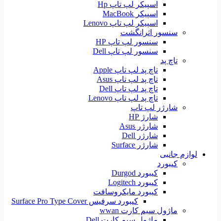
اسپیکر لپ تاپ Hp
اسپیکر MacBook
اسپیکر لپ تاپ Lenovo
سنسور اثرانگشت
سنسور لپ تاپ HP
سنسور لپ تاپ Dell
تاچ پد
تاچ پد لپ تاپ Apple
تاچ پد لپ تاپ Asus
تاچ پد لپ تاپ Dell
تاچ پد لپ تاپ Lenovo
شارژر لپ تاپ
شارژ HP
شارژر Asus
شارژر Dell
شارژر Surface
لوازم جانبی
کیبورد
کیبورد Durgod
کیبورد Logitech
کیبورد مایکروسافت
کیبورد سرفیس Surface Pro Type Cover
ماژول سیم کارت wwan
ماژول سیم کارت Dell