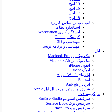
15 اینچ
16 اینچ
17 اینچ
18 اینچ
لپ تاپ بر اساس کاربرد
استاندارد نظامی
ایستگاه کاری Workstation
گیمینگ Gaming
مهندسی و 3D
مهندسی و برنامه نویسی
اپل
مک بوک پرو Macbook Pro
مک بوک ایر Macbook Air
آیفون iPhone
آیمک iMac
اپل واچ Apple Watch
آیپد iPad
ایرپادز AirPads
شارژر و آداپتور اورجینال اپل Apple
مایکروسافت
سرفیس استودیو Surface Studio
سرفیس بوک Surface Book
سرفیس پرو Surface Pro