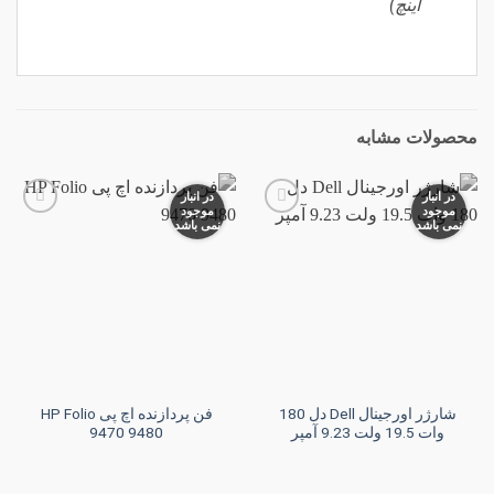
اینچ)
محصولات مشابه
در انبار
در انبار
موجود
موجود
نمی باشد
نمی باشد
افزودن
افزودن
به
به
علاقه
علاقه
مندی
مندی
ها
ها
شارژر اورجینال Dell دل 180
فن پردازنده اچ پی HP Folio
وات 19.5 ولت 9.23 آمپر
9470 9480