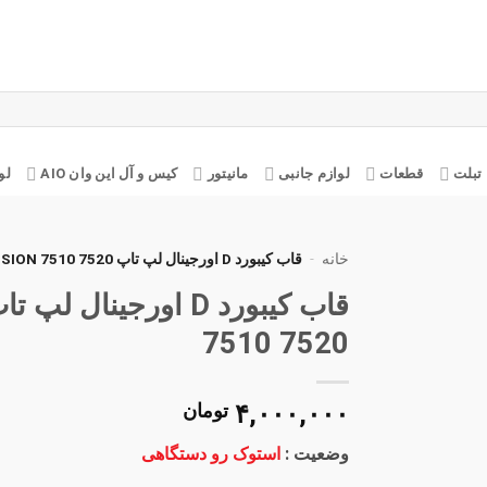
تبلت
قطعات
لوازم جانبی
مانیتور
کیس و آل این وان AIO
لو
خانه
-
قاب کیبورد D اورجینال لپ تاپ DELL PRECISION 7510 7520
افزودن
به
7510 7520
علاقه
مندی
ها
۴,۰۰۰,۰۰۰
تومان
وضعیت :
استوک رو دستگاهی