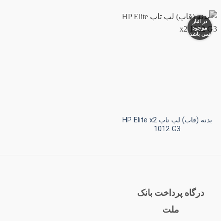
در انبار
موجود
نمی باشد
افزودن
به
علاقه
مندی
ها
+
بدنه (قاب) لپ تاپ HP Elite x2
1012 G3
درگاه پرداخت بانک
ملت