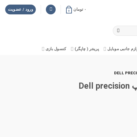
۰
تومان
ورود / عضویت
0
ازم جانبی موبایل
پرینتر ( چاپگر)
کنسول بازی
قاب کیبورد D اورجینال لپ تاپ Dell precision