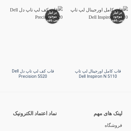
در انبار
در انبار
موجود
موجود
نمی باشد
نمی باشد
افزودن
افزودن
به
به
علاقه
علاقه
مندی
مندی
ها
ها
+
+
قاب کامل اورجینال لپ تاپ
قاب کف لپ تاپ دل Dell
Precision 5520
Dell Inspiron N 5110
لینک های مهم
نماد اعتماد الکترونیک
فروشگاه