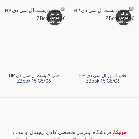
در انبار
در انبار
موجود
موجود
نمی باشد
نمی باشد
افزودن
افزودن
به
به
علاقه
علاقه
مندی
مندی
ها
ها
+
+
قاب B دور ال سی دی HP
قاب A پشت ال سی دی HP
ZBook 15 G5/G6
ZBook 15 G5/G6
فونیکا
، فروشگاه اینترنتی تخصصی کالای دیجیتال، با هدف