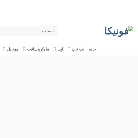
Ski
t
conten
جستجو
برای:
خانه
لپ تاپ
اپل
مایکروسافت
موبایل