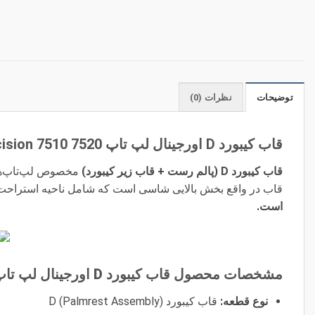
توضیحات
نظرات (0)
قاب کیبورد D اورجینال لپ تاپ Dell precision 7510 7520
قاب کیبورد D (پالم رست + قاب زیر کیبورد)
مخصوص لپ‌تاپ‌ه
قاب در واقع بخش بالایی شاسی است که شامل ناحیه استراحت دست (Palmrest) و جایگاه کیبورد می‌باشد و در مدل
است.
مشخصات محصول
قاب کیبورد D اورجینال لپ تاپ Dell precision 7510 7520
نوع قطعه:
قاب کیبورد D (Palmrest Assembly)