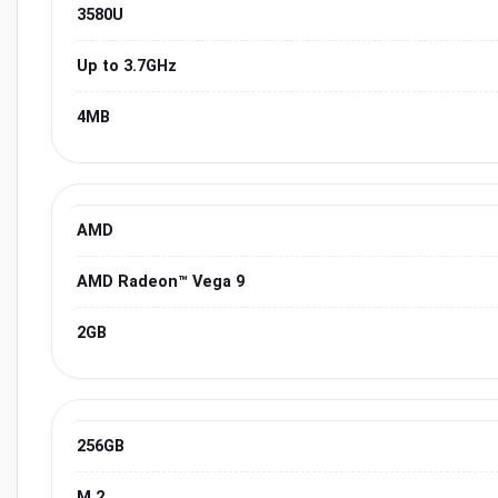
3580U
Up to 3.7GHz
4MB
AMD
AMD Radeon™ Vega 9
2GB
256GB
M.2