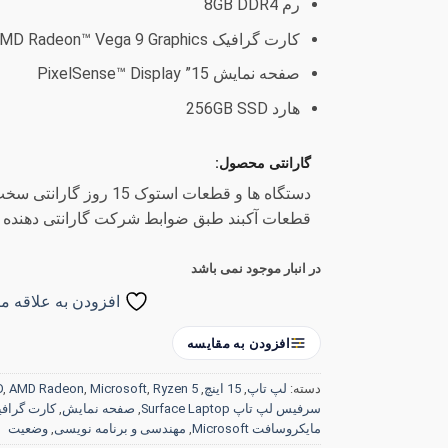
رم 8GB DDR4
کارت گرافیک AMD Radeon™ Vega 9 Graphics
صفحه نمایش 15” PixelSense™ Display
هارد 256GB SSD
گارانتی محصول:
دستگاه ها و قطعات استوک 15
قطعات آکبند طبق ضوابط شرکت گارانتی دهنده
در انبار موجود نمی باشد
افزودن به علاقه من
افزودن به مقایسه
دسته:
لپ تاپ
,
15 اینچ
,
Ryzen 5
,
Microsoft
,
AMD Radeon
,
D
سرفیس لپ تاپ Surface Laptop
,
صفحه نمایش
,
کارت گراف
مایکروسافت Microsoft
,
مهندسی و برنامه نویسی
,
وضعیت