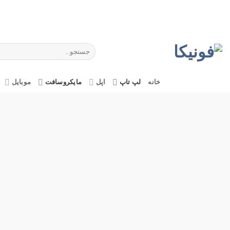
Ski
t
conten
جستجو
برای:
خانه
لپ تاپ
اپل
مایکروسافت
موبایل