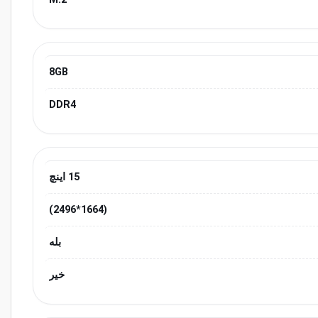
8GB
DDR4
15 اینچ
(1664*2496)
بله
خیر