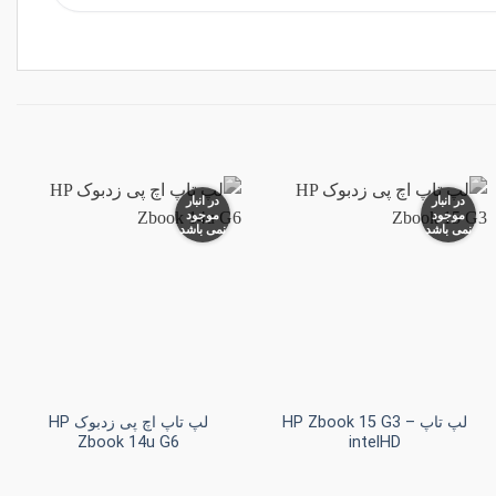
در انبار
در انبار
موجود
موجود
نمی باشد
نمی باشد
افزودن
افزودن
به
به
علاقه
علاقه
مندی
مندی
ها
ها
+
+
لپ تاپ HP Zbook 15 G3 –
لپ تاپ اچ پی زدبوک HP
Zbook 14u G6
intelHD