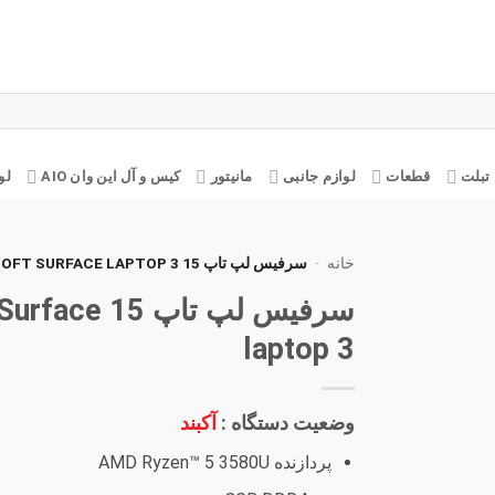
تبلت
قطعات
لوازم جانبی
مانیتور
کیس و آل این وان AIO
لو
خانه
-
سرفیس لپ تاپ 15 MICROSOFT SURFACE LAPTOP 3
سرفیس لپ تاپ 5
افزودن
به
laptop 3
علاقه
مندی
ها
وضعیت دستگاه :
آکبند
پردازنده AMD Ryzen™ 5 3580U