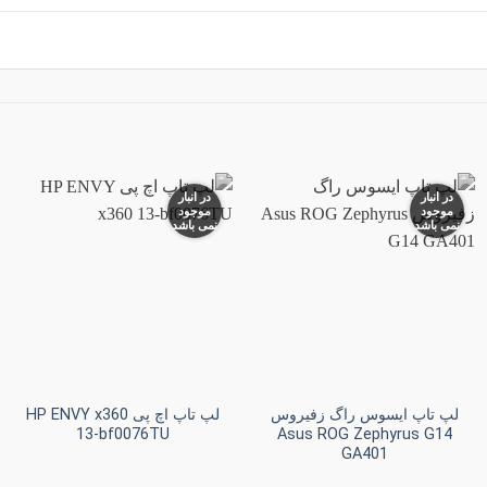
در انبار
در انبار
موجود
موجود
نمی باشد
نمی باشد
افزودن
افزودن
به
به
علاقه
علاقه
مندی
مندی
ها
ها
+
+
لپ تاپ ایسوس راگ زفیروس
لپ تاپ اچ پی HP ENVY x360
13-bf0076TU
Asus ROG Zephyrus G14
GA401