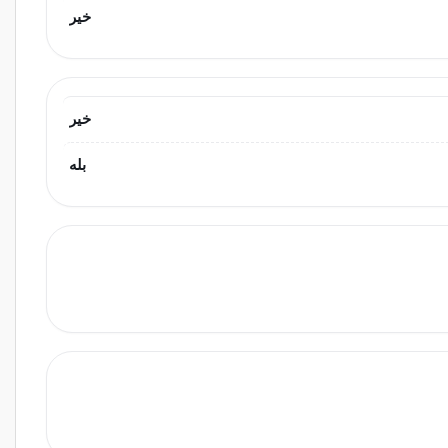
خیر
خیر
بله