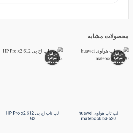
محصولات مشابه
در انبار
در انبار
موجود
موجود
نمی باشد
نمی باشد
افزودن
افزودن
به
به
علاقه
علاقه
مندی
مندی
ها
ها
+
+
لپ تاپ هوآوی huawei
لپ تاپ اچ پی HP Pro x2 612
G2
matebook b3-520