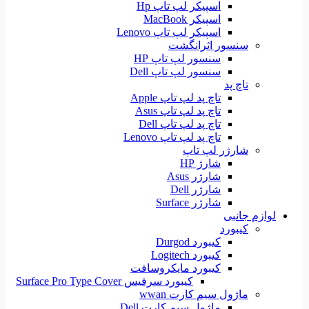
اسپیکر لپ تاپ Hp
اسپیکر MacBook
اسپیکر لپ تاپ Lenovo
سنسور اثرانگشت
سنسور لپ تاپ HP
سنسور لپ تاپ Dell
تاچ پد
تاچ پد لپ تاپ Apple
تاچ پد لپ تاپ Asus
تاچ پد لپ تاپ Dell
تاچ پد لپ تاپ Lenovo
شارژر لپ تاپ
شارژ HP
شارژر Asus
شارژر Dell
شارژر Surface
لوازم جانبی
کیبورد
کیبورد Durgod
کیبورد Logitech
کیبورد مایکروسافت
کیبورد سرفیس Surface Pro Type Cover
ماژول سیم کارت wwan
ماژول سیم کارت Dell