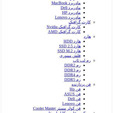
مادربرد MacBook
مادربرد Dell
مادربرد HP
مادربرد Lenovo
کارت گرافیک
کارت گرافیک Nvidia
کارت گرافیک AMD
هارد
هارد HDD
هارد SSD 2.5
هارد SSD M.2
فلش مموری
رم لپ تاپ
رم DDR2
رم DDR3
رم DDR4
رم DDR5
فن پردازنده
فن Hp
فن ASUS
فن Dell
فن Lenovo
فن کولر مستر Cooler Master