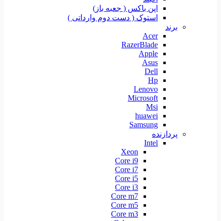
اپن باکس ( جعبه باز)
استوک ( دست دوم وارداتی )
برند
Acer
RazerBlade
Apple
Asus
Dell
Hp
Lenovo
Microsoft
Msi
huawei
Samsung
پردازنده
Intel
Xeon
Core i9
Core i7
Core i5
Core i3
Core m7
Core m5
Core m3