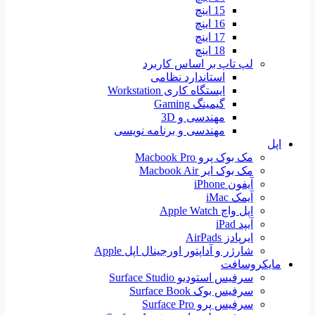
15 اینچ
16 اینچ
17 اینچ
18 اینچ
لپ تاپ بر اساس کاربرد
استاندارد نظامی
ایستگاه کاری Workstation
گیمینگ Gaming
مهندسی و 3D
مهندسی و برنامه نویسی
اپل
مک بوک پرو Macbook Pro
مک بوک ایر Macbook Air
آیفون iPhone
آیمک iMac
اپل واچ Apple Watch
آیپد iPad
ایرپادز AirPads
شارژر و آداپتور اورجینال اپل Apple
مایکروسافت
سرفیس استودیو Surface Studio
سرفیس بوک Surface Book
سرفیس پرو Surface Pro