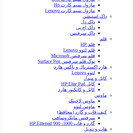
ماژول سیم کارت Hp
ماژول سیم کارت Lenovo
داک استیشن
داک دل
داک اچ پی
داک سرفیس
قلم
قلم HP
قلم لنوو Lenovo
قلم سرفیس Microsoft
نوک قلم سرفیس Surface Pen
هارد اکسترنال و باکس هارد
لنوو Lenovo
کابل و مبدل
کابل HP Elite Pad
کابل و کانکتور هارد
ماوس
ماوس لاجیتک
ماوس لنوو
کیف،قاب و گارد (محافظ)
سرفیس مایکروسافت
گارد و قاب HP Elitepad 900 -1000
هاب و تبدیل