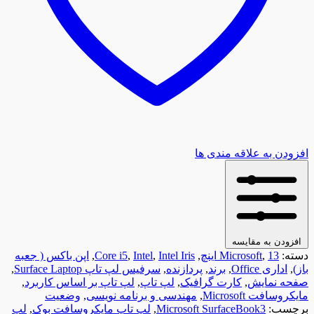
افزودن به علاقه مندی ها
افزودن به مقایسه
دسته:
13 اینچ
,
Microsoft
,
Intel Iris
,
Intel
,
Core i5
,
اپن باکس ( جعبه
باز)
,
اداری Office
,
برند
,
پردازنده
,
سرفیس لپ تاپ Surface Laptop
,
صفحه نمایش
,
کارت گرافیک
,
لپ تاپ
,
لپ تاپ بر اساس کاربرد
,
مایکروسافت Microsoft
,
مهندسی و برنامه نویسی
,
وضعیت
برچسب:
Microsoft SurfaceBook3
,
لپ تاپ مایکروسافت بوک
,
لپ