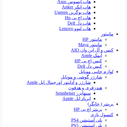
هاب ایسوس Asus
هاب انکر Anker
هاب یوگرین Ugreen
هاب اچ پی Hp
هاب دل Dell
هاب لنوو Lenovo
مانیتور
مانیتور HP
مانیتور Maya
کیس و آل این وان AIO
آیمک Apple
کیس اچ پی HP
کیس دل Dell
لوازم جانبی موبایل
شارژر گوشی و موبایل
شارژر و آداپتور اورجینال اپل Apple
هندزفری و هدفون
سنهایزر Sennheiser
ایرپاد اپل Apple
پرینتر ( چاپگر)
پرینتر اچ پی HP
کنسول بازی
پلی استیشن PS4
پلی استیشن PS5