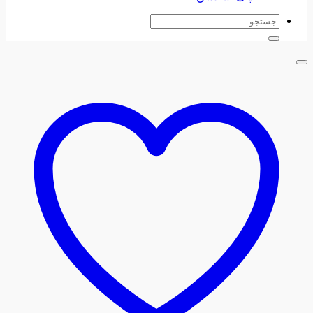
جستجو
برای: