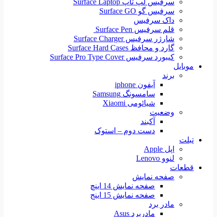
سرفیس لپ تاپ Surface Laptop
سرفیس گو Surface GO
داک سرفیس
قلم سرفیس Surface Pen
شارژر سرفیس Surface Charger
گارد و محافظ Surface Hard Cases
کیبورد سرفیس Surface Pro Type Cover
موبایل
برند
آیفون iphone
سامسونگ Samsung
شیائومی Xiaomi
وضعیت
آکبند
دست دوم – استوک
تبلت
اپل Apple
لنوو Lenovo
قطعات
صفحه نمایش
صفحه نمایش 14 اینچ
صفحه نمایش 15 اینج
مادر برد
مادربرد Asus