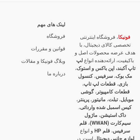
لینک های مهم
فروشگاه
فونیکا
، فروشگاه اینترنتی
تخصصی کالای دیجیتال، با
قوانین و مقررات
هدف عرضه محصولات اصل و
باکیفیت، ارائه‌دهنده انواع
لپ
وبلاگ فونیکا و مقالات
تاپ آکبند، اپن باکس و استوک
،
درباره ما
مک بوک
،
سرفیس
،
کنسول
بازی
،
قطعات لپ تاپ
،
قطعات کامپیوتر
،
گوشی
موبایل
،
تبلت
،
مانیتور
،
پرینتر
،
کیس اسمبل شده وارداتی
،
داک استیشن
،
ماژول
سیم‌کارت (WWAN)
،
قلم
سرفیس
،
قلم HP
و انواع
لوازم جانبی دیجیتال
است. در