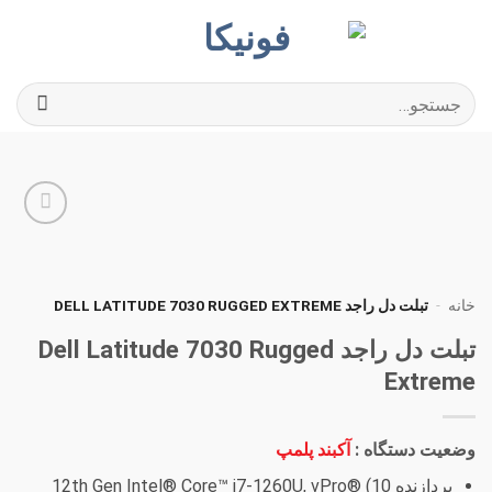
Ski
t
conten
جستجو
برای:
افزودن
به
علاقه
مندی
خانه
-
تبلت دل راجد DELL LATITUDE 7030 RUGGED EXTREME
ها
تبلت دل راجد Dell Latitude 7030 Rugged
Extreme
وضعیت دستگاه :
آکبند پلمپ
پردازنده 12th Gen Intel® Core™ i7-1260U, vPro® (10