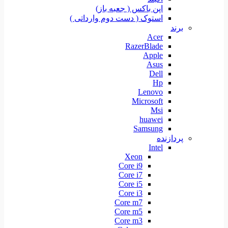
اپن باکس ( جعبه باز)
استوک ( دست دوم وارداتی )
برند
Acer
RazerBlade
Apple
Asus
Dell
Hp
Lenovo
Microsoft
Msi
huawei
Samsung
پردازنده
Intel
Xeon
Core i9
Core i7
Core i5
Core i3
Core m7
Core m5
Core m3