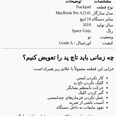
مشخصات
توضیحات
Trackpad
نوع قطعه
MacBook Pro A2141
مدل سازگار
سایز دستگاه
16 اینچ
2019
سال تولید
Space Gray
رنگ
وضعیت
نو
کیفیت
اورجینال / Grade A
چه زمانی باید تاچ پد را تعویض کنیم؟
خرابی این قطعه معمولاً با علائم زیر همراه است:
کار نکردن لمس
کلیک نکردن تاچ پد
حرکت نامنظم نشانگر
گیر کردن کلیک
عمل نکردن فرمان‌های چندلمسی
آسیب ناشی از ضربه
نفوذ مایعات به داخل دستگاه