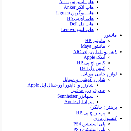
هاب ایسوس Asus
هاب انکر Anker
هاب یوگرین Ugreen
هاب اچ پی Hp
هاب دل Dell
هاب لنوو Lenovo
مانیتور
مانیتور HP
مانیتور Maya
کیس و آل این وان AIO
آیمک Apple
کیس اچ پی HP
کیس دل Dell
لوازم جانبی موبایل
شارژر گوشی و موبایل
شارژر و آداپتور اورجینال اپل Apple
هندزفری و هدفون
سنهایزر Sennheiser
ایرپاد اپل Apple
پرینتر ( چاپگر)
پرینتر اچ پی HP
کنسول بازی
پلی استیشن PS4
پلی استیشن PS5