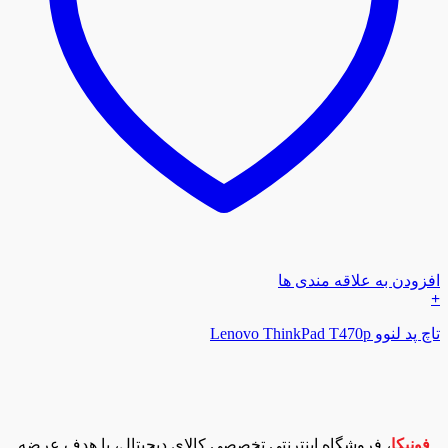
افزودن به علاقه مندی ها
+
تاچ‌ پد لنوو Lenovo ThinkPad T470p
فونیکا
، فروشگاه اینترنتی تخصصی کالای دیجیتال، با هدف عرضه