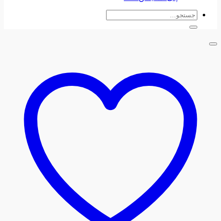
جستجو
برای: