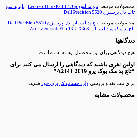
محصولات مرتبط:
تاچ‌ پد لنوو Lenovo ThinkPad T470p
|
تاچ پد لپ
تاپ دل پرسیژن Dell Precision 5520
محصولات مرتبط:
تاچ پد لپ تاپ دل پرسیژن Dell Precision 5520
|
تاچ پد و کیبورد لپ تاپ Asus Zenbook Flip 13 UX363
دیدگاهها
هیچ دیدگاهی برای این محصول نوشته نشده است.
اولین نفری باشید که دیدگاهی را ارسال می کنید برای
“تاچ پد مک بوک پرو A2141 2019”
برای ثبت نقد و بررسی
وارد حساب کاربری خود
شوید.
محصولات مشابه