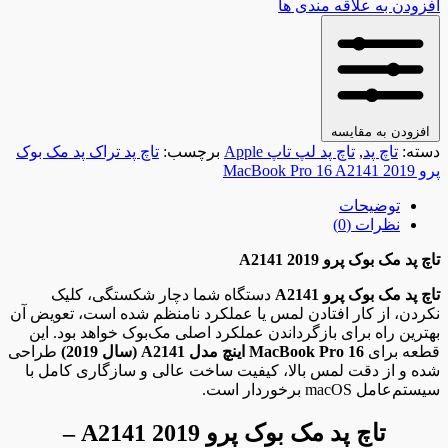
افزودن به علاقه مندی ها
افزودن به مقایسه
دسته:
تاچ پد
,
تاچ پد لپ تاپ Apple
برچسب:
تاچ پد تراک پد مک بوک
پرو 2019 MacBook Pro 16 A2141
توضیحات
نظرات (0)
تاچ پد مک بوک پرو A2141 2019
تاچ پد مک بوک پرو A2141
دستگاه شما دچار شکستگی، کلیک
نکردن، از کار افتادن لمس یا عملکرد نامنظم شده است، تعویض آن
بهترین راه برای بازگرداندن عملکرد اصلی مک‌بوک خواهد بود. این
قطعه برای
MacBook Pro 16 اینچ مدل A2141 (سال 2019)
طراحی
شده و از دقت لمس بالا، کیفیت ساخت عالی و سازگاری کامل با
سیستم‌عامل macOS برخوردار است.
تاچ پد مک بوک پرو A2141 2019 –