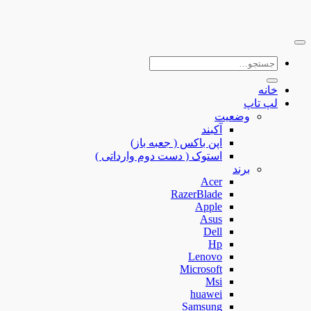
جستجو
برای:
خانه
لپ تاپ
وضعیت
آکبند
اپن باکس ( جعبه باز)
استوک ( دست دوم وارداتی )
برند
Acer
RazerBlade
Apple
Asus
Dell
Hp
Lenovo
Microsoft
Msi
huawei
Samsung