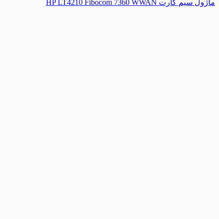
ماژول سیم کارت HP LT4210 Fibocom 7360 WWAN