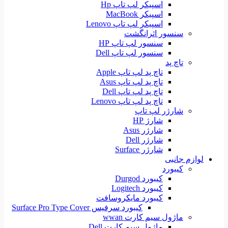
اسپیکر لپ تاپ Hp
اسپیکر MacBook
اسپیکر لپ تاپ Lenovo
سنسور اثرانگشت
سنسور لپ تاپ HP
سنسور لپ تاپ Dell
تاچ پد
تاچ پد لپ تاپ Apple
تاچ پد لپ تاپ Asus
تاچ پد لپ تاپ Dell
تاچ پد لپ تاپ Lenovo
شارژر لپ تاپ
شارژ HP
شارژر Asus
شارژر Dell
شارژر Surface
لوازم جانبی
کیبورد
کیبورد Durgod
کیبورد Logitech
کیبورد مایکروسافت
کیبورد سرفیس Surface Pro Type Cover
ماژول سیم کارت wwan
ماژول سیم کارت Dell