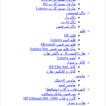
ماژول سیم کارت Hp
ماژول سیم کارت Lenovo
داک استیشن
داک دل
داک اچ پی
داک سرفیس
قلم
قلم HP
قلم لنوو Lenovo
قلم سرفیس Microsoft
نوک قلم سرفیس Surface Pen
هارد اکسترنال و باکس هارد
لنوو Lenovo
کابل و مبدل
کابل HP Elite Pad
کابل و کانکتور هارد
ماوس
ماوس لاجیتک
ماوس لنوو
کیف،قاب و گارد (محافظ)
سرفیس مایکروسافت
گارد و قاب HP Elitepad 900 -1000
هاب و تبدیل