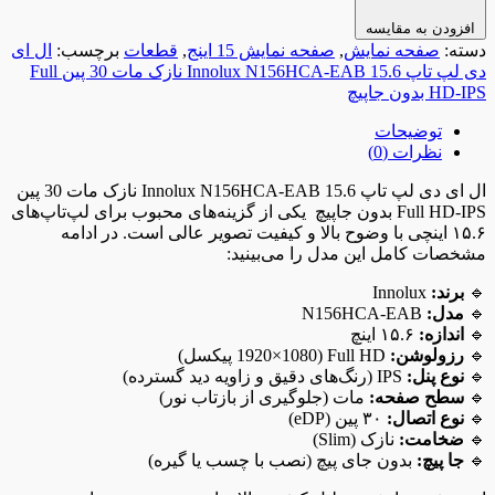
افزودن به مقایسه
دسته:
صفحه نمایش
,
صفحه نمایش 15 اینج
,
قطعات
برچسب:
ال ای
دی لپ تاپ 15.6 Innolux N156HCA-EAB نازک مات 30 پین Full
HD-IPS بدون جاپیچ
توضیحات
نظرات (0)
ال ای دی لپ تاپ 15.6 Innolux N156HCA-EAB نازک مات 30 پین
Full HD-IPS بدون جاپیچ یکی از گزینه‌های محبوب برای لپ‌تاپ‌های
۱۵.۶ اینچی با وضوح بالا و کیفیت تصویر عالی است. در ادامه
مشخصات کامل این مدل را می‌بینید:
🔹
برند:
Innolux
🔹
مدل:
N156HCA-EAB
🔹
اندازه:
۱۵.۶ اینچ
🔹
رزولوشن:
Full HD (1920×1080 پیکسل)
🔹
نوع پنل:
IPS (رنگ‌های دقیق و زاویه دید گسترده)
🔹
سطح صفحه:
مات (جلوگیری از بازتاب نور)
🔹
نوع اتصال:
۳۰ پین (eDP)
🔹
ضخامت:
نازک (Slim)
🔹
جا پیچ:
بدون جای پیچ (نصب با چسب یا گیره)