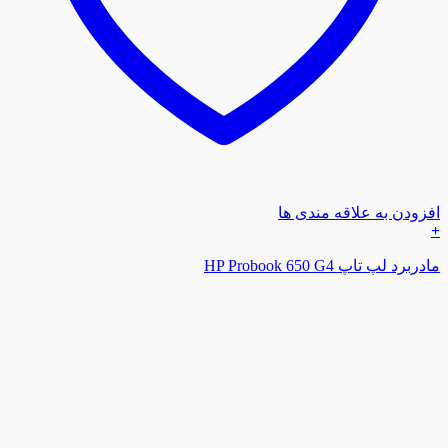
افزودن به علاقه مندی ها
+
مادربرد لپ تاپ HP Probook 650 G4