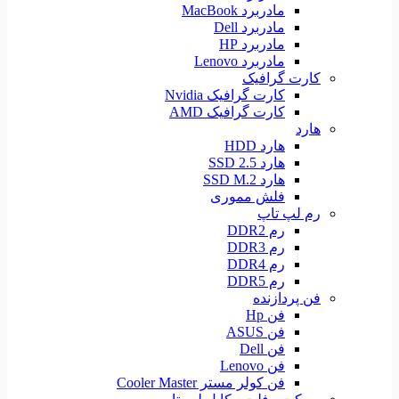
مادربرد MacBook
مادربرد Dell
مادربرد HP
مادربرد Lenovo
کارت گرافیک
کارت گرافیک Nvidia
کارت گرافیک AMD
هارد
هارد HDD
هارد SSD 2.5
هارد SSD M.2
فلش مموری
رم لپ تاپ
رم DDR2
رم DDR3
رم DDR4
رم DDR5
فن پردازنده
فن Hp
فن ASUS
فن Dell
فن Lenovo
فن کولر مستر Cooler Master