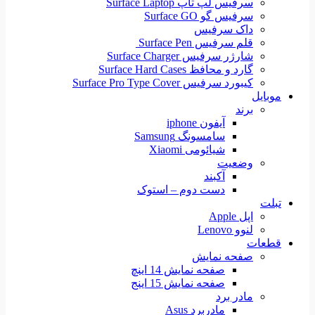
سرفیس لپ تاپ Surface Laptop
سرفیس گو Surface GO
داک سرفیس
قلم سرفیس Surface Pen
شارژر سرفیس Surface Charger
گارد و محافظ Surface Hard Cases
کیبورد سرفیس Surface Pro Type Cover
موبایل
برند
آیفون iphone
سامسونگ Samsung
شیائومی Xiaomi
وضعیت
آکبند
دست دوم – استوک
تبلت
اپل Apple
لنوو Lenovo
قطعات
صفحه نمایش
صفحه نمایش 14 اینچ
صفحه نمایش 15 اینج
مادر برد
مادربرد Asus