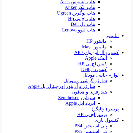
هاب ایسوس Asus
هاب انکر Anker
هاب یوگرین Ugreen
هاب اچ پی Hp
هاب دل Dell
هاب لنوو Lenovo
مانیتور
مانیتور HP
مانیتور Maya
کیس و آل این وان AIO
آیمک Apple
کیس اچ پی HP
کیس دل Dell
لوازم جانبی موبایل
شارژر گوشی و موبایل
شارژر و آداپتور اورجینال اپل Apple
هندزفری و هدفون
سنهایزر Sennheiser
ایرپاد اپل Apple
پرینتر ( چاپگر)
پرینتر اچ پی HP
کنسول بازی
پلی استیشن PS4
پلی استیشن PS5