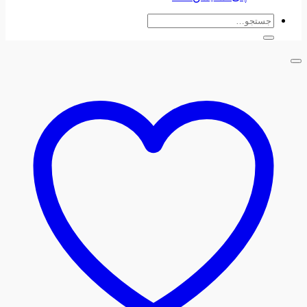
جستجو
برای: