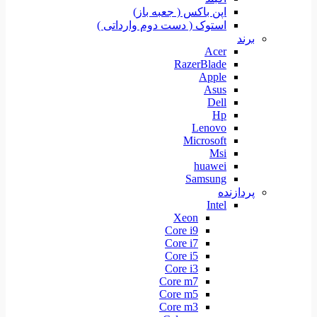
اپن باکس ( جعبه باز)
استوک ( دست دوم وارداتی )
برند
Acer
RazerBlade
Apple
Asus
Dell
Hp
Lenovo
Microsoft
Msi
huawei
Samsung
پردازنده
Intel
Xeon
Core i9
Core i7
Core i5
Core i3
Core m7
Core m5
Core m3