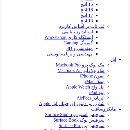
15 اینچ
16 اینچ
17 اینچ
18 اینچ
لپ تاپ بر اساس کاربرد
استاندارد نظامی
ایستگاه کاری Workstation
گیمینگ Gaming
مهندسی و 3D
مهندسی و برنامه نویسی
اپل
مک بوک پرو Macbook Pro
مک بوک ایر Macbook Air
آیفون iPhone
آیمک iMac
اپل واچ Apple Watch
آیپد iPad
ایرپادز AirPads
شارژر و آداپتور اورجینال اپل Apple
مایکروسافت
سرفیس استودیو Surface Studio
سرفیس بوک Surface Book
سرفیس پرو Surface Pro