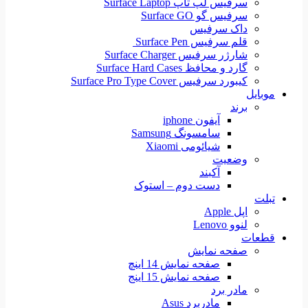
سرفیس لپ تاپ Surface Laptop
سرفیس گو Surface GO
داک سرفیس
قلم سرفیس Surface Pen
شارژر سرفیس Surface Charger
گارد و محافظ Surface Hard Cases
کیبورد سرفیس Surface Pro Type Cover
موبایل
برند
آیفون iphone
سامسونگ Samsung
شیائومی Xiaomi
وضعیت
آکبند
دست دوم – استوک
تبلت
اپل Apple
لنوو Lenovo
قطعات
صفحه نمایش
صفحه نمایش 14 اینچ
صفحه نمایش 15 اینج
مادر برد
مادربرد Asus