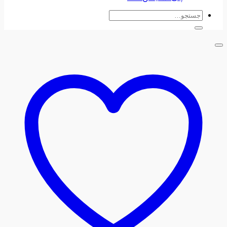
جستجو
برای: