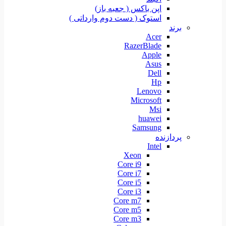
اپن باکس ( جعبه باز)
استوک ( دست دوم وارداتی )
برند
Acer
RazerBlade
Apple
Asus
Dell
Hp
Lenovo
Microsoft
Msi
huawei
Samsung
پردازنده
Intel
Xeon
Core i9
Core i7
Core i5
Core i3
Core m7
Core m5
Core m3