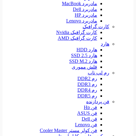
مادربرد MacBook
مادربرد Dell
مادربرد HP
مادربرد Lenovo
کارت گرافیک
کارت گرافیک Nvidia
کارت گرافیک AMD
هارد
هارد HDD
هارد SSD 2.5
هارد SSD M.2
فلش مموری
رم لپ تاپ
رم DDR2
رم DDR3
رم DDR4
رم DDR5
فن پردازنده
فن Hp
فن ASUS
فن Dell
فن Lenovo
فن کولر مستر Cooler Master