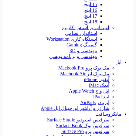
15 اینچ
16 اینچ
17 اینچ
18 اینچ
لپ تاپ بر اساس کاربرد
استاندارد نظامی
ایستگاه کاری Workstation
گیمینگ Gaming
مهندسی و 3D
مهندسی و برنامه نویسی
اپل
مک بوک پرو Macbook Pro
مک بوک ایر Macbook Air
آیفون iPhone
آیمک iMac
اپل واچ Apple Watch
آیپد iPad
ایرپادز AirPads
شارژر و آداپتور اورجینال اپل Apple
مایکروسافت
سرفیس استودیو Surface Studio
سرفیس بوک Surface Book
سرفیس پرو Surface Pro