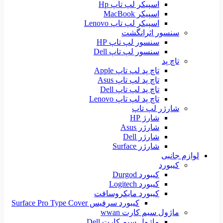
اسپیکر لپ تاپ Hp
اسپیکر MacBook
اسپیکر لپ تاپ Lenovo
سنسور اثرانگشت
سنسور لپ تاپ HP
سنسور لپ تاپ Dell
تاچ پد
تاچ پد لپ تاپ Apple
تاچ پد لپ تاپ Asus
تاچ پد لپ تاپ Dell
تاچ پد لپ تاپ Lenovo
شارژر لپ تاپ
شارژ HP
شارژر Asus
شارژر Dell
شارژر Surface
لوازم جانبی
کیبورد
کیبورد Durgod
کیبورد Logitech
کیبورد مایکروسافت
کیبورد سرفیس Surface Pro Type Cover
ماژول سیم کارت wwan
ماژول سیم کارت Dell