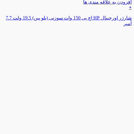
افزودن به علاقه مندی ها
+
شارژر اورجینال HP اچ پی 150 وات سوزنی (بلو پین) 19.5 ولت 7.7
آمپر