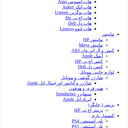
هاب ایسوس Asus
هاب انکر Anker
هاب یوگرین Ugreen
هاب اچ پی Hp
هاب دل Dell
هاب لنوو Lenovo
مانیتور
مانیتور HP
مانیتور Maya
کیس و آل این وان AIO
آیمک Apple
کیس اچ پی HP
کیس دل Dell
لوازم جانبی موبایل
شارژر گوشی و موبایل
شارژر و آداپتور اورجینال اپل Apple
هندزفری و هدفون
سنهایزر Sennheiser
ایرپاد اپل Apple
پرینتر ( چاپگر)
پرینتر اچ پی HP
کنسول بازی
پلی استیشن PS4
پلی استیشن PS5