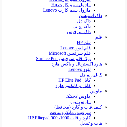
ماژول سیم کارت Hp
ماژول سیم کارت Lenovo
داک استیشن
داک دل
داک اچ پی
داک سرفیس
قلم
قلم HP
قلم لنوو Lenovo
قلم سرفیس Microsoft
نوک قلم سرفیس Surface Pen
هارد اکسترنال و باکس هارد
لنوو Lenovo
کابل و مبدل
کابل HP Elite Pad
کابل و کانکتور هارد
ماوس
ماوس لاجیتک
ماوس لنوو
کیف،قاب و گارد (محافظ)
سرفیس مایکروسافت
گارد و قاب HP Elitepad 900 -1000
هاب و تبدیل