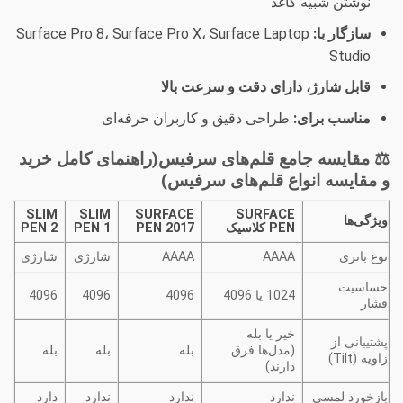
نوشتن شبیه کاغذ
سازگار با:
Surface Pro 8، Surface Pro X، Surface Laptop
Studio
قابل شارژ، دارای دقت و سرعت بالا
مناسب برای:
طراحی دقیق و کاربران حرفه‌ای
⚖️ مقایسه جامع قلم‌های سرفیس(راهنمای کامل خرید
و مقایسه انواع قلم‌های سرفیس)
SLIM
SLIM
SURFACE
SURFACE
ویژگی‌ها
PEN کلاسیک
PEN 2017
PEN 1
PEN 2
نوع باتری
AAAA
AAAA
شارژی
شارژی
حساسیت
1024 یا 4096
4096
4096
4096
فشار
خیر یا بله
پشتیبانی از
(مدل‌ها فرق
بله
بله
بله
زاویه (Tilt)
دارند)
بازخورد لمسی
ندارد
ندارد
ندارد
دارد