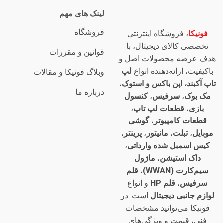
لینک های مهم
فروشگاه
فونیکا
، فروشگاه اینترنتی
تخصصی کالای دیجیتال، با
قوانین و مقررات
هدف عرضه محصولات اصل و
باکیفیت، ارائه‌دهنده انواع
لپ
وبلاگ فونیکا و مقالات
تاپ آکبند، اپن باکس و استوک
،
درباره ما
مک بوک
،
سرفیس
،
کنسول
بازی
،
قطعات لپ تاپ
،
قطعات کامپیوتر
،
گوشی
موبایل
،
تبلت
،
مانیتور
،
پرینتر
،
کیس اسمبل شده وارداتی
،
داک استیشن
،
ماژول
سیم‌کارت (WWAN)
،
قلم
سرفیس
،
قلم HP
و انواع
لوازم جانبی دیجیتال
است. در
فونیکا می‌توانید مشخصات
فنی، قیمت و ویژگی‌های