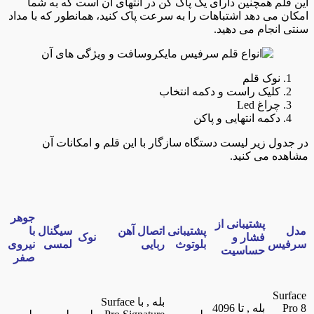
این قلم همچنین دارای یک پاک کن در انتهای آن است که به شما
امکان می دهد اشتباهات را به سرعت پاک کنید، همانطور که با مداد
سنتی انجام می دهید.
نوک قلم
کلیک راست و دکمه انتخاب
چراغ Led
دکمه انتهایی و پاکن
در جدول زیر لیست دستگاه سازگار با این قلم و امکانات آن
مشاهده می کنید.
جوهر
پشتیبانی از
مدل
پشتیبانی
اتصال آهن
سیگنال
با
فشار و
نوک
سرفیس
بلوتوث
ربایی
لمسی
نیروی
حساسیت
صفر
Surface
بله , با Surface
Pro 8
بله , تا 4096