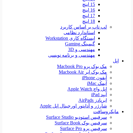
15 اینچ
16 اینچ
17 اینچ
18 اینچ
لپ تاپ بر اساس کاربرد
استاندارد نظامی
ایستگاه کاری Workstation
گیمینگ Gaming
مهندسی و 3D
مهندسی و برنامه نویسی
اپل
مک بوک پرو Macbook Pro
مک بوک ایر Macbook Air
آیفون iPhone
آیمک iMac
اپل واچ Apple Watch
آیپد iPad
ایرپادز AirPads
شارژر و آداپتور اورجینال اپل Apple
مایکروسافت
سرفیس استودیو Surface Studio
سرفیس بوک Surface Book
سرفیس پرو Surface Pro