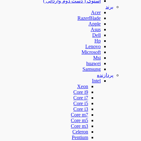
استوک ( دست دوم وارداتی )
برند
Acer
RazerBlade
Apple
Asus
Dell
Hp
Lenovo
Microsoft
Msi
huawei
Samsung
پردازنده
Intel
Xeon
Core i9
Core i7
Core i5
Core i3
Core m7
Core m5
Core m3
Celeron
Pentium