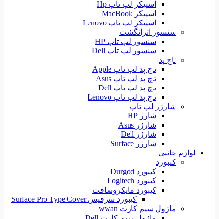
اسپیکر لپ تاپ Hp
اسپیکر MacBook
اسپیکر لپ تاپ Lenovo
سنسور اثرانگشت
سنسور لپ تاپ HP
سنسور لپ تاپ Dell
تاچ پد
تاچ پد لپ تاپ Apple
تاچ پد لپ تاپ Asus
تاچ پد لپ تاپ Dell
تاچ پد لپ تاپ Lenovo
شارژر لپ تاپ
شارژ HP
شارژر Asus
شارژر Dell
شارژر Surface
لوازم جانبی
کیبورد
کیبورد Durgod
کیبورد Logitech
کیبورد مایکروسافت
کیبورد سرفیس Surface Pro Type Cover
ماژول سیم کارت wwan
ماژول سیم کارت Dell