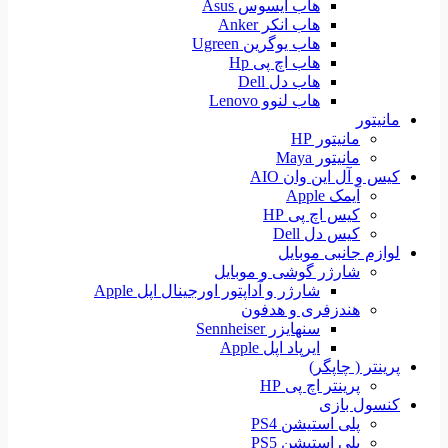
هاب ایسوس Asus
هاب انکر Anker
هاب یوگرین Ugreen
هاب اچ پی Hp
هاب دل Dell
هاب لنوو Lenovo
مانیتور
مانیتور HP
مانیتور Maya
کیس و آل این وان AIO
آیمک Apple
کیس اچ پی HP
کیس دل Dell
لوازم جانبی موبایل
شارژر گوشی و موبایل
شارژر و آداپتور اورجینال اپل Apple
هندزفری و هدفون
سنهایزر Sennheiser
ایرپاد اپل Apple
پرینتر ( چاپگر)
پرینتر اچ پی HP
کنسول بازی
پلی استیشن PS4
پلی استیشن PS5