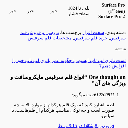
Surface Pro
بله , تا 1024
st
خیر
خیر
خیر
(1
Gen)
سطح فشار
Surface Pro 2
دسته بندی:
سخت افزار
برچسب ها:
بررسی و فروش قلم
سرفیس
,
خرید قلم سرفیس
,
مشخصات قلم سرفیس
admin
تست باتری لپ تاپ ایسوس: چگونه عمر باتری لپ تاپ خود را
افزایش دهیم؟
One thought on “
انواع قلم سرفیس مایکروسافت و
ویژگی های آن
”
user612200811
میگوید:
لطفا اشاره کنید که نوک قلم هرکدام از موارد بالا به چه
صورت است و چه نوکی مناسب هرکدام از قلم‌هاست. با
سپاس.
فروردین 8, 1404 در 9:15 ب.ظ