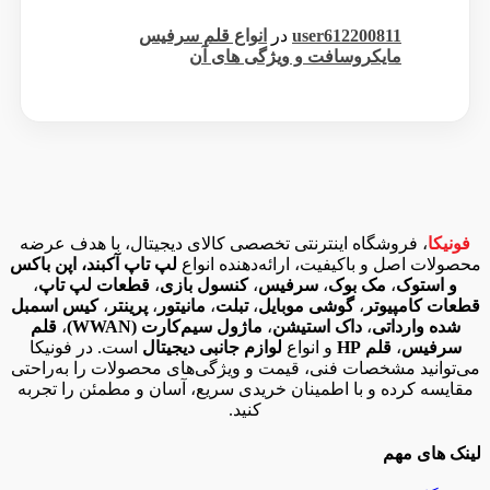
user612200811
در
انواع قلم سرفیس
مایکروسافت و ویژگی های آن
فونیکا
، فروشگاه اینترنتی تخصصی کالای دیجیتال، با هدف عرضه
محصولات اصل و باکیفیت، ارائه‌دهنده انواع
لپ تاپ آکبند، اپن باکس
و استوک
،
مک بوک
،
سرفیس
،
کنسول بازی
،
قطعات لپ تاپ
،
قطعات کامپیوتر
،
گوشی موبایل
،
تبلت
،
مانیتور
،
پرینتر
،
کیس اسمبل
شده وارداتی
،
داک استیشن
،
ماژول سیم‌کارت (WWAN)
،
قلم
سرفیس
،
قلم HP
و انواع
لوازم جانبی دیجیتال
است. در فونیکا
می‌توانید مشخصات فنی، قیمت و ویژگی‌های محصولات را به‌راحتی
مقایسه کرده و با اطمینان خریدی سریع، آسان و مطمئن را تجربه
کنید.
لینک های مهم