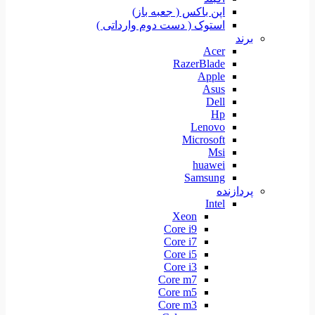
اپن باکس ( جعبه باز)
استوک ( دست دوم وارداتی )
برند
Acer
RazerBlade
Apple
Asus
Dell
Hp
Lenovo
Microsoft
Msi
huawei
Samsung
پردازنده
Intel
Xeon
Core i9
Core i7
Core i5
Core i3
Core m7
Core m5
Core m3