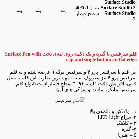
Surface Studio
Surface Studio 2
بله , تا 4096
بله
بله
بله
Surface Studio
سطح فشار
2+
قلم سرفیس با گیره و یک دکمه روی لبه‌ی تخت Surface Pen with
clip and single button on flat edge
این قلم با سرفیس پرو ۴ و سرفیس بوک ۱ عرضه شده و به قلم
سرفیس پرو ۴ نیز معروف است. مهم ترین تفاوت این قلم با نسل
قبلی، افزایش دقت قلم تا ۴۰۹۶ سطح فشار است.(انواع قلم
سرفیس مایکروسافت و ویژگی های آن)
۱ – پاک‌کن و دکمه‌ی بالا
۲- چراغ LED Light
۳ – کلاهک
۴- گیره
۵ – آهنربا