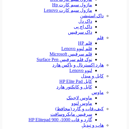
ماژول سیم کارت Hp
ماژول سیم کارت Lenovo
داک استیشن
داک دل
داک اچ پی
داک سرفیس
قلم
قلم HP
قلم لنوو Lenovo
قلم سرفیس Microsoft
نوک قلم سرفیس Surface Pen
هارد اکسترنال و باکس هارد
لنوو Lenovo
کابل و مبدل
کابل HP Elite Pad
کابل و کانکتور هارد
ماوس
ماوس لاجیتک
ماوس لنوو
کیف،قاب و گارد (محافظ)
سرفیس مایکروسافت
گارد و قاب HP Elitepad 900 -1000
هاب و تبدیل