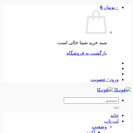
Skip
۰
تومان
0
to
content
سبد خرید شما خالی است.
بازگشت به فروشگاه
ورود / عضویت
جستجو
برای:
خانه
لپ تاپ
وضعیت
آکبند