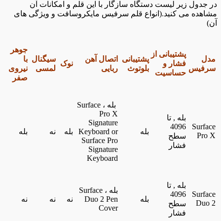
در جدول زیر لیست دستگاه سازگار با این قلم و امکانات آن
مشاهده می کنید.(انواع قلم سرفیس مایکروسافت و ویژگی های
آن)
جوهر
پشتیبانی از
مدل
پشتیبانی
اتصال آهن
سیگنال
با
فشار و
نوک
سرفیس
بلوتوث
ربایی
لمسی
نیروی
حساسیت
صفر
بله ، Surface
Pro X
بله , تا
Signature
4096
Surface
بله
Keyboard or
بله
نه
بله
Pro X
سطح
Surface Pro
فشار
Signature
Keyboard
بله , تا
بله ، Surface
4096
Surface
بله
Duo 2 Pen
نه
نه
نه
Duo 2
سطح
Cover
فشار