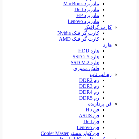
مادربرد MacBook
مادربرد Dell
مادربرد HP
مادربرد Lenovo
کارت گرافیک
کارت گرافیک Nvidia
کارت گرافیک AMD
هارد
هارد HDD
هارد SSD 2.5
هارد SSD M.2
فلش مموری
رم لپ تاپ
رم DDR2
رم DDR3
رم DDR4
رم DDR5
فن پردازنده
فن Hp
فن ASUS
فن Dell
فن Lenovo
فن کولر مستر Cooler Master