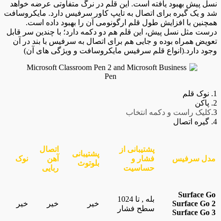
نسل پیش بهبود یافته است. این قلم در نرگ متفاوتی عرضه خواهد
شد و یک گیره برای اتصال به تایپ کاور سرفیس دارد. مایکروسافت
همچنین با افزایش طول قلم ارگونومی آن را بهبود داده است.
درست مثل نسل پیش، این قلم هم دو دکمه دارد؛ با چندین سر قابل
تعویض همراه بوده و جایی هم برای اتصال به سرفیس با بند در آن
وجود دارد.(انواع قلم سرفیس مایکروسافت و ویژگی های آن)
1. نوک قلم
2. پاکن
3.
کلیک راست و دکمه انتخاب
4. گیره اتصال
پشتیبانی از
اتصال
پشتیبانی
مدل سرفیس
فشار و
آهن
نوک
بلوتوث
حساسیت
ربایی
Surface Go
بله , تا 1024
Surface Go 2
خیر
خیر
خیر
سطح فشار
Surface Go 3