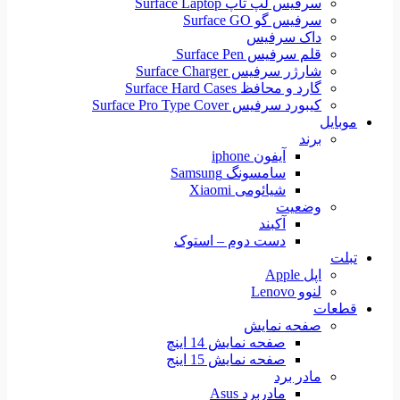
سرفیس لپ تاپ Surface Laptop
سرفیس گو Surface GO
داک سرفیس
قلم سرفیس Surface Pen
شارژر سرفیس Surface Charger
گارد و محافظ Surface Hard Cases
کیبورد سرفیس Surface Pro Type Cover
موبایل
برند
آیفون iphone
سامسونگ Samsung
شیائومی Xiaomi
وضعیت
آکبند
دست دوم – استوک
تبلت
اپل Apple
لنوو Lenovo
قطعات
صفحه نمایش
صفحه نمایش 14 اینچ
صفحه نمایش 15 اینج
مادر برد
مادربرد Asus