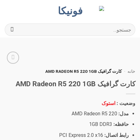
Ski
t
conten
جستجو
برای:
افزودن
خانه
-
کارت گرافیک AMD RADEON R5 220 1GB
به
علاقه
کارت گرافیک AMD Radeon R5 220 1GB
مندی
ها
وضعیت :
استوک
مدل:
AMD Radeon R5 220
حافظه:
1GB DDR3
رابط اتصال:
PCI Express 2.0 x16