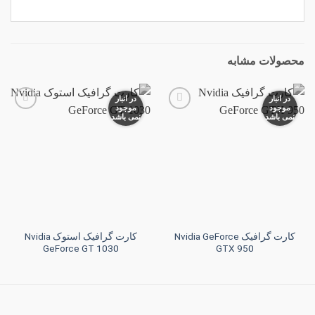
محصولات مشابه
در انبار
در انبار
موجود
موجود
نمی باشد
نمی باشد
افزودن
افزودن
به
به
علاقه
علاقه
مندی
مندی
ها
ها
کارت گرافیک Nvidia GeForce
کارت گرافیک استوک Nvidia
GeForce GT 1030
GTX 950