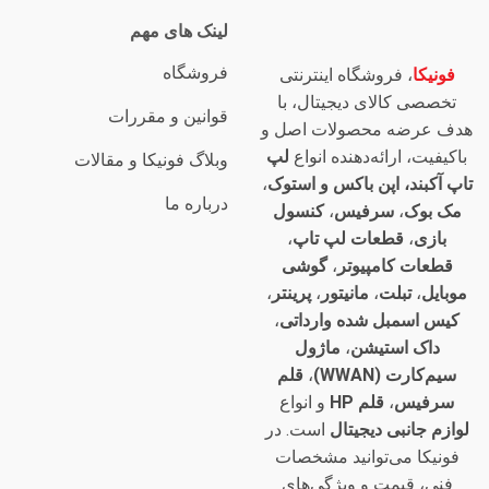
لینک های مهم
فروشگاه
فونیکا
، فروشگاه اینترنتی
تخصصی کالای دیجیتال، با
قوانین و مقررات
هدف عرضه محصولات اصل و
باکیفیت، ارائه‌دهنده انواع
لپ
وبلاگ فونیکا و مقالات
تاپ آکبند، اپن باکس و استوک
،
درباره ما
مک بوک
،
سرفیس
،
کنسول
بازی
،
قطعات لپ تاپ
،
قطعات کامپیوتر
،
گوشی
موبایل
،
تبلت
،
مانیتور
،
پرینتر
،
کیس اسمبل شده وارداتی
،
داک استیشن
،
ماژول
سیم‌کارت (WWAN)
،
قلم
سرفیس
،
قلم HP
و انواع
لوازم جانبی دیجیتال
است. در
فونیکا می‌توانید مشخصات
فنی، قیمت و ویژگی‌های